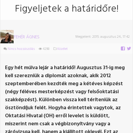
Figyeljetek a határidőre!
FEHÉR ÁGNES
Megjelent:
2015. augusztus 24., 17:42
Nincs hozzászólás
4298
Közélet
Egy hét múlva lejár a határidő! Augusztus 31-ig meg
kell szerezniük a diplomát azoknak, akik 2012
szeptemberében kezdték meg a kétéves képzést
(négy féléves mesterképzést vagy felsőoktatási
szakképzést). Különben vissza kell téríteniük az
ösztöndíjuk felét. Hogyha érintettek vagytok, az
Oktatási Hivatal (OH) erről levelet is küldött,
miszerint nem csak a végbizonyítvány vagy a
záróvizsga kell, hanem a kiállított oklevél. Ezt az