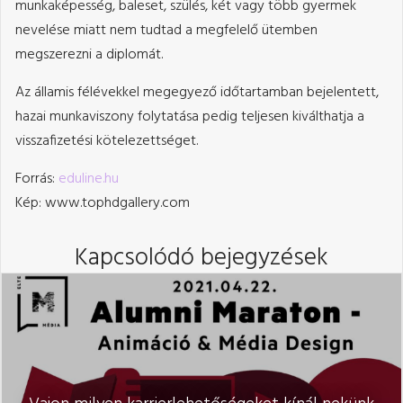
munkaképesség, baleset, szülés, két vagy több gyermek
nevelése miatt nem tudtad a megfelelő ütemben
megszerezni a diplomát.
Az államis félévekkel megegyező időtartamban bejelentett,
hazai munkaviszony folytatása pedig teljesen kiválthatja a
visszafizetési kötelezettséget.
Forrás:
eduline.hu
Kép: www.tophdgallery.com
Kapcsolódó bejegyzések