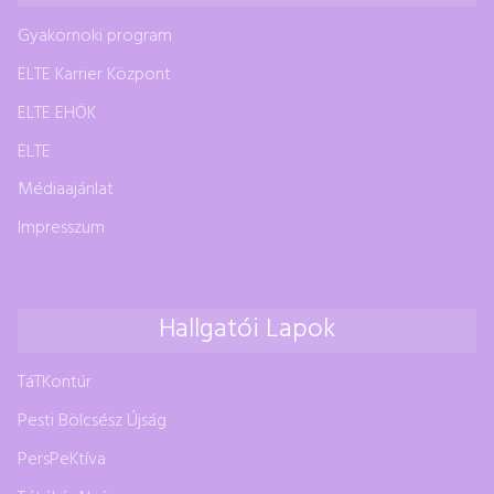
Gyakornoki program
ELTE Karrier Központ
ELTE EHÖK
ELTE
Médiaajánlat
Impresszum
Hallgatói Lapok
TáTKontúr
Pesti Bölcsész Újság
PersPeKtíva