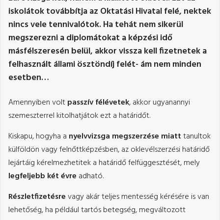
iskolátok továbbítja az Oktatási Hivatal felé, nektek
nincs vele tennivalótok. Ha tehát nem sikerül
megszerezni a diplomátokat a képzési idő
másfélszeresén belül, akkor vissza kell fizetnetek a
felhasznált állami ösztöndíj felét- ám nem minden
esetben…
Amennyiben volt
passzív félévetek
, akkor ugyanannyi
szemeszterrel kitolhatjátok ezt a határidőt.
Kiskapu, hogyha a
nyelvvizsga megszerzése miatt
tanultok
külföldön vagy felnőttképzésben, az oklevélszerzési határidő
lejártáig kérelmezhetitek a határidő felfüggesztését, mely
legfeljebb két évre
adható.
Részletfizetésre
vagy akár teljes mentesség kérésére is van
lehetőség, ha például tartós betegség, megváltozott