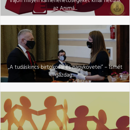
Vajon milyen karrierlehetőségeket kínál nekünk
az Animá...
„A tudáskincs birtokosai és nagykövetei” – Ismét
gazdag...