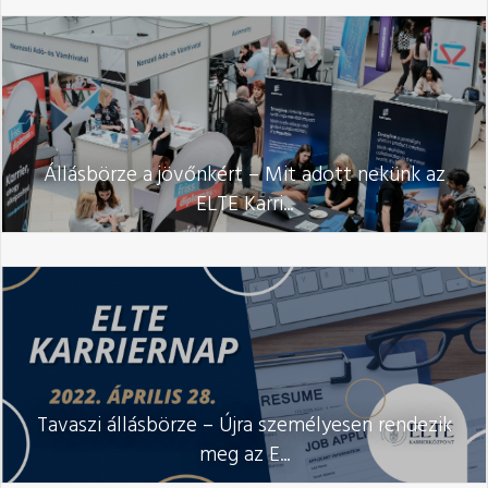
Állásbörze a jövőnkért – Mit adott nekünk az
ELTE Karri...
Tavaszi állásbörze – Újra személyesen rendezik
meg az E...