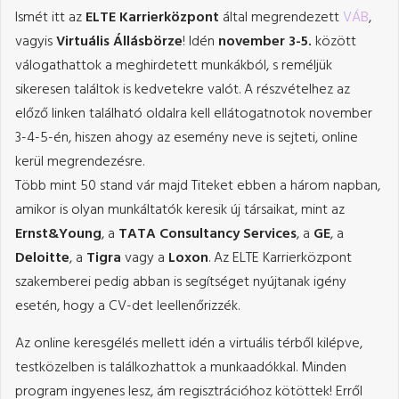
Ismét itt az
ELTE Karrierközpont
által megrendezett
VÁB
,
vagyis
Virtuális Állásbörze
! Idén
november 3-5.
között
válogathattok a meghirdetett munkákból, s reméljük
sikeresen találtok is kedvetekre valót. A részvételhez az
előző linken található oldalra kell ellátogatnotok november
3-4-5-én, hiszen ahogy az esemény neve is sejteti, online
kerül megrendezésre.
Több mint 50 stand vár majd Titeket ebben a három napban,
amikor is olyan munkáltatók keresik új társaikat, mint az
Ernst&Young
, a
TATA Consultancy Services
, a
GE
, a
Deloitte
, a
Tigra
vagy a
Loxon
. Az ELTE Karrierközpont
szakemberei pedig abban is segítséget nyújtanak igény
esetén, hogy a CV-det leellenőrizzék.
Az online keresgélés mellett idén a virtuális térből kilépve,
testközelben is találkozhattok a munkaadókkal. Minden
program ingyenes lesz, ám regisztrációhoz kötöttek! Erről