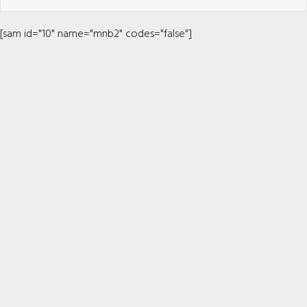
[sam id="10" name="mnb2" codes="false"]