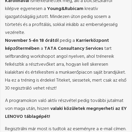
Karolinával
ismerkedhettek meg, aki a bölcsészkarról
kilépve egyenesen a
Young&Rubicam
kreatív
igazgatóságáig jutott. Mindezen úton pedig sosem a
törtetés és a profitálás, sokkal inkább az emberségesség
vezérelte.
November 5-én 18 órától
pedig a
Karrierközpont
képzőtermében
a
TATA Consultancy Services
tart
selfbranding workshopot angol nyelven, ahol trénereik
felkészítik a résztvevőket arra, hogyan kell sikeresen
kialakítani és értékesíteni a munkaerőpiacon saját brandjüket.
Ha ez a tréning is érdekel Titeket, siessetek, mert csak az első
30 regisztráló vehet részt!
A programokon való aktív részvétel pedig további jutalmat
von maga után, hiszen
valaki közületek megnyerheti az EY
LENOVO táblagépét!
Regisztrálni már most is tudtok az eseményre a e-mail címen.