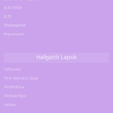
ELTE EHÖK
ELTE
Médiaajánlat
Impresszum
Hallgatói Lapok
TáTKontúr
Pesti Bölcsész Újság
PersPeKtíva
Tétékás Nyúz
Jurátus