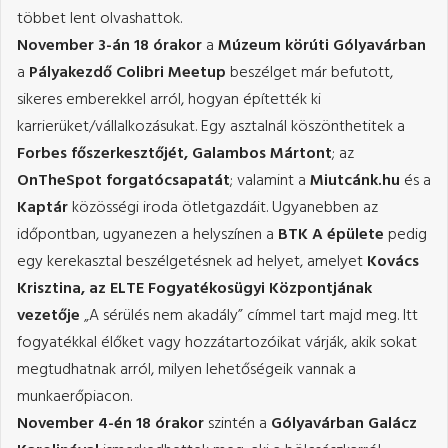
többet lent olvashattok.
November 3-án 18 órakor
a
Múzeum körúti Gólyavárban
a
Pályakezdő Colibri Meetup
beszélget már befutott,
sikeres emberekkel arról, hogyan építették ki
karrierüket/vállalkozásukat. Egy asztalnál köszönthetitek a
Forbes főszerkesztőjét, Galambos Mártont
; az
OnTheSpot forgatócsapatát
; valamint a
Miutcánk.hu
és a
Kaptár
közösségi iroda ötletgazdáit. Ugyanebben az
időpontban, ugyanezen a helyszínen a
BTK A épülete
pedig
egy kerekasztal beszélgetésnek ad helyet, amelyet
Kovács
Krisztina, az ELTE Fogyatékosügyi Központjának
vezetője
„A sérülés nem akadály” címmel tart majd meg. Itt
fogyatékkal élőket vagy hozzátartozóikat várják, akik sokat
megtudhatnak arról, milyen lehetőségeik vannak a
munkaerőpiacon.
November 4-én 18 órakor
szintén a
Gólyavárban
Galácz