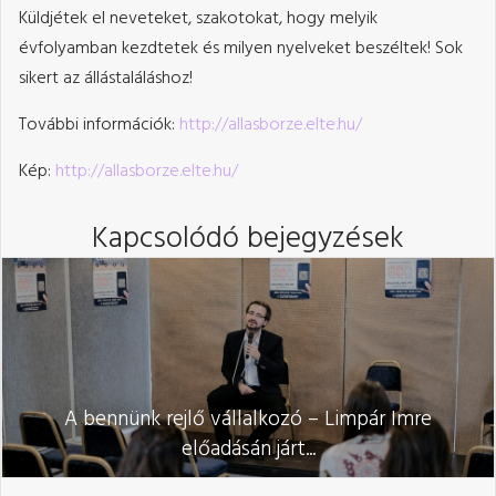
Küldjétek el neveteket, szakotokat, hogy melyik
évfolyamban kezdtetek és milyen nyelveket beszéltek! Sok
sikert az állástaláláshoz!
További információk:
http://allasborze.elte.hu/
Kép:
http://allasborze.elte.hu/
Kapcsolódó bejegyzések
A bennünk rejlő vállalkozó – Limpár Imre
előadásán járt...