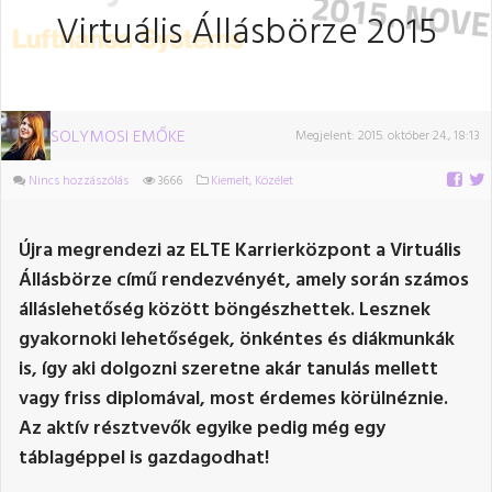
Virtuális Állásbörze 2015
SOLYMOSI EMŐKE
Megjelent:
2015. október 24., 18:13
Nincs hozzászólás
3666
Kiemelt
,
Közélet
Újra megrendezi az ELTE Karrierközpont a Virtuális
Állásbörze című rendezvényét, amely során számos
álláslehetőség között böngészhettek. Lesznek
gyakornoki lehetőségek, önkéntes és diákmunkák
is, így aki dolgozni szeretne akár tanulás mellett
vagy friss diplomával, most érdemes körülnéznie.
Az aktív résztvevők egyike pedig még egy
táblagéppel is gazdagodhat!