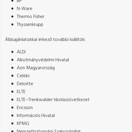
BP
N-Ware
Thermo Fisher
Thyssenkrupp
Állásajánlatokkal érkező további kiállítók:
ALDI
Alkotmányvédelmi Hivatal
Aon Magyarország
Celebi
Deloitte
ELTE
ELTE–Trenkwalder Iskolaszövetkezet
Ericsson
Információs Hivatal
KPMG
Nemzetbiztonsági Szakszolgálat