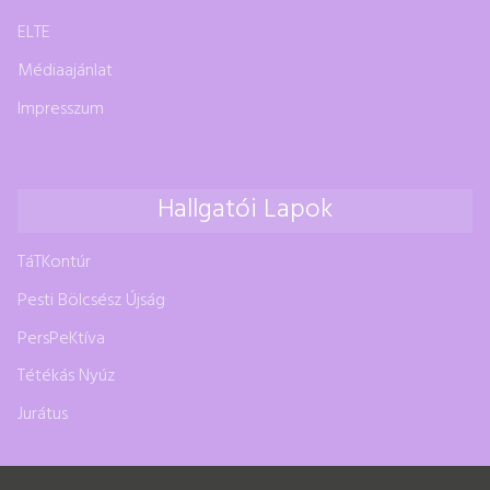
ELTE
Médiaajánlat
Impresszum
Hallgatói Lapok
TáTKontúr
Pesti Bölcsész Újság
PersPeKtíva
Tétékás Nyúz
Jurátus