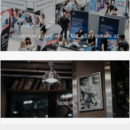
Állásbörze a jövőnkért – Mit adott nekünk az
ELTE Karri...
Tereink