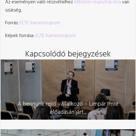
Az eseményen való részvételhez
előzetes regisztrációra
van
szükség.
Forrás:
ELTE Karrierközpont
Képek forrása:
ELTE Karrierközpont
Kapcsolódó bejegyzések
A bennünk rejlő vállalkozó – Limpár Imre
előadásán járt...