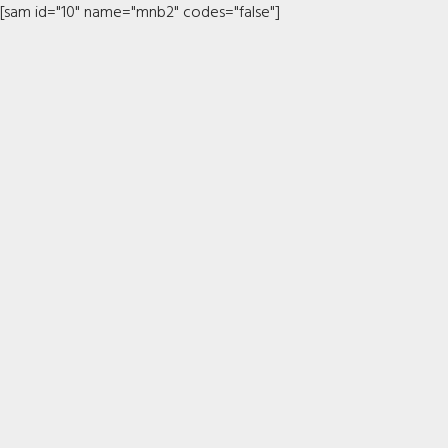
[sam id="10" name="mnb2" codes="false"]