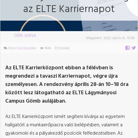
az ELTE Karriernapot
DÉRI ANNA
Megjelent:
2022. április 8., 10:00
Nincs hozzászólás
1944
Közélet
Az ELTE Karrierközpont ebben a félévben is
megrendezi a tavaszi Karriernapot, végre újra
személyesen. A rendezvény április 28-án 10–18 óra
között lesz látogatható az ELTE Lágymányosi
Campus Gömb aulájában.
Az ELTE Karrierközpont ismét segíteni kívánja az egyetem
hallgatóit a munkaerőpiacra való belépésben, valamint a
gyakornoki és a pályakezdő pozíciók felfedezésében. Az