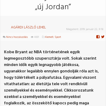
„új Jordan”
AGÁRDI LÁSZLÓ LEHEL
Megjelent:
2019. január 22., 9:18
Nincs hozzászólás
4691
Kiemelt
,
Sport
Kobe Bryant az NBA történetének egyik
legmegosztóbb szupersztárja volt. Sokak szerint
minden idők egyik legnagyobb játékosa,
ugyanakkor legalább ennyien gondolják róla azt is,
hogy túlértékelt a pályafutása. Egyvalami viszont
vitathatatlan: az életútja tele volt rendkívüli
személyekkel és eseményekkel. Cikksorozatunk
ezekkel a személyekkel és eseményekkel
foglalkozik, az összekötő kapocs pedig maga