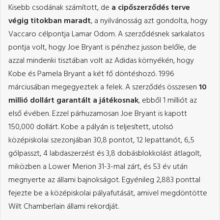
Kisebb csodának számított, de
a cipőszerződés terve
végig titokban maradt
, a nyilvánosság azt gondolta, hogy
Vaccaro célpontja Lamar Odom. A szerződésnek sarkalatos
pontja volt, hogy Joe Bryant is pénzhez jusson belőle, de
azzal mindenki tisztában volt az Adidas környékén, hogy
Kobe és Pamela Bryant a két fő döntéshozó. 1996
márciusában megegyeztek a felek. A szerződés összesen
10
millió dollárt garantált a játékosnak
, ebből 1 milliót az
első évében. Ezzel párhuzamosan Joe Bryant is kapott
150,000 dollárt. Kobe a pályán is teljesített, utolsó
középiskolai szezonjában 30,8 pontot, 12 lepattanót, 6,5
gólpasszt, 4 labdaszerzést és 3,8 dobásblokkolást átlagolt,
miközben a Lower Merion 31-3-mal zárt, és 53 év után
megnyerte az állami bajnokságot. Egyénileg 2,883 ponttal
fejezte be a középiskolai pályafutását, amivel megdöntötte
Wilt Chamberlain állami rekordját.