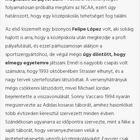
folyamatosan próbálta megfúrni az NCAA, ezért úgy
határozott, hogy egy középiskolás tehetséget fog találni.
Az első kiszemelt egy bizonyos
Felipe López
volt, aki sokáig
hajlott is arra, hogy a középiskola után megkezdje a profi
pályafutását, és ezzel párhuzamosan aláírjon a
sportszergyártóhoz, de végül mégis
úgy döntött, hogy
elmegy egyetemre
játszani. Ennél is nagyobb csapás volt
számukra, hogy 1993 októberében Strasser elhunyt, és a
nagy tervek szertefoszlani látszódtak. A versenyhátrányuk
mégis csökkenni látszódott, mivel Michael Jordan
bejelentette a visszavonulását. Sonny Vaccaro 1994 nyarán
megszervezte az Adidas kosaras táborát, amihez hasonlókat
több évtizeden keresztül szervezett minden évben.
Szándékosan ugyanarra az időpontra szervezte, mint a Nike a
saját táborát, hogy versenyezhessen velük a
legtehetségesebb végzős középiskolásokért. Egyszer csak