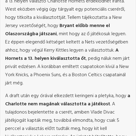
a 13. helyen választó Charlotte Hornets érdeklődhet iránta.
West eközben végig úgy tárgyalt egy potenciális cseréről,
hogy titkolta a kiválasztottját. Tellem tájékoztatta a New
Jersey vezetőségét, hogy
Bryant előbb menne el
Olaszországba játszani
, mint hogy az ő játékosuk legyen.
Ez éppen elegendő kétséget keltett a Nets vezetőségében
ahhoz, hogy végül Kerry Kittles legyen a választottuk.
A
Hornets a 13. helyen kiválasztotta őt
, pedig náluk nem járt
privát edzésen. A korábban említett csapatokon kívül a New
York Knicks, a Phoenix Suns, és a Boston Celtics csapatainál
járt még.
A draft után egy órával elkezdett keringeni a pletyka, hogy
a
Charlotte nem magának választotta a játékost
. A
tulajdonos bejelentette a cserét, amiben Vlade Divac
játékjogát kapták meg, továbbá elmondta, hogy csak 5
perccel a választás előtt tudták meg, hogy kit kell