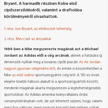
Bryant. A harmadik részben Kobe első
cipőszerződéséről, valamint a draftolása
körülményeiről olvashattok.
1. rész: Joe Bryant, az eltékozolt tehetség
2. rész: Meccsek az árnyakkal
1984-ben a Nike megszerezte magának azt a Michael
Jordant az Adidas elől a cég arcának
, akinek a hatására új
dimenziók nyíltak meg a kosaras cipők piacán.
Az Air Jordan
nagyon gyorsan világmárka lett
, és ennek is köszönhetően a
Nike
az első számú
sportszergyártó cég lett. A ’90-es évek
elejére kisebb háború alakult ki a sportszergyártók között,
mindenki magának akarta megszerezni a legtehetségesebb
sportolókat. Az Adidas amerikai leányvállalata óriási
versenyhátrányban volt, de azt lehetett sejteni, hogy valami
meg fog változni, mert nagyon hasonló helyzetben voltak,