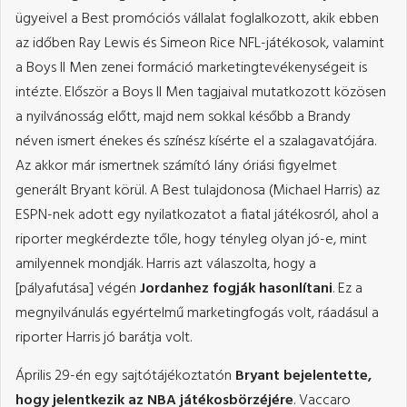
ügyeivel a Best promóciós vállalat foglalkozott, akik ebben
az időben Ray Lewis és Simeon Rice NFL-játékosok, valamint
a Boys II Men zenei formáció marketingtevékenységeit is
intézte. Először a Boys II Men tagjaival mutatkozott közösen
a nyilvánosság előtt, majd nem sokkal később a Brandy
néven ismert énekes és színész kísérte el a szalagavatójára.
Az akkor már ismertnek számító lány óriási figyelmet
generált Bryant körül. A Best tulajdonosa (Michael Harris) az
ESPN-nek adott egy nyilatkozatot a fiatal játékosról, ahol a
riporter megkérdezte tőle, hogy tényleg olyan jó-e, mint
amilyennek mondják. Harris azt válaszolta, hogy a
[pályafutása] végén
Jordanhez fogják hasonlítani
. Ez a
megnyilvánulás egyértelmű marketingfogás volt, ráadásul a
riporter Harris jó barátja volt.
Április 29-én egy sajtótájékoztatón
Bryant bejelentette,
hogy jelentkezik az NBA játékosbörzéjére
. Vaccaro