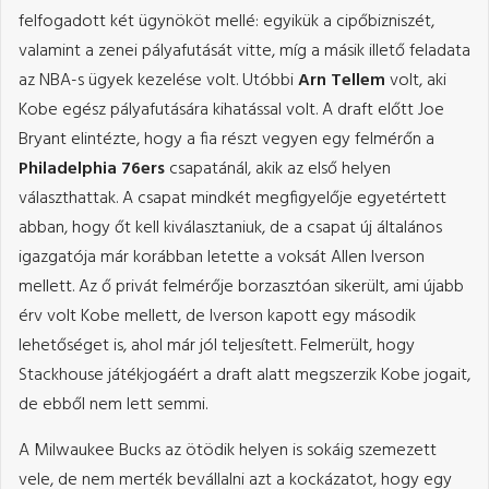
felfogadott két ügynököt mellé: egyikük a cipőbizniszét,
valamint a zenei pályafutását vitte, míg a másik illető feladata
az NBA-s ügyek kezelése volt. Utóbbi
Arn Tellem
volt, aki
Kobe egész pályafutására kihatással volt. A draft előtt Joe
Bryant elintézte, hogy a fia részt vegyen egy felmérőn a
Philadelphia 76ers
csapatánál, akik az első helyen
választhattak. A csapat mindkét megfigyelője egyetértett
abban, hogy őt kell kiválasztaniuk, de a csapat új általános
igazgatója már korábban letette a voksát Allen Iverson
mellett. Az ő privát felmérője borzasztóan sikerült, ami újabb
érv volt Kobe mellett, de Iverson kapott egy második
lehetőséget is, ahol már jól teljesített. Felmerült, hogy
Stackhouse játékjogáért a draft alatt megszerzik Kobe jogait,
de ebből nem lett semmi.
A Milwaukee Bucks az ötödik helyen is sokáig szemezett
vele, de nem merték bevállalni azt a kockázatot, hogy egy