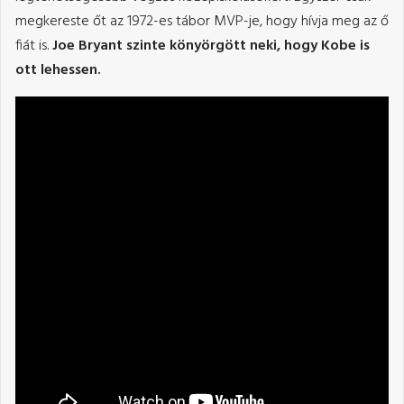
megkereste őt az 1972-es tábor MVP-je, hogy hívja meg az ő
fiát is.
Joe Bryant szinte könyörgött neki, hogy Kobe is
ott lehessen.