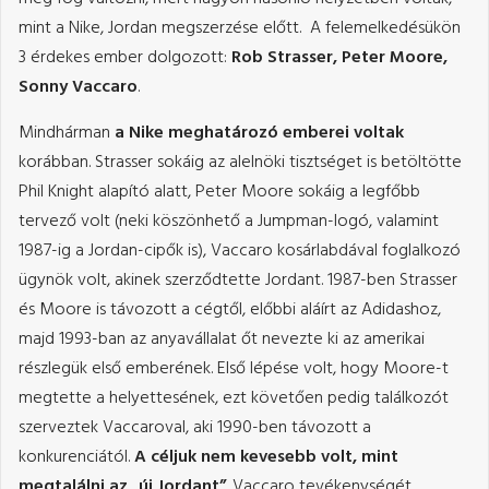
mint a Nike, Jordan megszerzése előtt. A felemelkedésükön
3 érdekes ember dolgozott:
Rob Strasser, Peter Moore,
Sonny Vaccaro
.
Mindhárman
a Nike meghatározó emberei voltak
korábban. Strasser sokáig az alelnöki tisztséget is betöltötte
Phil Knight alapító alatt, Peter Moore sokáig a legfőbb
tervező volt (neki köszönhető a Jumpman-logó, valamint
1987-ig a Jordan-cipők is), Vaccaro kosárlabdával foglalkozó
ügynök volt, akinek szerződtette Jordant. 1987-ben Strasser
és Moore is távozott a cégtől, előbbi aláírt az Adidashoz,
majd 1993-ban az anyavállalat őt nevezte ki az amerikai
részlegük első emberének. Első lépése volt, hogy Moore-t
megtette a helyettesének, ezt követően pedig találkozót
szerveztek Vaccaroval, aki 1990-ben távozott a
konkurenciától.
A céljuk nem kevesebb volt, mint
megtalálni az „új Jordant”
. Vaccaro tevékenységét