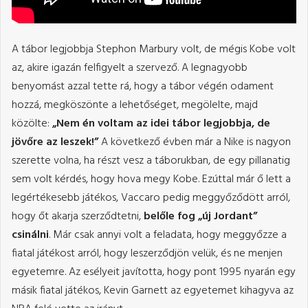
A tábor legjobbja Stephon Marbury volt, de mégis Kobe volt
az, akire igazán felfigyelt a szervező. A legnagyobb
benyomást azzal tette rá, hogy a tábor végén odament
hozzá, megköszönte a lehetőséget, megölelte, majd
közölte:
„Nem én voltam az idei tábor legjobbja, de
jövőre az leszek!”
A következő évben már a Nike is nagyon
szerette volna, ha részt vesz a táborukban, de egy pillanatig
sem volt kérdés, hogy hova megy Kobe. Ezúttal már ő lett a
legértékesebb játékos, Vaccaro pedig meggyőződött arról,
hogy őt akarja szerződtetni,
belőle fog „új Jordant”
csinálni
. Már csak annyi volt a feladata, hogy meggyőzze a
fiatal játékost arról, hogy leszerződjön velük, és ne menjen
egyetemre. Az esélyeit javította, hogy pont 1995 nyarán egy
másik fiatal játékos, Kevin Garnett az egyetemet kihagyva az