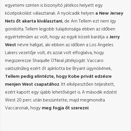
egyetemi szinten is bizonyító játékos helyett egy
középiskolást választanak. A nyolcadik helyen
a New Jersey
Nets őt akarta kiválasztani
, de Arn Tellem ezt nem így
gondolta. Tellem legjobb tulajdonsága ebben az időben
egyértelműen az volt, hogy az egyik közeli barátja a
Jerry
West
névre hallgat, aki ebben az időben a Los Angeles
Lakers vezetője volt, és azzal volt elfoglalva, hogy
megszerezze Shaquille O’Neal játékjogát. Vaccaro
valószínűleg ezért őt ajánlotta be Bryant ügynökének,
Tellem pedig elintézte, hogy Kobe privát edzésre
menjen West csapatához
. Itt elképesztően teljesített,
ezért kapott egy újabb lehetőséget is. A második edzést
West 20 perc után beszüntette, majd megmondta
Vaccaronak, hogy
meg fogja őt szerezni
.