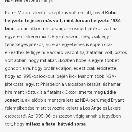
NBA felé vette az irányt.
Peter Moore eleinte szkeptikus volt emiatt, mivel
Kobe
helyzete teljesen más volt, mint Jordan helyzete 1984-
ben
. Jordan akkor már országosan ismert játékos volt az
egyetemi sikerei miatt, Bryant viszont még csak egy
tehetséges játékos, akire az egyetemek is éppen csak
elkezdtek felfigyelni. Vaccaro viszont hajthatatlan volt, biztos
volt abban, hogy mit akar. Eközben Kobe is egyre többet
gondolt arra, hogy profinak álljon, és ezt csak erősítette,
hogy az 1995-ös lockout idején Rick Mahorn több NBA-
játékossal együtt Philadelphia városában készült, és hamar
híre ment köztük is a fiatalnak. Ekkor ismerte meg
Eddie
Jonest
is, aki előbb a mentora lett az NBA-ben, majd Bryant
felemelkedése miatt távoznia kellett a Los Angeles Lakers
csapatától. Az 1995-96-os szezon végig annak a jegyében
telt, hogy
mi lesz a fiatal hátvéd sorsa
.