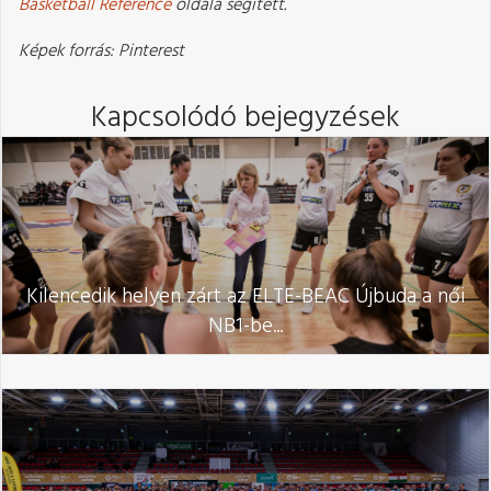
Basketball Reference
oldala segített.
Képek forrás: Pinterest
Kapcsolódó bejegyzések
Kilencedik helyen zárt az ELTE-BEAC Újbuda a női
NB1-be...