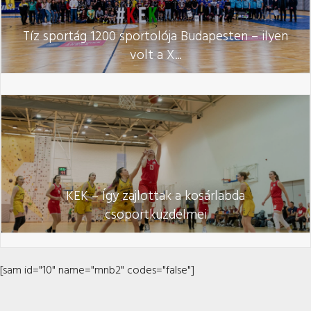
Tíz sportág 1200 sportolója Budapesten – ilyen
volt a X...
KEK – Így zajlottak a kosárlabda
csoportküzdelmei
[sam id="10" name="mnb2" codes="false"]