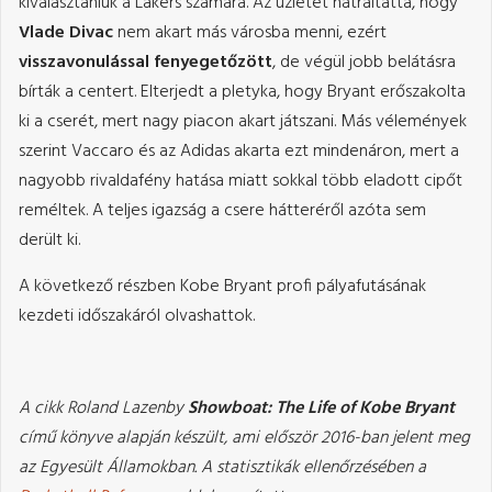
kiválasztaniuk a Lakers számára. Az üzletet hátráltatta, hogy
Vlade Divac
nem akart más városba menni, ezért
visszavonulással fenyegetőzött
, de végül jobb belátásra
bírták a centert. Elterjedt a pletyka, hogy Bryant erőszakolta
ki a cserét, mert nagy piacon akart játszani. Más vélemények
szerint Vaccaro és az Adidas akarta ezt mindenáron, mert a
nagyobb rivaldafény hatása miatt sokkal több eladott cipőt
reméltek. A teljes igazság a csere hátteréről azóta sem
derült ki.
A következő részben Kobe Bryant profi pályafutásának
kezdeti időszakáról olvashattok.
A cikk Roland Lazenby
Showboat: The Life of Kobe Bryant
című könyve alapján készült, ami először 2016-ban jelent meg
az Egyesült Államokban. A statisztikák ellenőrzésében a