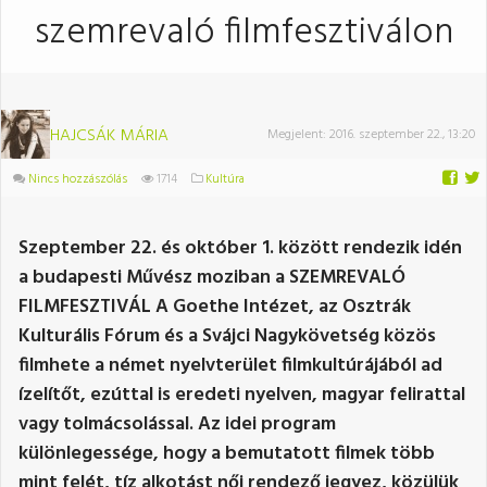
szemrevaló filmfesztiválon
HAJCSÁK MÁRIA
Megjelent:
2016. szeptember 22., 13:20
Nincs hozzászólás
1714
Kultúra
Szeptember 22. és október 1. között rendezik idén
a budapesti Művész moziban a SZEMREVALÓ
FILMFESZTIVÁL A Goethe Intézet, az Osztrák
Kulturális Fórum és a Svájci Nagykövetség közös
filmhete a német nyelvterület filmkultúrájából ad
ízelítőt, ezúttal is eredeti nyelven, magyar felirattal
vagy tolmácsolással. Az idei program
különlegessége, hogy a bemutatott filmek több
mint felét, tíz alkotást női rendező jegyez, közülük