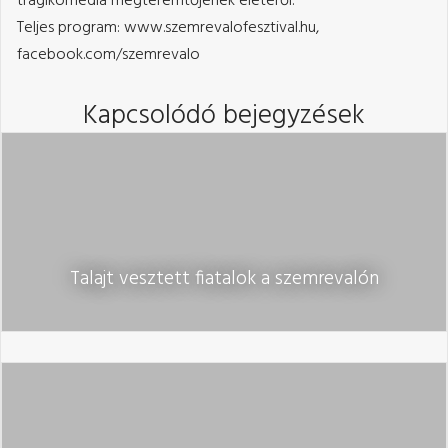
tragikomédia megteremtőjének életéről.
Teljes program: www.szemrevalofesztival.hu,
facebook.com/szemrevalo
Kapcsolódó bejegyzések
Talajt vesztett fiatalok a szemrevalón