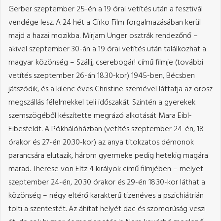
Gerber szeptember 25-én a 19 órai vetítés után a fesztivál
vendége lesz. A 24 hét a Cirko Film forgalmazásában kerül
majd a hazai mozikba. Mirjam Unger osztrák rendezőnő –
akivel szeptember 30-án a 19 órai vetítés után találkozhat a
magyar közönség – Szállj, cserebogár! című filmje (további
vetítés szeptember 26-án 18.30-kor) 1945-ben, Bécsben
játszódik, és a kilenc éves Christine szemével láttatja az orosz
megszállás félelmekkel teli időszakát. Szintén a gyerekek
szemszögéből készítette megrázó alkotását Mara Eibl-
Eibesfeldt. A Pókhálóházban (vetítés szeptember 24-én, 18
órakor és 27-én 20.30-kor) az anya titokzatos démonok
parancsára elutazik, három gyermeke pedig hetekig magára
marad. Therese von Eltz 4 királyok című filmjében – melyet
szeptember 24-én, 20.30 órakor és 29-én 18.30-kor láthat a
közönség – négy eltérő karakterű tizenéves a pszichiátrián
tölti a szentestét. Az áhítat helyét dac és szomorúság veszi