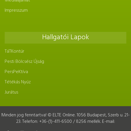
Médiaajánlat
Impresszum
Hallgatói Lapok
TáTKontúr
Pesti Bölcsész Újság
PersPeKtíva
Tétékás Nyúz
Jurátus
Minden jog fenntartva! © ELTE Online. 1056 Budapest, Szerb u. 21-
23. Telefon: +36-(1)-411-6500 / 8256 mellék. E-mail: