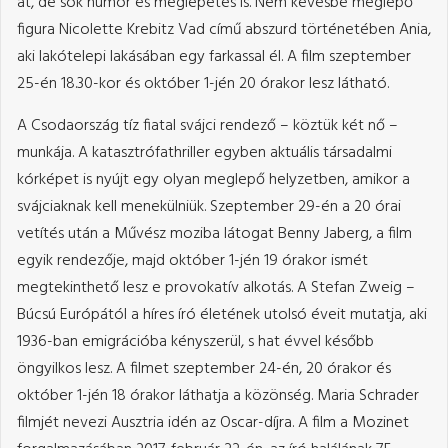
át, de sok humor és meglepetés is. Nem kevésbé meglepő
figura Nicolette Krebitz Vad című abszurd történetében Ania,
aki lakótelepi lakásában egy farkassal él. A film szeptember
25-én 18.30-kor és október 1-jén 20 órakor lesz látható.
A Csodaország tíz fiatal svájci rendező – köztük két nő –
munkája. A katasztrófathriller egyben aktuális társadalmi
kórképet is nyújt egy olyan meglepő helyzetben, amikor a
svájciaknak kell menekülniük. Szeptember 29-én a 20 órai
vetítés után a Művész moziba látogat Benny Jaberg, a film
egyik rendezője, majd október 1-jén 19 órakor ismét
megtekinthető lesz e provokatív alkotás. A Stefan Zweig –
Búcsú Európától a híres író életének utolsó éveit mutatja, aki
1936-ban emigrációba kényszerül, s hat évvel később
öngyilkos lesz. A filmet szeptember 24-én, 20 órakor és
október 1-jén 18 órakor láthatja a közönség. Maria Schrader
filmjét nevezi Ausztria idén az Oscar-díjra. A film a Mozinet