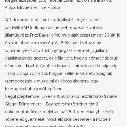
forgalmazásában 2017. február 22-én, az író halálának 75.
évfordulóján kerül a mozikba.
Két dokumentumfilmet is női alkotó jegyez az idei
SZEMREVALÓn. Ilona Ziok német rendező Hivatása
államügyész: Fritz Bauer című munkáját szeptember 26-án 18
órakor láthat a közönség. Az 1968-ban tisztázatlan
körülmények között elhunyt jogász a német jogállam
kialakításán dolgozott, és célja volt, hogy a német háborús
bűnösök – köztük Adolf Eichmann – bíróság elé kerüljenek.
Tiszta víziója volt arról, hogyan kellene Németországnak
szembenéznie a múltjával és közös akarattal egy
felvilágosultabb jövőt építeni.
Végül szeptember 27-én a 18.30 órakor lesz látható Sabine
Gisiger Dürrenmatt – Egy szerelmi történet című
dokumentumfilmje, melyben az 1990-ben elhunyt szerző
nővére és gyermekei most először beszélnek a modern