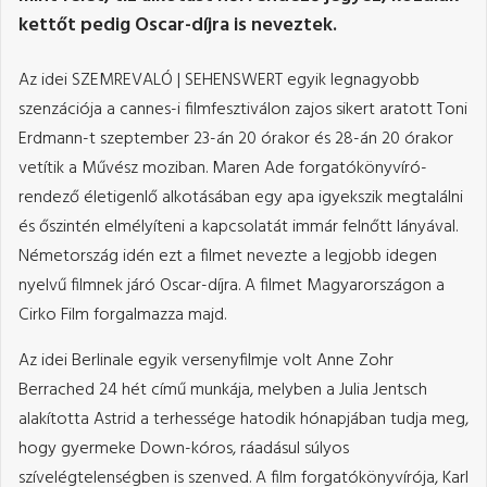
kettőt pedig Oscar-díjra is neveztek.
Az idei SZEMREVALÓ | SEHENSWERT egyik legnagyobb
szenzációja a cannes-i filmfesztiválon zajos sikert aratott Toni
Erdmann-t szeptember 23-án 20 órakor és 28-án 20 órakor
vetítik a Művész moziban. Maren Ade forgatókönyvíró-
rendező életigenlő alkotásában egy apa igyekszik megtalálni
és őszintén elmélyíteni a kapcsolatát immár felnőtt lányával.
Németország idén ezt a filmet nevezte a legjobb idegen
nyelvű filmnek járó Oscar-díjra. A filmet Magyarországon a
Cirko Film forgalmazza majd.
Az idei Berlinale egyik versenyfilmje volt Anne Zohr
Berrached 24 hét című munkája, melyben a Julia Jentsch
alakította Astrid a terhessége hatodik hónapjában tudja meg,
hogy gyermeke Down-kóros, ráadásul súlyos
szívelégtelenségben is szenved. A film forgatókönyvírója, Karl