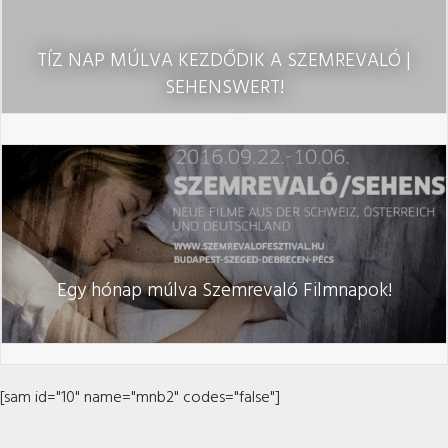
TÍZ NAP MÚLVA KEZDŐDIK A SZEMREVALÓ |
SEHENSWERT!
Egy hónap múlva Szemrevaló Filmnapok!
[sam id="10" name="mnb2" codes="false"]