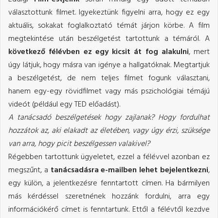
választottunk filmet. Igyekeztünk figyelni arra, hogy ez egy
aktuális, sokakat foglalkoztató témát járjon körbe. A film
megtekintése után beszélgetést tartottunk a témáról. A
következő félévben ez egy kicsit át fog alakulni
, mert
úgy látjuk, hogy másra van igénye a hallgatóknak. Megtartjuk
a beszélgetést, de nem teljes filmet fogunk választani,
hanem egy-egy rövidfilmet vagy más pszichológiai témájú
videót (például egy TED előadást).
A tanácsadó beszélgetések hogy zajlanak? Hogy fordulhat
hozzátok az, aki elakadt az életében, vagy úgy érzi, szüksége
van arra, hogy picit beszélgessen valakivel?
Régebben tartottunk ügyeletet, ezzel a félévvel azonban ez
megszűnt, a
tanácsadásra e-mailben lehet bejelentkezni
,
egy külön, a jelentkezésre fenntartott címen. Ha bármilyen
más kérdéssel szeretnének hozzánk fordulni, arra egy
információkérő címet is fenntartunk. Ettől a félévtől kezdve