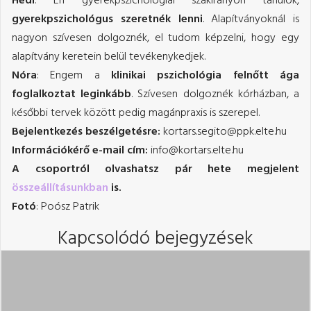
Hédi
: Én gyerekpszichológiai szakirányon tanulok,
gyerekpszichológus szeretnék lenni
. Alapítványoknál is
nagyon szívesen dolgoznék, el tudom képzelni, hogy egy
alapítvány keretein belül tevékenykedjek.
Nóra
: Engem a
klinikai pszichológia felnőtt ága
foglalkoztat leginkább
. Szívesen dolgoznék kórházban, a
későbbi tervek között pedig magánpraxis is szerepel.
Bejelentkezés beszélgetésre:
kortars.segito@ppk.elte.hu
Információkérő e-mail cím:
info@kortars.elte.hu
A csoportról olvashatsz pár hete megjelent
összeállításunkban
is.
Fotó
: Poósz Patrik
Kapcsolódó bejegyzések