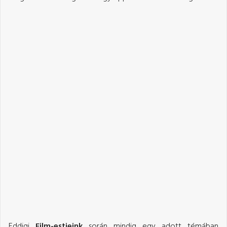
Eddigi
Film-estjeink
során mindig egy adott témában