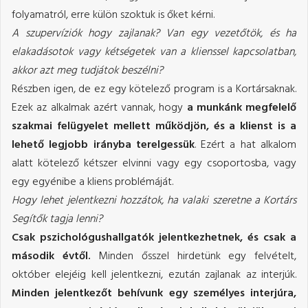
folyamatról, erre külön szoktuk is őket kérni.
A szupervíziók hogy zajlanak? Van egy vezetőtök, és ha
elakadásotok vagy kétségetek van a klienssel kapcsolatban,
akkor azt meg tudjátok beszélni?
Részben igen, de ez egy kötelező program is a Kortársaknak.
Ezek az alkalmak azért vannak, hogy
a munkánk megfelelő
szakmai felügyelet mellett működjön, és a klienst is a
lehető legjobb irányba terelgessük
. Ezért a hat alkalom
alatt kötelező kétszer elvinni vagy egy csoportosba, vagy
egy egyénibe a kliens problémáját.
Hogy lehet jelentkezni hozzátok, ha valaki szeretne a Kortárs
Segítők tagja lenni?
Csak pszichológushallgatók jelentkezhetnek, és csak a
második évtől.
Minden ősszel hirdetünk egy felvételt,
október elejéig kell jelentkezni, ezután zajlanak az interjúk.
Minden jelentkezőt behívunk egy személyes interjúra,