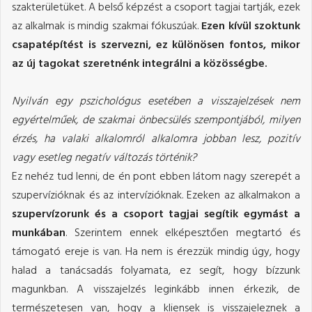
szakterületüket. A belső képzést a csoport tagjai tartják, ezek
az alkalmak is mindig szakmai fókuszúak.
Ezen kívül szoktunk
csapatépítést is szervezni, ez különösen fontos, mikor
az új tagokat szeretnénk integrálni a közösségbe.
Nyilván egy pszichológus esetében a visszajelzések nem
egyértelműek, de szakmai önbecsülés szempontjából, milyen
érzés, ha valaki alkalomról alkalomra jobban lesz, pozitív
vagy esetleg negatív változás történik?
Ez nehéz tud lenni, de én pont ebben látom nagy szerepét a
szupervízióknak és az intervízióknak. Ezeken az alkalmakon a
szupervízorunk és a csoport tagjai segítik egymást a
munkában
. Szerintem ennek elképesztően megtartó és
támogató ereje is van. Ha nem is érezzük mindig úgy, hogy
halad a tanácsadás folyamata, ez segít, hogy bízzunk
magunkban. A visszajelzés leginkább innen érkezik, de
természetesen van, hogy a kliensek is visszajeleznek a