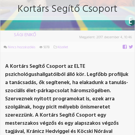
Kortárs Segítő Csoport
SÁGI ENIKŐ
Megjelent:
2017. december 4., 10:46
Nincs hozzászólás
5078
Közélet
A Kortárs Segítő Csoport az ELTE
pszichológushallgatóiból álló kör. Legfőbb profiljuk
a tanácsadás, ők segítenek, ha elakadunk a tanulás-
szociális élet-párkapcsolat háromszögében.
Szerveznek nyitott programokat is, ezek arra
szolgálnak, hogy picit mélyebb önismeretet
szerezzünk. A Kortárs Segítő Csoport egy
mesterszakos végzős és egy alapszakos végzős
tagjával, Kránicz Hedviggel és Köcski Nórával