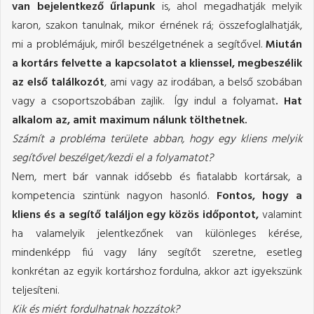
van bejelentkező űrlapunk
is, ahol megadhatják melyik
karon, szakon tanulnak, mikor érnének rá; összefoglalhatják,
mi a problémájuk, miről beszélgetnének a segítővel.
Miután
a kortárs felvette a kapcsolatot a klienssel, megbeszélik
az első találkozót
, ami vagy az irodában, a belső szobában
vagy a csoportszobában zajlik. Így indul a folyamat
. Hat
alkalom az, amit maximum nálunk tölthetnek.
Számít a probléma területe abban, hogy egy kliens melyik
segítővel beszélget/kezdi el a folyamatot?
Nem, mert bár vannak idősebb és fiatalabb kortársak, a
kompetencia szintünk nagyon hasonló.
Fontos, hogy a
kliens és a segítő találjon egy közös időpontot,
valamint
ha valamelyik jelentkezőnek van különleges kérése,
mindenképp fiú vagy lány segítőt szeretne, esetleg
konkrétan az egyik kortárshoz fordulna, akkor azt igyekszünk
teljesíteni.
Kik és miért fordulhatnak hozzátok?