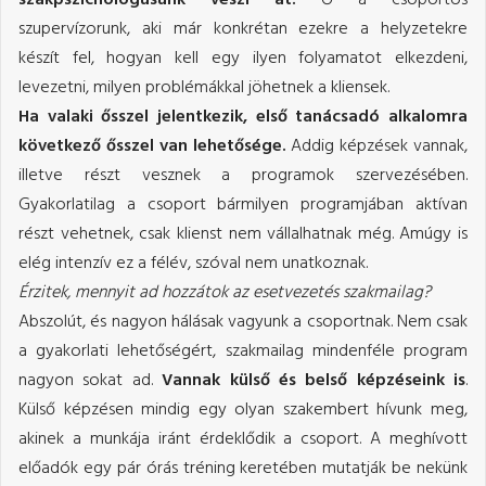
szupervízorunk, aki már konkrétan ezekre a helyzetekre
készít fel, hogyan kell egy ilyen folyamatot elkezdeni,
levezetni, milyen problémákkal jöhetnek a kliensek.
Ha valaki ősszel jelentkezik, első tanácsadó alkalomra
következő ősszel van lehetősége.
Addig képzések vannak,
illetve részt vesznek a programok szervezésében.
Gyakorlatilag a csoport bármilyen programjában aktívan
részt vehetnek, csak klienst nem vállalhatnak még. Amúgy is
elég intenzív ez a félév, szóval nem unatkoznak.
Érzitek, mennyit ad hozzátok az esetvezetés szakmailag?
Abszolút, és nagyon hálásak vagyunk a csoportnak. Nem csak
a gyakorlati lehetőségért, szakmailag mindenféle program
nagyon sokat ad.
Vannak külső és belső képzéseink is
.
Külső képzésen mindig egy olyan szakembert hívunk meg,
akinek a munkája iránt érdeklődik a csoport. A meghívott
előadók egy pár órás tréning keretében mutatják be nekünk