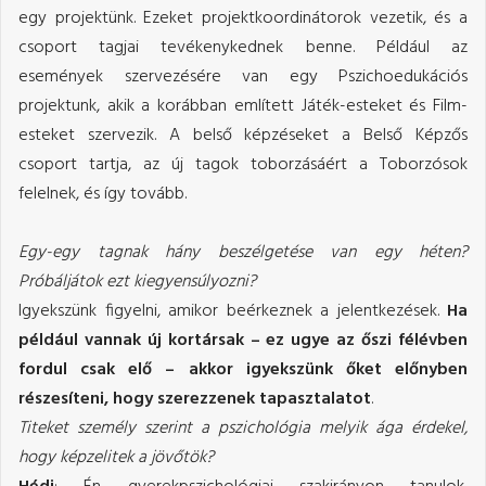
egy projektünk. Ezeket projektkoordinátorok vezetik, és a
csoport tagjai tevékenykednek benne. Például az
események szervezésére van egy Pszichoedukációs
projektunk, akik a korábban említett Játék-esteket és Film-
esteket szervezik. A belső képzéseket a Belső Képzős
csoport tartja, az új tagok toborzásáért a Toborzósok
felelnek, és így tovább.
Egy-egy tagnak hány beszélgetése van egy héten?
Próbáljátok ezt kiegyensúlyozni?
Igyekszünk figyelni, amikor beérkeznek a jelentkezések.
Ha
például vannak új kortársak – ez ugye az őszi félévben
fordul csak elő – akkor igyekszünk őket előnyben
részesíteni, hogy szerezzenek tapasztalatot
.
Titeket személy szerint a pszichológia melyik ága érdekel,
hogy képzelitek a jövőtök?