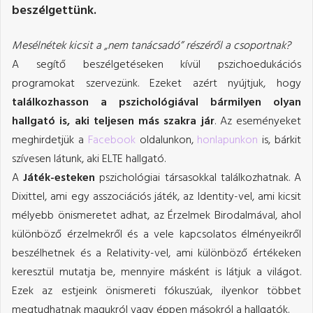
beszélgettünk.
Mesélnétek kicsit a „nem tanácsadó” részéről a csoportnak?
A segítő beszélgetéseken kívül pszichoedukációs
programokat szervezünk. Ezeket azért nyújtjuk, hogy
találkozhasson a pszichológiával bármilyen olyan
hallgató is, aki teljesen más szakra jár
. Az eseményeket
meghirdetjük a
Facebook
oldalunkon,
honlapunkon
is, bárkit
szívesen látunk, aki ELTE hallgató.
A
Játék-esteken
pszichológiai társasokkal találkozhatnak. A
Dixittel, ami egy asszociációs játék, az Identity-vel, ami kicsit
mélyebb önismeretet adhat, az Érzelmek Birodalmával, ahol
különböző érzelmekről és a vele kapcsolatos élményeikről
beszélhetnek és a Relativity-vel, ami különböző értékeken
keresztül mutatja be, mennyire másként is látjuk a világot.
Ezek az estjeink önismereti fókuszúak, ilyenkor többet
megtudhatnak magukról vagy éppen másokról a hallgatók.