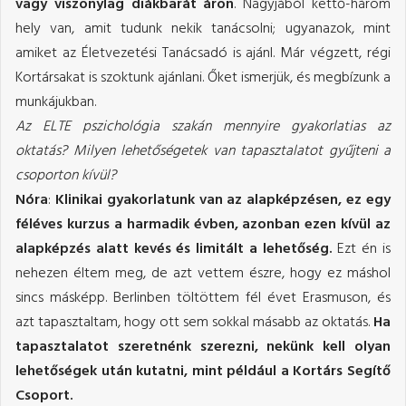
vagy viszonylag diákbarát áron
. Nagyjából kettő-három
hely van, amit tudunk nekik tanácsolni; ugyanazok, mint
amiket az Életvezetési Tanácsadó is ajánl. Már végzett, régi
Kortársakat is szoktunk ajánlani. Őket ismerjük, és megbízunk a
munkájukban.
Az ELTE pszichológia szakán mennyire gyakorlatias az
oktatás? Milyen lehetőségetek van tapasztalatot gyűjteni a
csoporton kívül?
Nóra
:
Klinikai gyakorlatunk van az alapképzésen, ez egy
féléves kurzus a harmadik évben, azonban ezen kívül az
alapképzés alatt kevés és limitált a lehetőség.
Ezt én is
nehezen éltem meg, de azt vettem észre, hogy ez máshol
sincs másképp. Berlinben töltöttem fél évet Erasmuson, és
azt tapasztaltam, hogy ott sem sokkal másabb az oktatás.
Ha
tapasztalatot szeretnénk szerezni, nekünk kell olyan
lehetőségek után kutatni, mint például a Kortárs Segítő
Csoport.