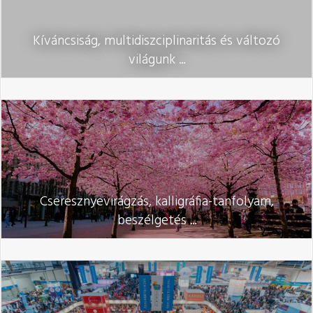
Kíváncsiság, multidiszciplinaritás és változó
világunk ...
Cseresznyevirágzás, kalligráfia-tanfolyam,
beszélgetés ...