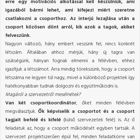
erre egy motivációs alkotással kell készülniük, ami
igazából bármi lehet, ami kifejezi miért szeretne
csatlakozni a csoporthoz. Az interjú lezajlása után a
csoport közösen dönt arról, kik azok a tagok, akiket
felveszünk.
Nagyon változó, hány embert veszünk fel, nincs konkrét
létszám. Általában ahhoz mérjük, hány új tagra van
szükségünk, hányan fognak elmenni a félévben, ehhez
igazítjuk a létszámot. Arra mindig törekszünk, hogy a csoport
létszáma ne legyen túl nagy, mivel a különböző projektek így
hatékonyabban tudnak dolgozni és együttműködni is.
Magáról a szervezetről mesélnétek?
Van két csoportkoordinátor
, őket minden félévben
megválasztjuk.
Ők képviselik a csoportot és a csoport
tagjait befelé és kifelé
(külső szervezetek felé) is. Az ő
feladatuk az, hogy a csoport működését egyben tartsák. A
szervezet projektszerűen épül fel, minden feladatkörre van