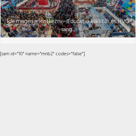
Ide megéri jelentkezni – Educatio kiállítás és HVG
rang...
[sam id="10" name="mnb2" codes="false"]