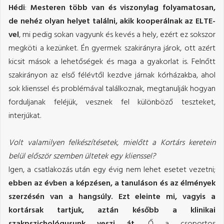
Hédi
:
Mesteren több van és viszonylag folyamatosan,
de nehéz olyan helyet találni, akik kooperálnak az ELTE-
vel
, mi pedig sokan vagyunk és kevés a hely, ezért ez sokszor
megköti a kezünket. Én gyermek szakirányra járok, ott azért
kicsit mások a lehetőségek és maga a gyakorlat is. Felnőtt
szakirányon az első félévtől kezdve járnak kórházakba, ahol
sok klienssel és problémával találkoznak, megtanulják hogyan
forduljanak feléjük, vesznek fel különböző teszteket,
interjúkat.
Volt valamilyen felkészítésetek, mielőtt a Kortárs keretein
belül először szemben ültetek egy klienssel?
Igen, a csatlakozás után egy évig nem lehet esetet vezetni;
ebben az évben a képzésen, a tanuláson és az élmények
szerzésén van a hangsúly. Ezt eleinte mi, vagyis a
kortársak tartjuk, aztán később a klinikai
szakpszichológusunk veszi át.
Ő a csoportos