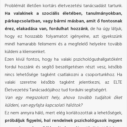
Problémát illetően kortárs életvezetési tanácsadást tartunk.
Ha valakinek a szociális életében, tanulmányokban,
párkapcsolatban, vagy bármi másban, amit ő fontosnak
érez, elakadása van, fordulhat hozzánk
, de ha úgy látjuk,
hogy ez hosszabb folyamatot igényelne, azt igyekszünk
minél hamarabb felismerni és a megfelelő helyekre tovább
küldeni a klienseinket.
Ezen kívül fontos, hogy ha valaki pszichológushallgatóként
fordul hozzánk és segítő beszélgetésen részt vesz, később
nincs lehetősége tagként csatlakozni a csoportunkhoz. Ha
valaki szeretne később tagként jelentkezni, az ELTE
Életvezetési Tanácsadójához tud fordulni segítségért.
Van egy megszokott hely, ahova tovább tudjátok őket
küldeni, van egyfajta kapcsolati hálótok?
Ez nem annyira háló, mert elég korlátozottak a lehetőségek,
próbáljuk figyelni, hol rendelnek pszichológusok ingyen