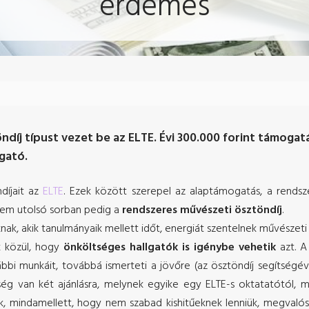
érdemes
öndíj típust vezet be az ELTE. Évi 300.000 forint támog
gató.
díjait az
ELTE
. Ezek között szerepel az alaptámogatás, a rendszer
 nem utolsó sorban pedig a
rendszeres művészeti ösztöndíj
.
knak, akik tanulmányaik mellett időt, energiát szentelnek művészet
k közül, hogy
önköltséges hallgatók is igénybe vehetik
azt. A
bbi munkáit, továbbá ismerteti a jövőre (az ösztöndíj segítségév
ég van két ajánlásra, melynek egyike egy ELTE-s oktatatótól, m
k, mindamellett, hogy nem szabad kishitűeknek lenniük, megvalós