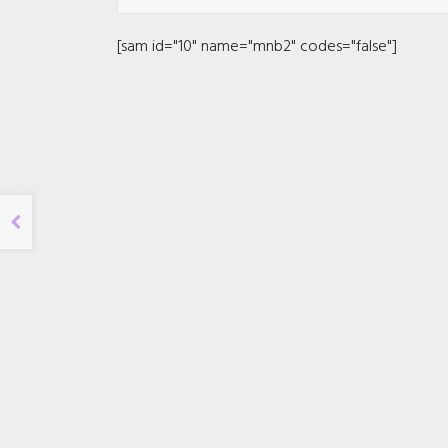
[sam id="10" name="mnb2" codes="false"]