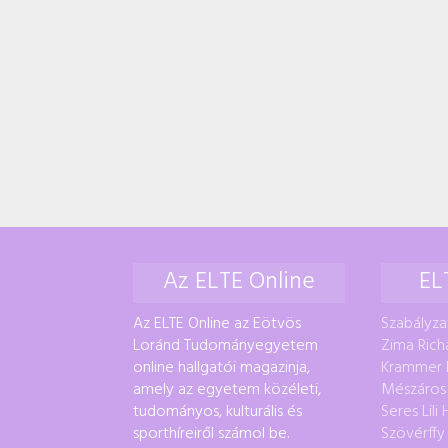
Az ELTE Online
EL
Az ELTE Online az Eötvös
Szabályza
Loránd Tudományegyetem
Zima Rich
online hallgatói magazinja,
Krammer 
amely az egyetem közéleti,
Mészáros
tudományos, kulturális és
Seres Lili
sporthíreiről számol be.
Szövérffy