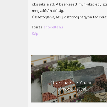
időszaka alatt. A beérkezett munkákat egy sza
megvalósíthatóság.
Összefoglalva, az új ösztöndíj nagyon tág ker
Forrás:
ehok.elte.hu
Kép
Utazz az ELTE Alumni
támogatásával!