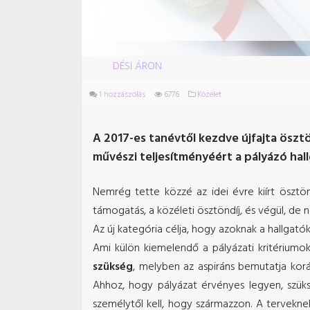
DÉSI ÁRON
1 hozzászólás
6776
Közélet
A 2017-es tanévtől kezdve újfajta öszt
művészi teljesítményéért a pályázó hall
Nemrég tette közzé az idei évre kiírt ösztön
támogatás, a közéleti ösztöndíj, és végül, de
Az új kategória célja, hogy azoknak a hallgató
Ami külön kiemelendő a pályázati kritériumo
szükség
, melyben az aspiráns bemutatja korá
Ahhoz, hogy pályázat érvényes legyen, szüks
személytől kell, hogy származzon. A tervekne