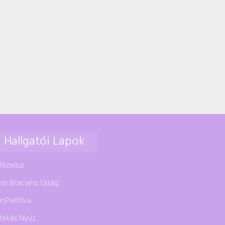
Hallgatói Lapok
TKontúr
sti Bölcsész Újság
rsPeKtíva
tékás Nyúz