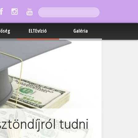
tőség
ELTEvízió
Galéria
ztöndíjról tudni