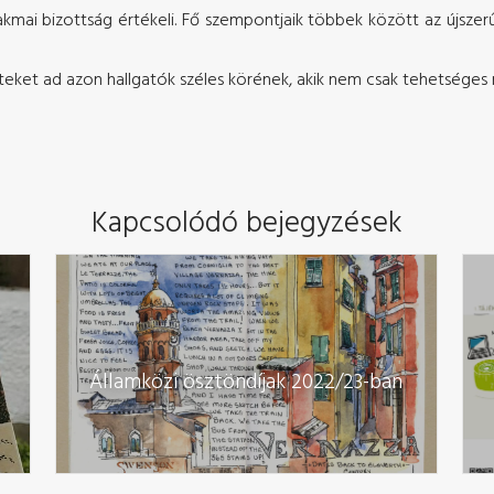
kmai bizottság értékeli. Fő szempontjaik többek között az újszerűs
eteket ad azon hallgatók széles körének, akik nem csak tehetséges 
Kapcsolódó bejegyzések
Államközi ösztöndíjak 2022/23-ban