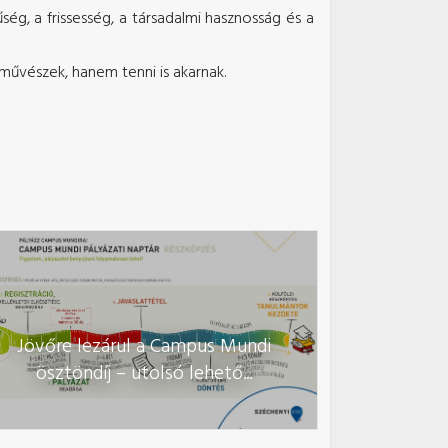
ég, a frissesség, a társadalmi hasznosság és a
művészek, hanem tenni is akarnak.
Jövőre lezárul a Campus Mundi
ösztöndíj – utolsó lehető...