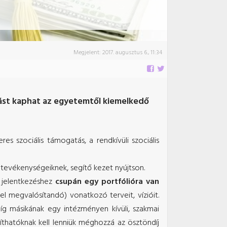
Megjelent:
2017. augusztus 6., 11:34
atást kaphat az egyetemtől kiemelkedő
es szociális támogatás, a rendkívüli szociális
i tevékenységeiknek, segítő kezet nyújtson.
 jelentkezéshez
csupán egy portfólióra van
el megvalósítandó) vonatkozó terveit, vízióit.
íg másikának egy intézményen kívüli, szakmai
íthatóknak kell lenniük méghozzá az ösztöndíj