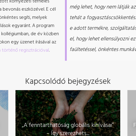
ott környezeti terhelés
még lehet, hogy nem látják a
a bevonás eszközével. E cél
tehát a fogyasztáscsökkentés
önkéntes segíti, melyek
olások egyaránt. A program
e adott termékre, szolgáltatá
n kollégiumban, de év közben
el, hogy lehet ellensúlyozni e
ookon egy üzenet írásával az
faültetéssel, önkéntes munkáv
 történő regisztrációval
.
Kapcsolódó bejegyzések
„A fenntarthatóság globális kihívásai”
F
– Így szerezhets...