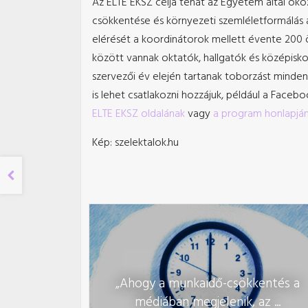
Az ELTE EKSZ célja tehát az
Egyetem által okoz
csökkentése és környezeti szemléletformálás 
elérését a koordinátorok mellett évente 200 
között vannak oktatók, hallgatók és középisk
szervezői év elején tartanak toborzást minde
is lehet csatlakozni hozzájuk, például a Faceb
ELTE EKSZ oldalának
vagy
a program honlapján
Kép: szelektalok.hu
„Ahogy a munkaidő-csökkentés a
médiában megjelenik, az ...