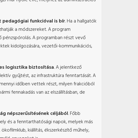
pedagógiai funkcióval is bír
. Ha a hallgatók
azhatják a módszereket.
A program
vő pénzspórolás. A programban részt vevő
ektek kidolgozására, vezetői-kommunikációs,
es logisztika biztosítása
. A jelentkező
ív gyűjtést, az infrastruktúra fenntartását. A
mennyi időben vettek részt, milyen frakcióból
bármi fennakadás van az elszállításban, de
ág népszerűsítésének céljából
. Főbb
ly és a fenntarthatósági napok, melyek más
kofilmklub, kiállítás, ékszerkészítő műhely,