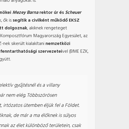
rmáló anyagokat is.
dnökei
Mezey Barna
rektor úr és
Scheuer
k, ők is
segítik a civilként működő EKSZ
ütt dolgoznak
, akiknek rengeteget
) a Komposztfórum Magyarország Egyesület, az
nek sikerült kialakítani
nemzetközi
fenntarthatósági szervezetei
vel (BME EZK,
gyütt.
lektív gyűjtésnél és a villany
 már nem elég. Többszörösen
, irtózatos ütemben éljük fel a Földet.
nak, de már a ma élőknek is súlyos
nak az élet különböző területein, csak