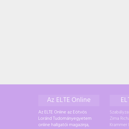
Az ELTE Online
EL
Az ELTE Online az Eötvös
Szabályza
Loránd Tudományegyetem
Zima Rich
online hallgatói magazinja,
Krammer 