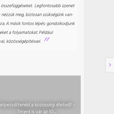
z összefüggéseket. Legfontosabb üzenet
: nézzük meg, biztosan szükségünk van-
sra. A másik fontos lépés: gondolkodjunk
zeket a folyamatokat. Például
al, közösségépítéssel.
elpezsdítenéd a közösségi életed? –
Téged is vár az IÖ...