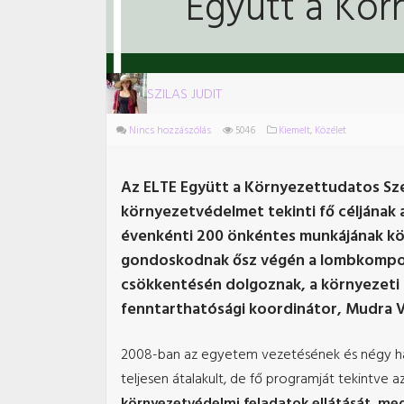
Együtt a Kör
SZILAS JUDIT
Nincs hozzászólás
5046
Kiemelt
,
Közélet
Az ELTE Együtt a Környezettudatos Szem
környezetvédelmet tekinti fő céljának
évenkénti 200 önkéntes munkájának kös
gondoskodnak ősz végén a lombkomposzt
csökkentésén dolgoznak, a környezeti s
fenntarthatósági koordinátor, Mudra Vi
2008-ban az egyetem vezetésének és négy hall
teljesen átalakult, de fő programját tekintve a
környezetvédelmi feladatok ellátását, meg