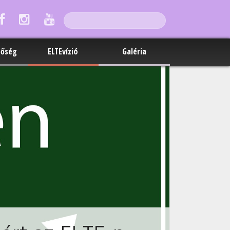
tőség
ELTEvízió
Galéria