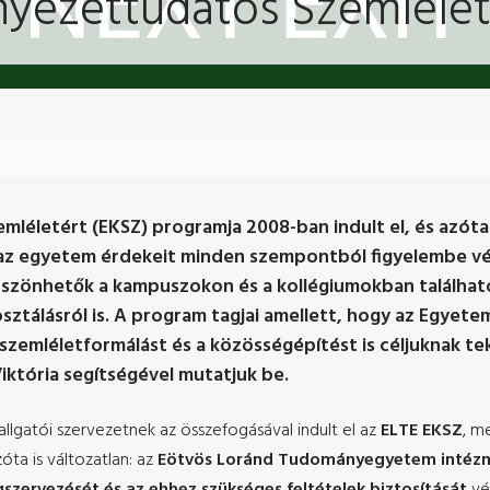
nyezettudatos Szemlélet
léletért (EKSZ) programja 2008-ban indult el, és azóta 
 az egyetem érdekeit minden szempontból figyelembe vé
zönhetők a kampuszokon és a kollégiumokban található 
álásról is. A program tagjai amellett, hogy az Egyetem
zemléletformálást és a közösségépítést is céljuknak tek
któria segítségével mutatjuk be.
gatói szervezetnek az összefogásával indult el az
ELTE EKSZ
, m
zóta is változatlan: az
Eötvös Loránd Tudományegyetem intézmé
szervezését és az ehhez szükséges feltételek bi
ztosítását
vé