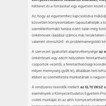
hátteret és a forrásokat egy egyetem közeli civ
Az, hogy az egyetemhez kapcsolódva működjön
közvetlen környezetükben tapasztalhatják a k
szemléletformáló hatása ezért talán még font
önkéntesek ráadásul számos más területeken i
valamint stressztűrő- és problémamegoldó kész
A szervezet gyakorlati alaptevékenysége
az e
önkéntesek egy adott helyszínen fenntarthatós
csoportok vezetői, a fenntarthatósági koordin
milyen mennyiség gyűlt le), általában heti kéts
ebben az üzemeltetési munkatársak is nagyon 
A rendszeres teendők mellett
az ELTE EKSZ 
eseményeik a Környezettudatos Egyetem Prog
civilek munkáját és az aktív környezetvédelem e