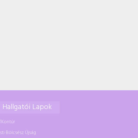
Hallgatói Lapok
TKontúr
sti Bölcsész Újság