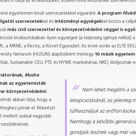
zés is várja az érdeklődőket, ezeken kívül készítenek szemléletfo
nd egyetemen kívüli szervezetekkel egyaránt.
A program fővé
llgatói szervezetek
kel és
intézményi egységek
kel közös a célju
vüli
más civil szervezettel és környezetvédelmi céggel is egy
közök kiválasztásában. Ilyen egységek (a teljesség igénye nélkül
., a MKNE, a Recity, a Követ Egyesület. Az évek során az ELTE EKSZ-
niversity Network (HUSUN) alapítóiként mintegy
10 másik egyetem 
ub, Sustainable CEU, PTE és NYME munkatársai, NKE) dolgoznak e
inátorának,
Mudra
nnak az egyetemisták
Nem lehet megállni a sze
yar környezetvédelmi
émát abban látja, hogy a
lekapcsolásánál, ez jelenleg
teghez jutnak el. Másrészt
túlhasználjuk az erőforrásokat
ó mellett sokkal nagyobb
Nemhogy a későbbi generációk
erveződésének.
gondjaik lesznek vagy már van