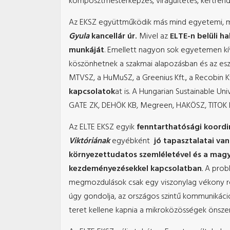
komposztmesterképzés, virágültetés, kertrende
Az EKSZ együttműködik más mind egyetemi, mi
Gyula
kancellár úr.
Mivel az
ELTE-n belüli ha
munkáját
. Emellett nagyon sok egyetemen kí
köszönhetnek a szakmai alapozásban és az esz
MTVSZ, a HuMuSZ, a Greenius Kft., a Recobin Kft
kapcsolatok
at is. A Hungarian Sustainable U
GATE ZK, DEHÖK KB, Megreen, HAKÖSZ, TITOK Kl
Az ELTE EKSZ egyik
fenntarthatósági koord
Viktóriának
egyébként
jó tapasztalatai va
környezettudatos szemléletével és a mag
kezdeményezésekkel kapcsolatban
.
A probl
megmozdulások csak egy viszonylag vékony ré
úgy gondolja, az országos szintű kommunikáci
teret kellene kapnia a mikroközösségek önsz