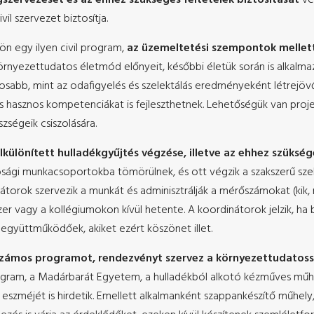
il szervezet biztosítja.
 egy ilyen civil program,
az üzemeltetési szempontok mellett 
örnyezettudatos életmód előnyeit, későbbi életük során is alkalm
osabb, mint az odafigyelés és szelektálás eredményeként létrejö
s hasznos kompetenciákat is fejleszthetnek. Lehetőségük van proj
ségeik csiszolására.
lkülönített hulladékgyűjtés végzése, illetve az ehhez szükség
ági munkacsoportokba tömörülnek, és ott végzik a szakszerű szelekt
átorok szervezik a munkát és adminisztrálják a mérőszámokat (kik, 
zer vagy a kollégiumokon kívül hetente. A koordinátorok jelzik, ha 
együttműködőek, akiket ezért köszönet illet.
számos programot, rendezvényt szervez a környezettudatoss
ram, a Madárbarát Egyetem, a hulladékból alkotó kézműves műhe
szméjét is hirdetik. Emellett alkalmanként szappankészítő műhely, ö