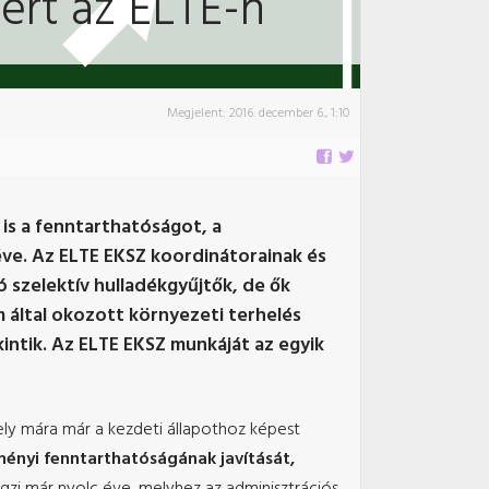
ért az ELTE-n
Megjelent:
2016. december 6., 1:10
is a fenntarthatóságot, a
ve. Az ELTE EKSZ koordinátorainak és
szelektív hulladékgyűjtők, de ők
 által okozott környezeti terhelés
intik. Az ELTE EKSZ munkáját az egyik
ely mára már a kezdeti állapothoz képest
nyi fenntarthatóságának javítását,
gzi már nyolc éve, melyhez az adminisztrációs