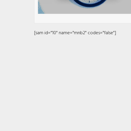
[sam id="10" name="mnb2" codes="false"]