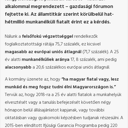
alkalommal megrendezett – gazdasági fórumon
fejtette ki. Az államtitkár szerint körülbelül hat-
hétmillió munkanélküli fiatalt érint ez a kérdés.
Nálunk a
felsőfokú végzettséggel
rendelkezők
foglalkoztatottsági rátája 75,7 százalék, ez kicsivel
magasabb az európai uniós átlagnál
(71,7 százalék). A 25
év alatti
munkanélküliek aránya
17, 8 százalék, ami pedig
alacsonyabb
a 20,6 százalékos európai uniós átlagnál.
A kormány üzenete az, hogy
“ha magyar fiatal vagy, lesz
munkád és meg fogsz tudni élni Magyarországon is.”
Tervük az, hogy 2018-ra a 25 év alatti fiatalok a munkahelyük
elvesztését vagy a tanulás befejezését követően négy
hónapon belül állásajánlatot kapjanak, vagy további
oktatásban vagy gyakornoki képzésben tudjanak részesülni. A
2015-ben elindított Ifjúsági Garancia Programba pedig 220