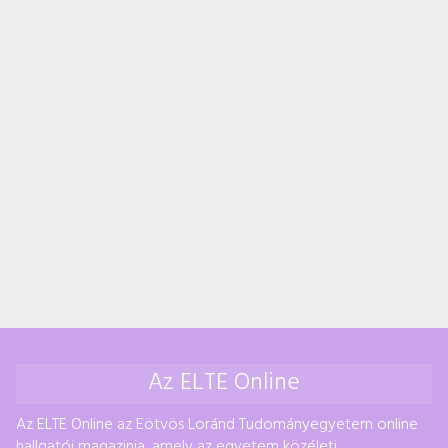
Az ELTE Online
Az ELTE Online az Eötvös Loránd Tudományegyetem online
hallgatói magazinja, amely az egyetem közéleti,