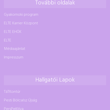
További oldalak
Gyakornoki program
ELTE Karrier Központ
ELTE EHÖK
ELTE
Médiaajánlat
Impresszum
Hallgatói Lapok
TáTKontúr
Pesti Bölcsész Újság
PersPeKtíva