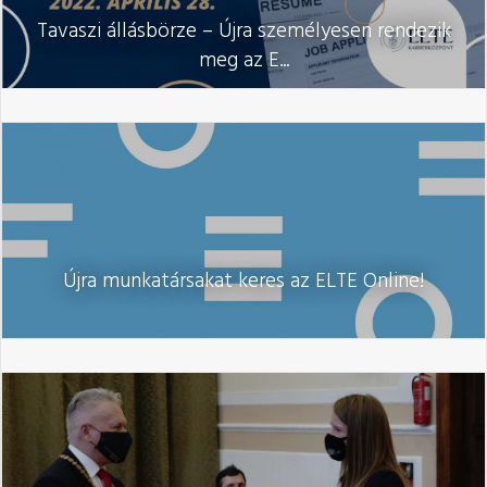
Tavaszi állásbörze – Újra személyesen rendezik
meg az E...
Újra munkatársakat keres az ELTE Online!