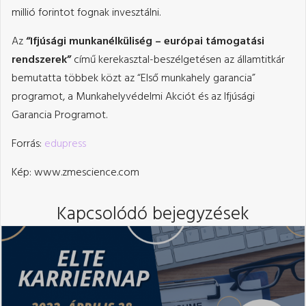
millió forintot fognak invesztálni.
Az
“Ifjúsági munkanélküliség – európai támogatási
rendszerek”
című kerekasztal-beszélgetésen az államtitkár
bemutatta többek közt az “Első munkahely garancia”
programot, a Munkahelyvédelmi Akciót és az Ifjúsági
Garancia Programot.
Forrás:
edupress
Kép: www.zmescience.com
Kapcsolódó bejegyzések