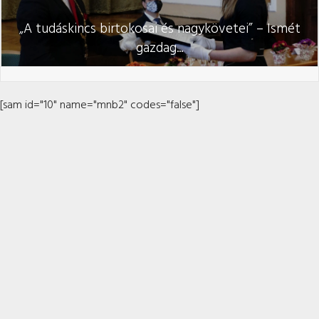
„A tudáskincs birtokosai és nagykövetei” – Ismét
gazdag...
[sam id="10" name="mnb2" codes="false"]