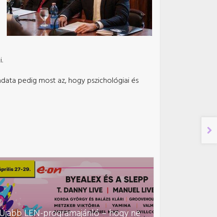
.
adata pedig most az, hogy pszichológiai és
Újabb LEN-programajánló – hogy ne