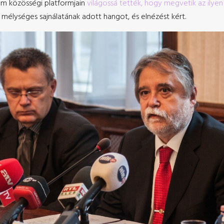
em közösségi platformjain
világossá tették, hogy megvetik az ilye
mélységes sajnálatának adott hangot, és elnézést kért.