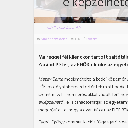
elképzelhet
KENYERES ZOLTÁN
Nincs hozzászólás
3830
Közélet
Ma reggel fél kilenckor tartott sajtót
Zaránd Péter, az EHÖK elnöke az egyet
Mezey Barna
megismételte a keddi közleményü
TÓK-os gólyatáborban történtek miatt pedig töb
szerint mivel a nemi erőszakkal vádolt férfi ne
elképzelhető
”: el is tanácsolhatják az egyete
megerősítette, hogy a gyanúsított az ELTE BTK
Fábri György
kommunikációs főigazgató rövide