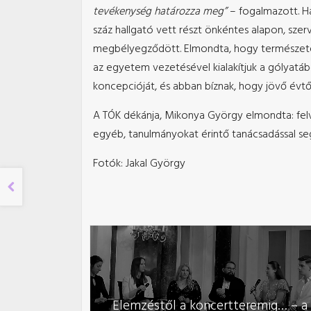
tevékenység határozza meg”
– fogalmazott. Ha
száz hallgató vett részt önkéntes alapon, sze
megbélyegződött. Elmondta, hogy természete
az egyetem vezetésével kialakítjuk a gólyat
koncepcióját, és abban bíznak, hogy jövő évt
A TÓK dékánja, Mikonya György elmondta: felve
egyéb, tanulmányokat érintő tanácsadással seg
Fotók: Jakal György
Elemzéstől a koncertteremig… – a