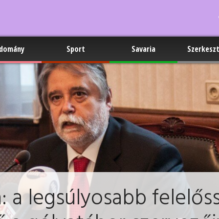
domány
Sport
Savaria
Szerkesz
 a legsúlyosabb felelős