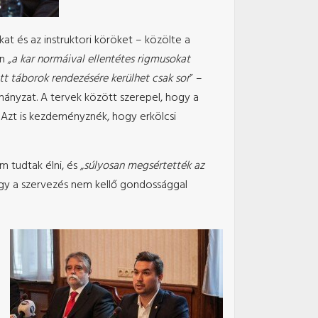
at és az instruktori köröket – közölte a
an
„a kar normáival ellentétes rigmusokat
t táborok rendezésére kerülhet csak sor
” –
ányzat. A tervek között szerepel, hogy a
 Azt is kezdeményznék, hogy erkölcsi
m tudtak élni, és
„súlyosan megsértették az
ogy a szervezés nem kellő gondossággal