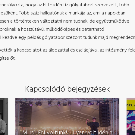
ngsúlyozta, hogy az ELTE idén tíz gólyatábort szervezett, több
rvezőként. Több száz hallgatónak a munkája az, ami a napokban
sen a történteken változtatni nem tudnak, de együttműködve
áboroknak a hosszútávú, működőképes és betartható
ől kezdve egy példás gólyatábor szezont tudunk majd megrendezni
tték a kapcsolatot az áldozattal és családjával, az intézmény fel
ítse őt.
Kapcsolódó bejegyzések
Mi is LEN voltunk! – Ilyen volt idén a