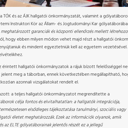
a TÓK és az ÁJK hallgatói önkormányzatát, valamint a gólyatáborok
yetemi Instruktori Kör az Állam- és Jogtudományi Kar gólyatáboráb
meghatározott garanciák és központi ellenőrzés mellett létrehozot
ól, hogy ebben milyen módon vehet majd részt a hallgatói önkorm
enyújtaniuk és mindent egyeztetniük kell az egyetem vezetésével.
lvételikhez.
 érintett hallgatói önkormányzatok a rájuk bízott felelősséggel ne
ént jelent meg a táborban, ennek következtében megállapítható, h
kozóan azonnali vizsgálatokat rendelt el.
zott: a teljes hallgatói önkormányzatot megrendítette a
áborok célja fontos és elvitalhatatlan: a hallgatók integrációja,
természetesen elsődleges tájékoztatása tanulmányi, szociális vagy
llgatói életet meghatározzák. Ezek az információk olyanok, amik
s az ELTE gólyatáborainak jelentős részét ez a jellegű