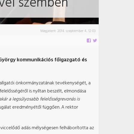
ivel szemben
Megjelent:
2014. szeptember 4., 12:03
i György kommunikációs főigazgató és
hallgatói önkormányzatának tevékenységét, a
elelősségéről is nyíltan beszélt, elmondása
akár a legsúlyosabb felelősségrevonás is
izsgálat eredményétől függően. A rektor
 viccelődő adás mélységesen felháborította az