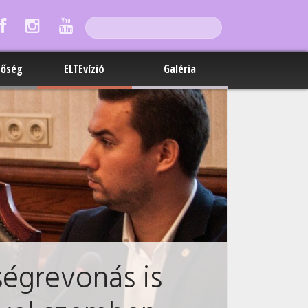
tőség
ELTEvízió
Galéria
ségrevonás is