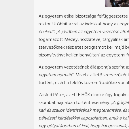
Az egyetem etikai bizottsága felfüggesztette 
rektor. Utóbbit azzal az indokkal, hogy az eg
énekelt”.
„
A jövőben az egyetem vezetése által 
fogalmazott Mezey, hozzátéve, tárgyalnak arr
szervezőknek részletes programot kell majd b
bizonyítványt kelljen benyújtani az egyetemi fe
Az egyetem vezetésének álláspontja szerint az
egyetem normáit
”. Mivel az illető szervezők
történt, ezért a felelős közreműködőkre vonat
Zaránd Péter, az ELTE HÖK elnöke úgy fogalma
szombat hajnalban történt esemény.
„A gólyat
kari és szakos identitásának megteremtése, és 
pályázati kérdésekkel kapcsolatban, amik a ha
egy gólyatáborban el kell, hogy hangozzanak, é