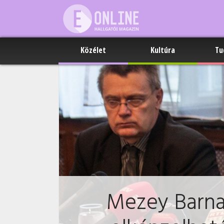
Közélet
Kultúra
Tu
Mezey Barna: