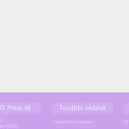
TE Press-díj
További oldalak
t
Gyakornoki program
Tá
árd (2019)