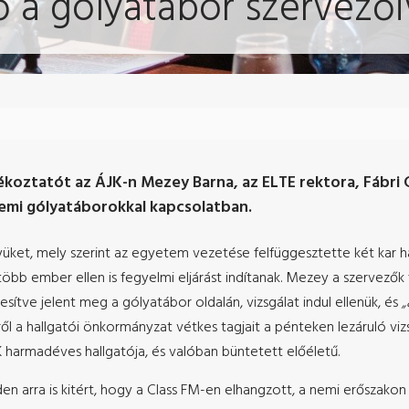
ő a gólyatábor szervező
ájékoztatót az ÁJK-n Mezey Barna, az ELTE rektora, Fábr
emi gólyatáborokkal kapcsolatban.
ket, mely szerint az egyetem vezetése felfüggesztette két kar 
b ember ellen is fegyelmi eljárást indítanak. Mezey a szervezők f
vesítve jelent meg a gólyatábor oldalán, vizsgálat indul ellenük, és
„
mről a hallgatói önkormányzat vétkes tagjait a pénteken lezáruló v
 harmadéves hallgatója, és valóban büntetett előéletű.
n arra is kitért, hogy a Class FM-en elhangzott, a nemi erőszakon