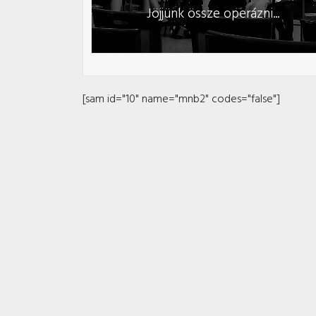
Jöjjünk össze operázni...
[sam id="10" name="mnb2" codes="false"]