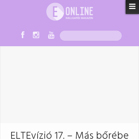
ELTEvízió 17. – Más bőrébe