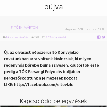
bújva
F. TÓTH MÁRTON
Megjelent:
2013. március 4., 22:29
Nincs hozzászólás
1508
ELTEvízió
,
Közélet
Új, az olvasást népszerűsítő Könyvjelző
rovatunkban arra voltunk kíváncsiak, ki milyen
regényhős bőrébe bújna szívesen, csütörtök este
pedig a TÓK Farsangi Folyosós bulijában
kérdezősködtünk a jelmezesek között.
LIKE: http://facebook.com/eltevizio
Kapcsolódó bejegyzések