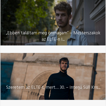
„Ebben találtam meg önmagam” – Mesterszakok
az ELTE-n I...
Szeretem az ELTE-t, mert… 30. – Interjú Süll Kris...