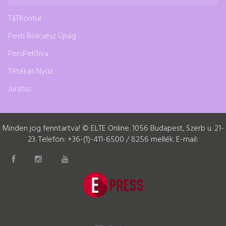
TáTKontúr
Pesti Bölcsész Újság
PersPeKtíva
Tétékás Nyúz
Jurátus
Minden jog fenntartva! © ELTE Online. 1056 Budapest, Szerb u. 21-
23. Telefon: +36-(1)-411-6500 / 8256 mellék. E-mail: