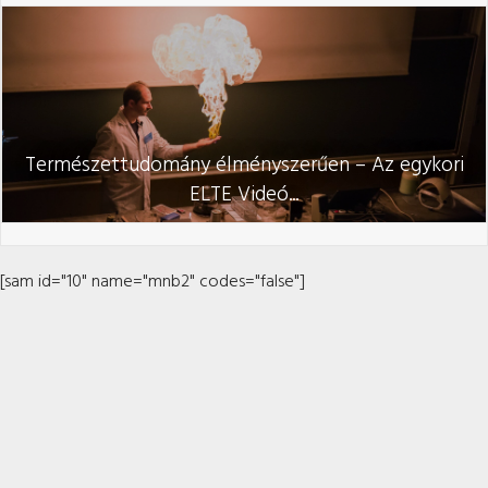
Természettudomány élményszerűen – Az egykori
ELTE Videó...
[sam id="10" name="mnb2" codes="false"]