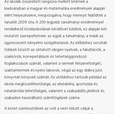
Az iskolák összesített rangsora mellett kitérnek a
kiadványban a magyar és matematika eredmények alapján
elért helyezésekre, megvizsgálva, hogy mennyit fejlődtek a
tanulók 2009 óta. A 200 legjobb tanulmányi eredménnyel
rendelkező középiskolának kérdőívet küldtek, ez alapján két
mutatót szerepeltetnek: az egyik a tanulmányi, a másik az
úgynevezett kényelmi szolgáltatások. Az előbbihez sorolták
többek között az oktatott idegen nyelvek, a fakultációk, a
szakkörök, korrepetálások és tehetséggondozó
foglalkozások számát, valamint a termek felszereltségét,
szaktantermek és nyelvi laborok, végül az egy diákra jutó
könyvtári könyvek számát. Az utóbbihoz tartozik például az
iskola megközelíthetősége, az ebédelési, sportolási és
ruhatárolási lehetőségek, valamint a szabadidős játékok és
szabadon használható számítógépek száma.
A kötet szerkesztőinek az volt a nem titkolt céljuk a