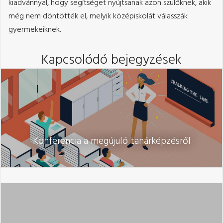
kiadvánnyal, hogy segítséget nyújtsanak azon szülőknek, akik
még nem döntötték el, melyik középiskolát válasszák
gyermekeiknek.
Kapcsolódó bejegyzések
Konferencia a megújuló tanárképzésről