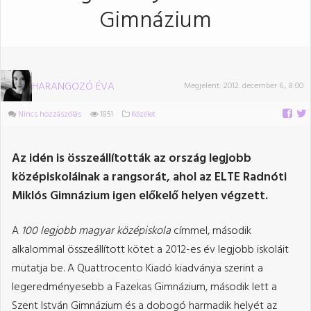
Gimnázium
HARANGOZÓ ÉVA
Megjelent:
2012. december 6., 8:00
Nincs hozzászólás
1851
Közélet
Az idén is összeállították az ország legjobb
középiskoláinak a rangsorát, ahol az ELTE Radnóti
Miklós Gimnázium igen előkelő helyen végzett.
A
100 legjobb magyar középiskola
címmel, második
alkalommal összeállított kötet a 2012-es év legjobb iskoláit
mutatja be. A Quattrocento Kiadó kiadványa szerint a
legeredményesebb a Fazekas Gimnázium, második lett a
Szent István Gimnázium és a dobogó harmadik helyét az