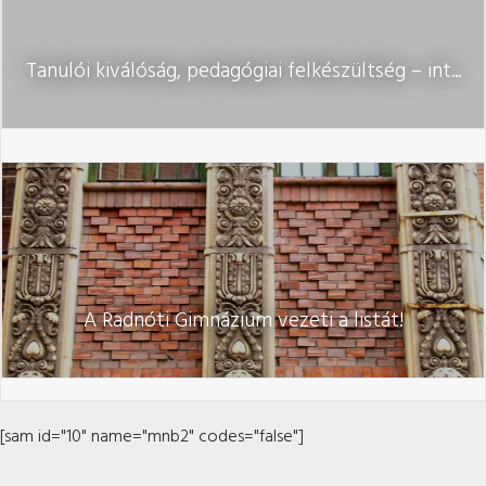
Tanulói kiválóság, pedagógiai felkészültség – int...
A Radnóti Gimnázium vezeti a listát!
[sam id="10" name="mnb2" codes="false"]