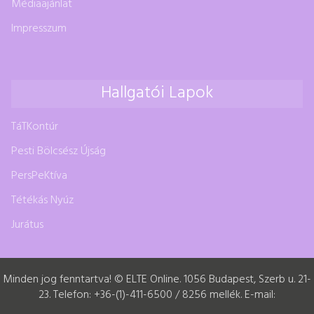
Médiaajánlat
Impresszum
Hallgatói Lapok
TáTKontúr
Pesti Bölcsész Újság
PersPeKtíva
Tétékás Nyúz
Jurátus
Minden jog fenntartva! © ELTE Online. 1056 Budapest, Szerb u. 21-
23. Telefon: +36-(1)-411-6500 / 8256 mellék. E-mail: