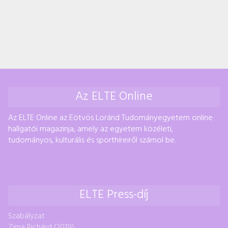
Az ELTE Online
Az ELTE Online az Eötvös Loránd Tudományegyetem online
hallgatói magazinja, amely az egyetem közéleti,
tudományos, kulturális és sporthíreiről számol be.
ELTE Press-díj
Szabályzat
Zima Richárd (2019)