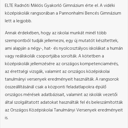
ELTE Radnóti Miklós Gyakorló Gimnázium érte el. A vidéki
középiskolák rangsorában a Pannonhalmi Bencés Gimnázium
lett a legjobb.
Annak érdekében, hogy az iskolai munkát minél több
szempontból tudják jellemezni, egy új mutatót készítettek,
ami alapján a négy-, hat- és nyolcosztályos iskolákat a humán
vagy reáliskolák csoportjába sorolták. A kötetben a
középiskolák jellemzésére az országos kompetenciamérés,
az érettségi vizsgák, valamint az országos középiskolai
tanulmányi versenyek eredményeit használták. A rangsorok
összeállításánál csak a központi feladatlapokra épülő
országos mérések adatbázisait, valamint az iskolák vezetői
által szolgáltatott adatokat használták fel és beleszámították
az Országos Középiskolai Tanulmányi Versenyek eredményeit
is.