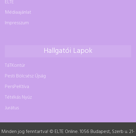
ELTE
Médiaajánlat
Impresszum
Hallgatói Lapok
TáTKontúr
Pesti Bölcsész Újság
PersPeKtíva
Tétékás Nyúz
Jurátus
Minden jog fenntartva! © ELTE Online. 1056 Budapest, Szerb u. 21-