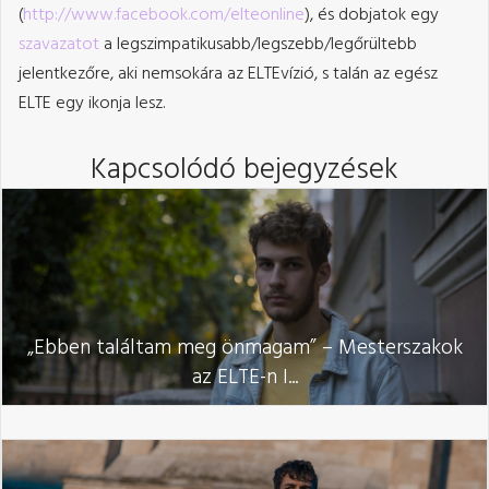
(
http://www.facebook.com/elteonline
), és dobjatok egy
szavazatot
a legszimpatikusabb/legszebb/legőrültebb
jelentkezőre, aki nemsokára az ELTEvízió, s talán az egész
ELTE egy ikonja lesz.
Kapcsolódó bejegyzések
„Ebben találtam meg önmagam” – Mesterszakok
az ELTE-n I...