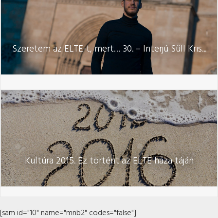
Szeretem az ELTE-t, mert… 30. – Interjú Süll Kris...
Kultúra 2015. Ez történt az ELTE háza táján
[sam id="10" name="mnb2" codes="false"]