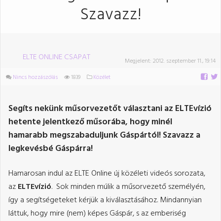
Szavazz!
ELTE ONLINE CSAPAT
Megjelent:
2012. szeptember 11., 19:14
Nincs hozzászólás
1839
Közélet
Segíts nekünk műsorvezetőt választani az ELTEvízió
hetente jelentkező műsorába, hogy minél
hamarabb megszabaduljunk Gáspártól! Szavazz a
legkevésbé Gáspárra!
Hamarosan indul az ELTE Online új közéleti videós sorozata,
az
ELTEvízió
. Sok minden múlik a műsorvezető személyén,
így a segítségeteket kérjük a kiválasztásához. Mindannyian
láttuk, hogy mire (nem) képes Gáspár, s az emberiség