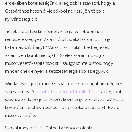
érdekében kötelességünk a legjobbra szavazni, hogy a
Gáspáréhoz hasonló videókból ne kerüljön több a
nyilvánosság elé.
Tiétek a döntés: kit néznétek legszívesebben heti
rendszerességgel? Valami őrült, szakállas srácot? Egy
hatalmas
szívű
lányt? Valakit, aki „cuki”? Esetleg ezek
valamilyen kombinációját? Széles skálán mozog a
műsorvezető-aspiránsok stílusa, így szinte biztos, hogy
mindenkinek elnyeri a tetszését legalább az egyikük.
Mindannyiuk jobb, mint Gáspár, de ez önmagában még nem
teljesítmény. A
feltöltött videók itt találhatóak
, s a legtöbb
szavazatot kapó jelentkezők közül egy személyes találkozót
követően kerül kiválasztásra a nemsokára induló ELTEvízió
műsorvezetője.
Szóval irány az ELTE Online Facebook oldala