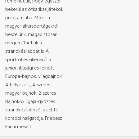
remélhetjük, hogy egyszer
bekerül az ötkarikás játékok
programjába. Mikor a
magyar sikersportágakról
beszélünk, magabiztosan
megemlíthetjük a
strandkézilabdát is. A
sportról és sikereiről a
junior, ifjúsági és felnőtt
Európa-bajnok, világbajnoki
4. helyezett, 4-szeres
magyar bajnok, 2-szeres
Bajnokok ligája-győztes
strandkézilabdzó, az ELTE
korábbi hallgatója, Friebesz
Fanni mesélt.