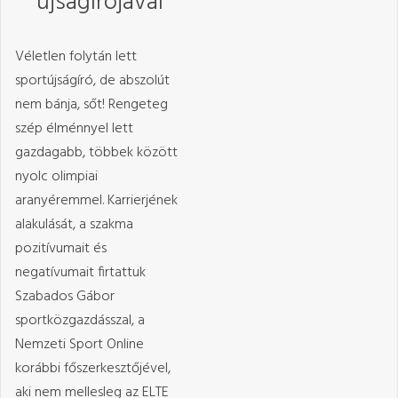
újságírójával
Véletlen folytán lett
sportújságíró, de abszolút
nem bánja, sőt! Rengeteg
szép élménnyel lett
gazdagabb, többek között
nyolc olimpiai
aranyéremmel. Karrierjének
alakulását, a szakma
pozitívumait és
negatívumait firtattuk
Szabados Gábor
sportközgazdásszal, a
Nemzeti Sport Online
korábbi főszerkesztőjével,
aki nem mellesleg az ELTE