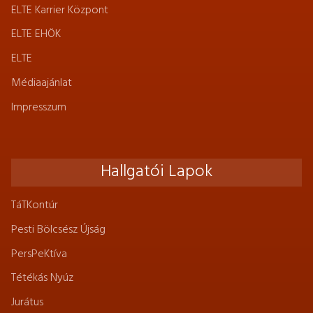
ELTE Karrier Központ
ELTE EHÖK
ELTE
Médiaajánlat
Impresszum
Hallgatói Lapok
TáTKontúr
Pesti Bölcsész Újság
PersPeKtíva
Tétékás Nyúz
Jurátus