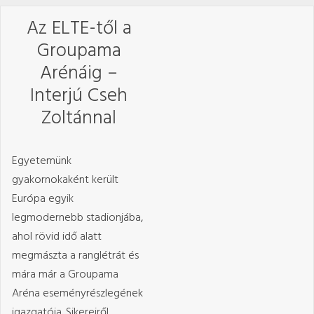
Az ELTE-től a
Groupama
Arénáig –
Interjú Cseh
Zoltánnal
Egyetemünk
gyakornokaként került
Európa egyik
legmodernebb stadionjába,
ahol rövid idő alatt
megmászta a ranglétrát és
mára már a Groupama
Aréna eseményrészlegének
igazgatója. Sikereiről,