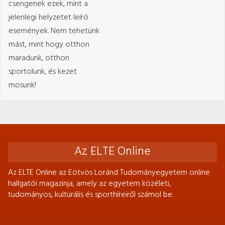
csengenek ezek, mint a
jelenlegi helyzetet leíró
események. Nem tehetünk
mást, mint hogy otthon
maradunk, otthon
sportolunk, és kezet
mosunk!
Az ELTE Online
Az ELTE Online az Eötvös Loránd Tudományegyetem online
hallgatói magazinja, amely az egyetem közéleti,
tudományos, kulturális és sporthíreiről számol be.