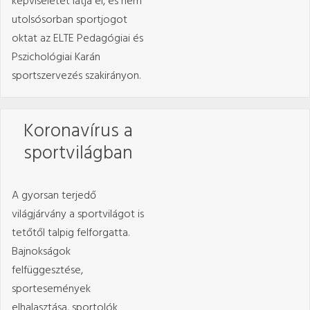
képviseletét látja el, és nem
utolsósorban sportjogot
oktat az ELTE Pedagógiai és
Pszichológiai Karán
sportszervezés szakirányon.
Koronavírus a
sportvilágban
A gyorsan terjedő
világjárvány a sportvilágot is
tetőtől talpig felforgatta.
Bajnokságok
felfüggesztése,
sportesemények
elhalasztása, sportolók