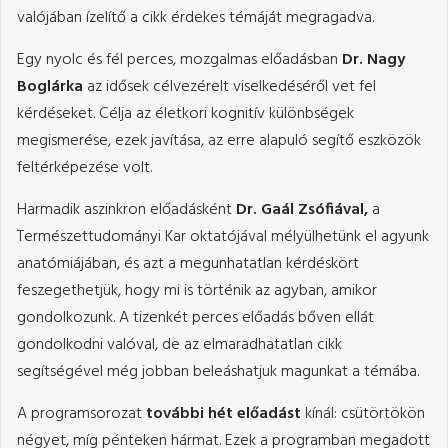
valójában ízelítő a cikk érdekes témáját megragadva.
Egy nyolc és fél perces, mozgalmas előadásban
Dr. Nagy
Boglárka
az idősek célvezérelt viselkedéséről vet fel
kérdéseket. Célja az életkori kognitív különbségek
megismerése, ezek javítása, az erre alapuló segítő eszközök
feltérképezése volt.
Harmadik aszinkron előadásként
Dr. Gaál Zsófiával,
a
Természettudományi Kar oktatójával mélyülhetünk el agyunk
anatómiájában, és azt a megunhatatlan kérdéskört
feszegethetjük, hogy mi is történik az agyban, amikor
gondolkozunk. A tizenkét perces előadás bőven ellát
gondolkodni valóval, de az elmaradhatatlan cikk
segítségével még jobban beleáshatjuk magunkat a témába.
A programsorozat
további hét előadást
kínál: csütörtökön
négyet, míg pénteken hármat. Ezek a programban megadott