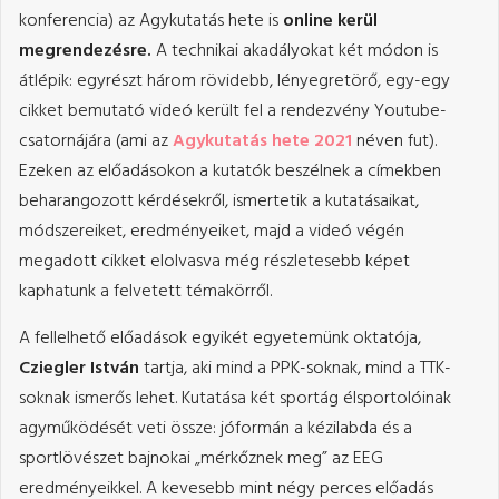
konferencia) az Agykutatás hete is
online kerül
megrendezésre.
A technikai akadályokat két módon is
átlépik: egyrészt három rövidebb, lényegretörő, egy-egy
cikket bemutató videó került fel a rendezvény Youtube-
csatornájára (ami az
Agykutatás hete 2021
néven fut).
Ezeken az előadásokon a kutatók beszélnek a címekben
beharangozott kérdésekről, ismertetik a kutatásaikat,
módszereiket, eredményeiket, majd a videó végén
megadott cikket elolvasva még részletesebb képet
kaphatunk a felvetett témakörről.
A fellelhető előadások egyikét egyetemünk oktatója,
Cziegler István
tartja, aki mind a PPK-soknak, mind a TTK-
soknak ismerős lehet. Kutatása két sportág élsportolóinak
agyműködését veti össze: jóformán a kézilabda és a
sportlövészet bajnokai „mérkőznek meg” az EEG
eredményeikkel. A kevesebb mint négy perces előadás