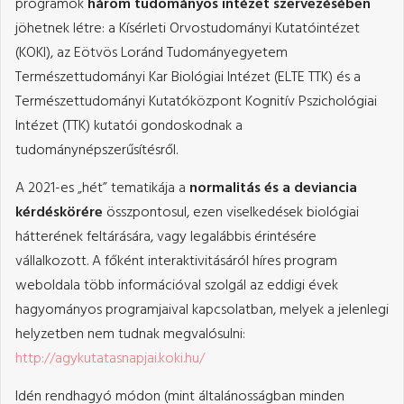
programok
három tudományos intézet szervezésében
jöhetnek létre: a Kísérleti Orvostudományi Kutatóintézet
(KOKI), az Eötvös Loránd Tudományegyetem
Természettudományi Kar Biológiai Intézet (ELTE TTK) és a
Természettudományi Kutatóközpont Kognitív Pszichológiai
Intézet (TTK) kutatói gondoskodnak a
tudománynépszerűsítésről.
A 2021-es „hét” tematikája a
normalitás és a deviancia
kérdéskörére
összpontosul, ezen viselkedések biológiai
hátterének feltárására, vagy legalábbis érintésére
vállalkozott. A főként interaktivitásáról híres program
weboldala több információval szolgál az eddigi évek
hagyományos programjaival kapcsolatban, melyek a jelenlegi
helyzetben nem tudnak megvalósulni:
http://agykutatasnapjai.koki.hu/
Idén rendhagyó módon (mint általánosságban minden