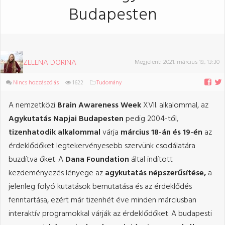
Budapesten
ZELENA DORINA
Megjelent:
2021. március 19., 13:30
Nincs hozzászólás
1622
Tudomány
A nemzetközi
Brain Awareness Week
XVII. alkalommal, az
Agykutatás Napjai Budapesten
pedig 2004-től,
tizenhatodik alkalommal
várja
március 18-án és 19-én
az
érdeklődőket legtekervényesebb szervünk csodálatára
buzdítva őket. A
Dana Foundation
által indított
kezdeményezés lényege az
agykutatás népszerűsítése,
a
jelenleg folyó kutatások bemutatása és az érdeklődés
fenntartása, ezért már tizenhét éve minden márciusban
interaktív programokkal várják az érdeklődőket. A budapesti