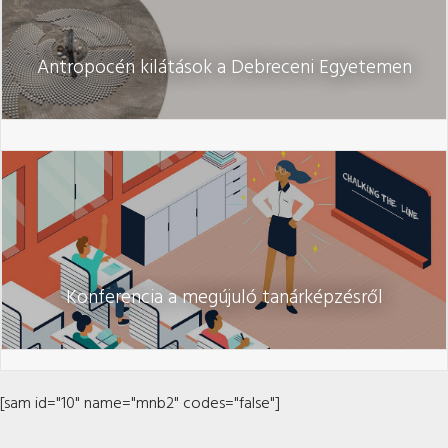
Antropocén kilátások a Debreceni Egyetemen
Konferencia a megújuló tanárképzésről
[sam id="10" name="mnb2" codes="false"]