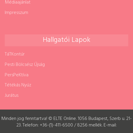
Médiaajánlat
Impresszum
Hallgatói Lapok
TáTKontúr
Pesti Bölcsész Újság
PersPeKtíva
Tétékás Nyúz
Jurátus
Minden jog fenntartva! © ELTE Online. 1056 Budapest, Szerb u. 21-
23. Telefon: +36-(1)-411-6500 / 8256 mellék. E-mail: