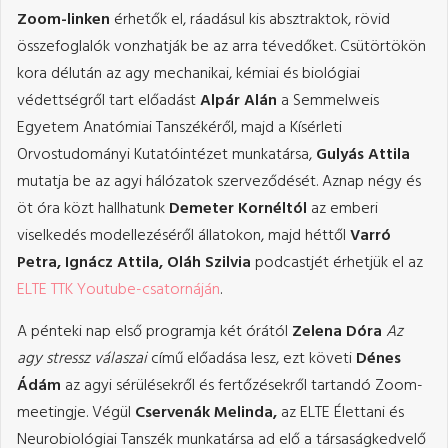
Zoom-linken
érhetők el, ráadásul kis absztraktok, rövid
összefoglalók vonzhatják be az arra tévedőket. Csütörtökön
kora délután az agy mechanikai, kémiai és biológiai
védettségről tart előadást
Alpár Alán
a Semmelweis
Egyetem Anatómiai Tanszékéről, majd a Kísérleti
Orvostudományi Kutatóintézet munkatársa,
Gulyás Attila
mutatja be az agyi hálózatok szerveződését. Aznap négy és
öt óra közt hallhatunk
Demeter Kornéltól
az emberi
viselkedés modellezéséről állatokon, majd héttől
Varró
Petra, Ignácz Attila, Oláh Szilvia
podcastjét érhetjük el az
ELTE TTK Youtube-csatornáján
.
A pénteki nap első programja két órától
Zelena Dóra
Az
agy stressz válaszai
című előadása lesz, ezt követi
Dénes
Ádám
az agyi sérülésekről és fertőzésekről tartandó Zoom-
meetingje. Végül
Cservenák Melinda,
az ELTE Élettani és
Neurobiológiai Tanszék munkatársa ad elő a társaságkedvelő