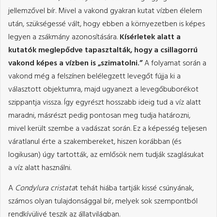
jellemzővel bír. Mivel a vakond gyakran kutat vízben élelem
után, szükségessé vált, hogy ebben a környezetben is képes
legyen a zsákmány azonosítására.
Kísérletek alatt a
kutatók meglepődve tapasztalták, hogy a csillagorrú
vakond képes a vízben is „szimatolni.”
A folyamat során a
vakond még a felszínen belélegzett levegőt fújja ki a
választott objektumra, majd ugyanezt a levegőbuborékot
szippantja vissza. Így egyrészt hosszabb ideig tud a víz alatt
maradni, másrészt pedig pontosan meg tudja határozni,
mivel került szembe a vadászat során. Ez a képesség teljesen
váratlanul érte a szakembereket, hiszen korábban (és
logikusan) úgy tartották, az emlősök nem tudják szaglásukat
a víz alatt használni.
A
Condylura cristata
t tehát hiába tartják kissé csúnyának,
számos olyan tulajdonsággal bír, melyek sok szempontból
rendkívülivé teszik az állatvilágban.