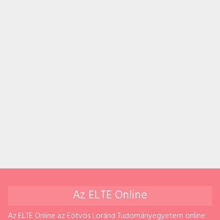
Az ELTE Online
Az ELTE Online az Eötvös Loránd Tudományegyetem online