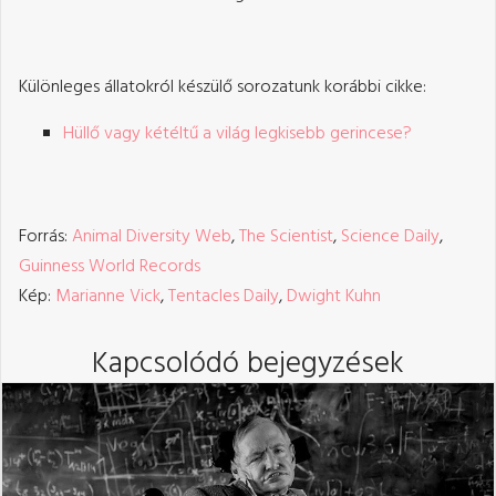
Különleges állatokról készülő sorozatunk korábbi cikke:
Hüllő vagy kétéltű a világ legkisebb gerincese?
Forrás:
Animal Diversity Web
,
The Scientist
,
Science Daily
,
Guinness World Records
Kép:
Marianne Vick
,
Tentacles Daily
,
Dwight Kuhn
Kapcsolódó bejegyzések