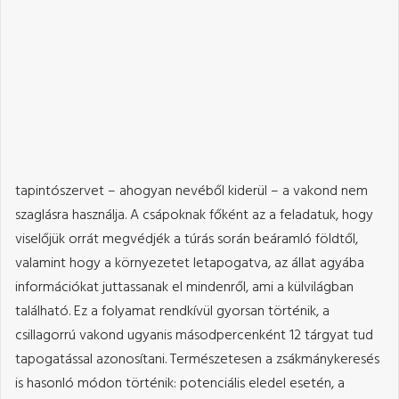
tapintószervet – ahogyan nevéből kiderül – a vakond nem
szaglásra használja. A csápoknak főként az a feladatuk, hogy
viselőjük orrát megvédjék a túrás során beáramló földtől,
valamint hogy a környezetet letapogatva, az állat agyába
információkat juttassanak el mindenről, ami a külvilágban
található. Ez a folyamat rendkívül gyorsan történik, a
csillagorrú vakond ugyanis másodpercenként 12 tárgyat tud
tapogatással azonosítani. Természetesen a zsákmánykeresés
is hasonló módon történik: potenciális eledel esetén, a