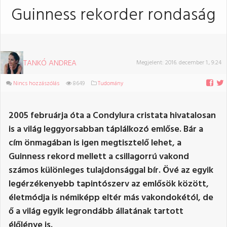
Guinness rekorder rondaság
TANKÓ ANDREA
Megjelent:
2016. december 1., 9:24
Nincs hozzászólás
8649
Tudomány
2005 februárja óta a Condylura cristata hivatalosan
is a világ leggyorsabban táplálkozó emlőse. Bár a
cím önmagában is igen megtisztelő lehet, a
Guinness rekord mellett a csillagorrú vakond
számos különleges tulajdonsággal bír. Övé az egyik
legérzékenyebb tapintószerv az emlősök között,
életmódja is némiképp eltér más vakondokétól, de
ő a világ egyik legrondább állatának tartott
élőlénye is.