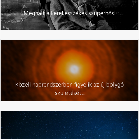
Meghalt a kerekesszékes szuperhős!
Közeli naprendszerben figyelik az új bolygó
születését...