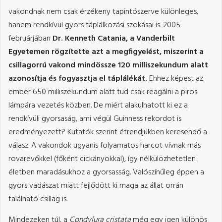
vakondnak nem csak érzékeny tapintószerve különleges,
hanem rendkívül gyors táplálkozási szokásai is. 2005
februárjában
Dr. Kenneth Catania, a Vanderbilt
Egyetemen rögzítette azt a megfigyelést, miszerint a
csillagorrú vakond mindössze 120 milliszekundum alatt
azonosítja és fogyasztja el táplálékát.
Ehhez képest az
ember 650 milliszekundum alatt tud csak reagálni a piros
lámpára vezetés közben. De miért alakulhatott ki ez a
rendkívüli gyorsaság, ami végül Guinness rekordot is
eredményezett? Kutatók szerint étrendjükben keresendő a
válasz. A vakondok ugyanis folyamatos harcot vívnak más
rovarevőkkel (főként cickányokkal), így nélkülözhetetlen
életben maradásukhoz a gyorsasság. Valószínűleg éppen a
gyors vadászat miatt fejlődött ki maga az állat orrán
található csillag is.
Mindezeken túl, a
Condylura cristata
még egy igen különös