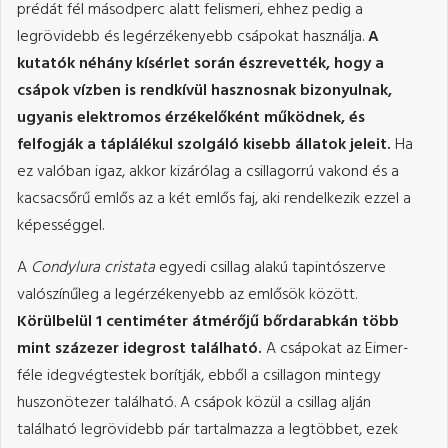
prédát fél másodperc alatt felismeri, ehhez pedig a
legrövidebb és legérzékenyebb csápokat használja.
A
kutatók néhány kísérlet során észrevették, hogy a
csápok vízben is rendkívül hasznosnak bizonyulnak,
ugyanis elektromos érzékelőként működnek, és
felfogják a táplálékul szolgáló kisebb állatok jeleit.
Ha
ez valóban igaz, akkor kizárólag a csillagorrú vakond és a
kacsacsőrű emlős az a két emlős faj, aki rendelkezik ezzel a
képességgel.
A
Condylura cristata
egyedi csillag alakú tapintószerve
valószínűleg a legérzékenyebb az emlősök között.
Körülbelül 1 centiméter átmérőjű bőrdarabkán több
mint százezer idegrost található.
A csápokat az Eimer-
féle idegvégtestek borítják, ebből a csillagon mintegy
huszonötezer található. A csápok közül a csillag alján
található legrövidebb pár tartalmazza a legtöbbet, ezek