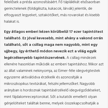
felelősek a préda azonosításáért. Fő táplálékát elsősaorban
gerinctelenek (földigiliszta, kukacok, lárvák) jelentik, de
elfogyaszt legyeket, szitakötőket, más rovarokat és kisebb
halakat is.
Egy átlagos emberi kézen körülbelül 17 ezer tapintótest
található. Ez jóval kevesebb, mint ahány a vakond orrán
található, sőt a csillag maga nem nagyobb, mint egy
ujjbegy, így érthető módon nevezik ezt a világ egyik
legérzékenyebb tapintószervének.
A csillag mindezek
ellenére hasonlóan működik az emberi tapintáshoz. Mikor azt
az állat valaminek nekinyomja, az Eimer-féle idegvégtestek
egyszerre aktiválódva érzékelik és azonosítják a
mikroszkopikus textúrákat, felszíni jellemzőket. Nagyobb
arányban is hordoznak tapintásérzékelő idegvégződéseket,
mint fájdalomreceptorokat. Sőt a kutatók emellett olyan
génjelölteket találtak benne, melyek összekapcsolhatják a