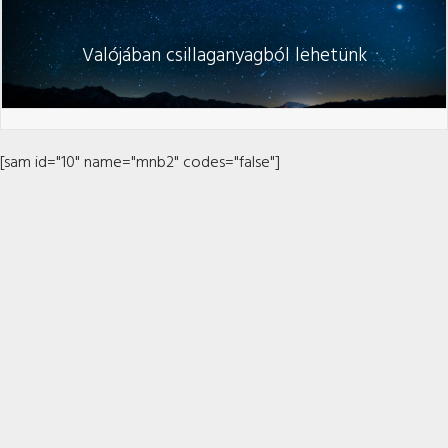
Valójában csillaganyagból lehetünk
[sam id="10" name="mnb2" codes="false"]