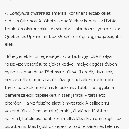
A
Condylura cristata
az amerikai kontinens észak-keleti
oldalán őshonos. A többi vakondféléhez képest az Újvilág
területén olykor sokkal északabbra kalandozik, ilyenkor akár
Québec és Új-Fundland, az 55. szélsességi fog, magasságát is
eléri.
Élőhelyének különlegességét az adja, hogy főként olyan
rossz vízelvezetésű talajokat kedvel, melyek egész évben
nyirkosak maradnak. Többnyire tűlevelű erdők, tisztások,
nedves rétek, mocsaras és tőzeges helyeken, de kisebb
tavak, patakok mentén is felbukkan. Utóbbiakba gyakran
bemerészkedik táplálékért, hiszen járatai – társaiétól
eltérően – a víz felszíne alatt is nyitottak. A csillagorrú
vakond félvizi (semiaquatic) emlős, általában fúráshoz
használt, hatalmas, lapátszerű mellső lábai kiválóan segítik az
úszásban is. Más fajokhoz képest a föld felszínén és télen is