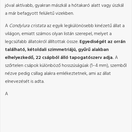
jóval aktívabb, gyakran mászkál a hótakaró alatt vagy úszkál
a már befagyott felületű vizekben.
A
Condylura cristata
az egyik legkülönösebb kinézetű állat a
világon, emiatt számos olyan listán szerepel, melyet a
legcsúfabb állatokról állítottak össze.
Egyediségét az orrán
található, kétoldali szimmetriájú, gyűrű alakban
elhelyezkedő, 22 csápból álló tapogatószerv adja.
A
szőrtelen csápok különböző hosszúságúak (1–4 mm), szemből
nézve pedig csillag alakra emlékeztetnek, ami az állat
elnevezését is adta.
A