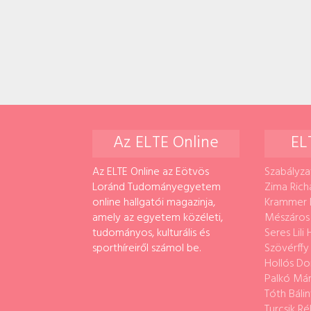
Az ELTE Online
EL
Az ELTE Online az Eötvös
Szabályza
Loránd Tudományegyetem
Zima Rich
online hallgatói magazinja,
Krammer 
amely az egyetem közéleti,
Mészáros
tudományos, kulturális és
Seres Lili
sporthíreiről számol be.
Szövérffy
Hollós Do
Palkó Már
Tóth Bálin
Turcsik Ré