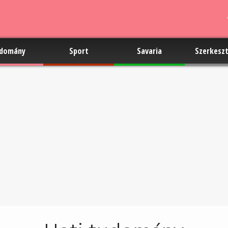
domány
Sport
Savaria
Szerkesz