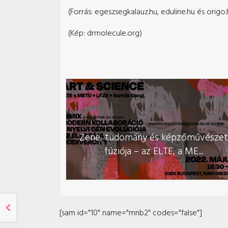
(Forrás: egeszsegkalauz.hu, eduline.hu és origo.
(Kép:
drmolecule.org
)
Zene, tudomány és képzőművésze
fúziója – az ELTE, a ME...
[sam id="10" name="mnb2" codes="false"]