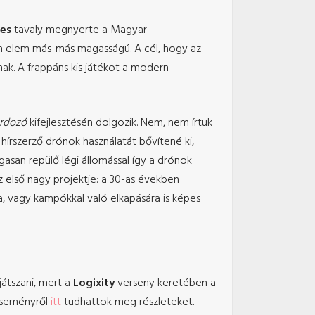
ces
tavaly megnyerte a Magyar
den elem más-más magasságú. A cél, hogy az
k. A frappáns kis játékot a modern
ordozó
kifejlesztésén dolgozik. Nem, nem írtuk
hírszerző drónok használatát bővítené ki,
agasan repülő légi állomással így a drónok
az első nagy projektje: a 30-as években
a, vagy kampókkal való elkapására is képes
játszani, mert a
Logixity
verseny keretében a
 eseményről
itt
tudhattok meg részleteket.