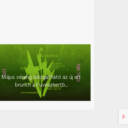
Május végéig látogatható az új art
brunch a Füvészkertb...