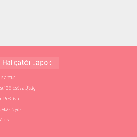
Hallgatói Lapok
TKontúr
sti Bölcsész Újság
rsPeKtíva
tékás Nyúz
rátus