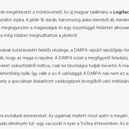
nik megérkezett a trónkövetelő. Az új magyar találmány a
Logifa
ghódító útjára. A játék 16 darab, háromszög alakú elemből áll, min
 megegyezzen a magasságuk és egy összefüggő felületet alkossana
va még többet megtudhattok a játékról.
mának kutatásokért felelős részlege, a DARPA
repülő repülőgép-h
k, hogy az maga is repülne. A DARPA ezzel a megfigyelő feladatú, 
űveket szárazföldről indítva, csak kis távolságra tudják bevetni. A m
 lehetőség nyílik. Így válik a sci-fi valósággá. A DARPA-nak nem ez 
ely a speciálisan átalakított vadászgépek levegőből való indításár
 invitálunk benneteket. Az izgalmak mellett most azért is megéri 
dulás élményén túl- egy vacsorát is nyer a Trófea étteremben. Az