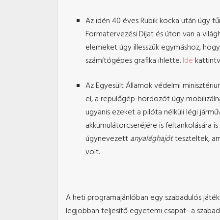
Az idén 40 éves Rubik kocka után úgy tű
Formatervezési Díjat és úton van a vilá
elemeket úgy illesszük egymáshoz, hogy
számítógépes grafika ihlette.
Ide
kattint
Az Egyesült Államok védelmi minisztériu
el, a repülőgép-hordozót úgy mobilizálná
ugyanis ezeket a pilóta nélküli légi járm
akkumulátorcseréjére is feltankolására is
úgynevezett
anyaléghajót
teszteltek, am
volt.
A heti programajánlóban egy szabadulós játékra
legjobban teljesítő egyetemi csapat- a szaba