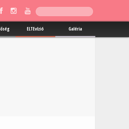
tőség
ELTEvízió
Galéria