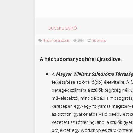
BUCSKU ENIKŐ
Nincs hozzászólás
2034
Tudomány
A hét tudományos hírei újratöltve.
A
Magyar Williams Szindróma Társaság
felkészítése az önálló(bb) életvitelre.
betegek számára a szülők segítség nélkül
műveletektől, mint például a mosogatás
keretében egy-egy folyamat megszervezé
az otthoni gyakorlatba való beépülést segí
vezetett szülőtréning, ahol a szülők gye
projektet egy workshop és zárókonferenc