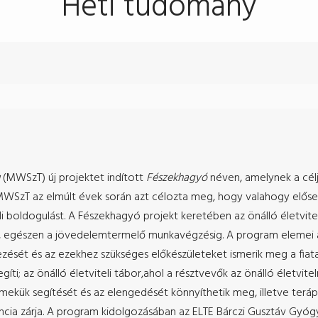
Heti tudomány
(MWSzT) új projektet indított
Fészekhagyó
néven, amelynek a cél
 A MWSzT az elmúlt évek során azt célozta meg, hogy valahogy elős
i boldogulást. A Fészekhagyó projekt keretében az önálló életvitel
, egészen a jövedelemtermelő munkavégzésig. A program elemei az 
sét és az ezekhez szükséges előkészületeket ismerik meg a fiatal
ti; az önálló életviteli tábor,ahol a résztvevők az önálló életvitelr
rmekük segítését és az elengedését könnyíthetik meg, illetve terápi
ia zárja. A program kidolgozásában az ELTE Bárczi Gusztáv Gyógyp