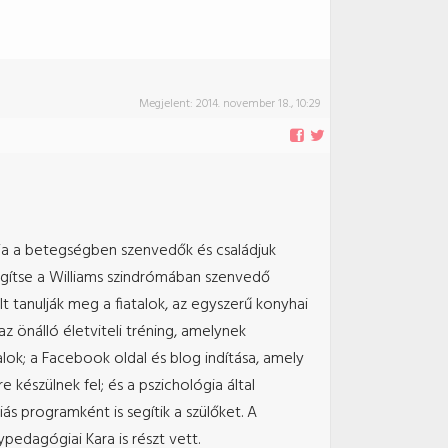
Megjelent:
2014. november 18., 10:29
ja a betegségben szenvedők és családjuk
egítse a Williams szindrómában szenvedő
t tanulják meg a fiatalok, az egyszerű konyhai
önálló életviteli tréning, amelynek
ok; a Facebook oldal és blog indítása, amely
e készülnek fel; és a pszichológia által
ás programként is segítik a szülőket. A
edagógiai Kara is részt vett.