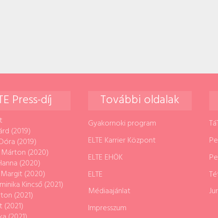
TE Press-díj
További oldalak
t
Gyakornoki program
Tá
árd (2019)
ELTE Karrier Központ
Pe
Dóra (2019)
 Márton (2020)
ELTE EHÖK
Pe
 Hanna (2020)
 Margit (2020)
ELTE
Té
minika Kincső (2021)
Médiaajánlat
Ju
ton (2021)
t (2021)
Impresszum
ka (2021)