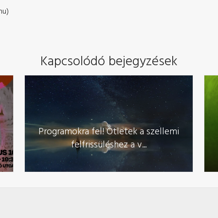
hu)
Kapcsolódó bejegyzések
t
Programokra fel! Ötletek a szellemi
felfrissüléshez a v...