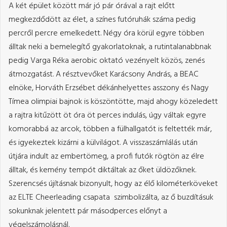
A két épület között már jó pár órával a rajt előtt
megkezdődött az élet, a színes futóruhák száma pedig
percről percre emelkedett. Négy óra körül egyre többen
álltak neki a bemelegítő gyakorlatoknak, a rutintalanabbnak
pedig Varga Réka aerobic oktató vezényelt közös, zenés
átmozgatást. A résztvevőket Karácsony András, a BEAC
elnöke, Horváth Erzsébet dékánhelyettes asszony és Nagy
Tímea olimpiai bajnok is köszöntötte, majd ahogy közeledett
a rajtra kitűzött öt óra öt perces indulás, úgy váltak egyre
komorabbá az arcok, többen a fülhallgatót is feltették már,
és igyekeztek kizárni a külvilágot. A visszaszámlálás után
útjára indult az embertömeg, a profi futók rögtön az élre
álltak, és kemény tempót diktáltak az őket üldözőknek.
Szerencsés újításnak bizonyult, hogy az élő kilométerköveket
az ELTE Cheerleading csapata szimbolizálta, az ő buzdításuk
sokunknak jelentett pár másodperces előnyt a
végelszámolásnál.