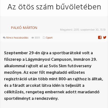
Az ötös szám bűvöletében
PALKÓ MÁRTON
Megjelent:
2015. szeptember 30., 15:19
Nincs hozzászólás
3889
Sport
Szeptember 29-én újra a sportbarátoké volt a
főszerep a Lágymányosi Campuson, immáron 29.
alkalommal rajtolt el az 5vös 5km futóverseny
mezőnye. Az ezer főt meghaladó előzetes
regisztráció után több mint 800-an rajthoz is álltak,
és a fáradt arcokat látva idén is teljesült a
célkitűzés, rengeteg embernek adott maradandó
sportélményt a rendezvény.