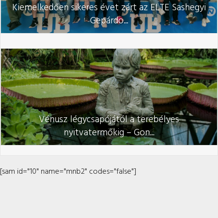
Kiemelkedően sikeres évet zárt az ELTE Sashegyi
Gepárdo...
Vénusz légycsapójától a terebélyes
nyitvatermőkig – Gon...
[sam id="10" name="mnb2" codes="false"]