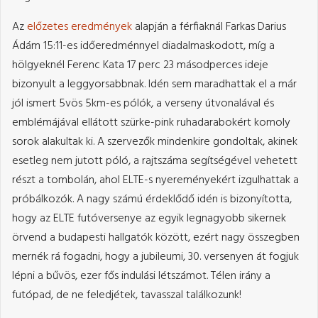
Az
előzetes eredmények
alapján a férfiaknál Farkas Darius
Ádám 15:11-es időeredménnyel diadalmaskodott, míg a
hölgyeknél Ferenc Kata 17 perc 23 másodperces ideje
bizonyult a leggyorsabbnak. Idén sem maradhattak el a már
jól ismert 5vös 5km-es pólók, a verseny útvonalával és
emblémájával ellátott szürke-pink ruhadarabokért komoly
sorok alakultak ki. A szervezők mindenkire gondoltak, akinek
esetleg nem jutott póló, a rajtszáma segítségével vehetett
részt a tombolán, ahol ELTE-s nyereményekért izgulhattak a
próbálkozók. A nagy számú érdeklődő idén is bizonyította,
hogy az ELTE futóversenye az egyik legnagyobb sikernek
örvend a budapesti hallgatók között, ezért nagy összegben
mernék rá fogadni, hogy a jubileumi, 30. versenyen át fogjuk
lépni a bűvös, ezer fős indulási létszámot. Télen irány a
futópad, de ne feledjétek, tavasszal találkozunk!