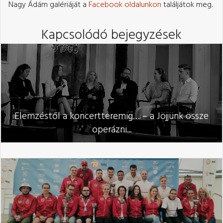
Nagy Ádám galériáját a
Facebook oldalunkon
találjátok meg.
Kapcsolódó bejegyzések
Elemzéstől a koncertteremig… – a Jöjjünk össze
operázni...