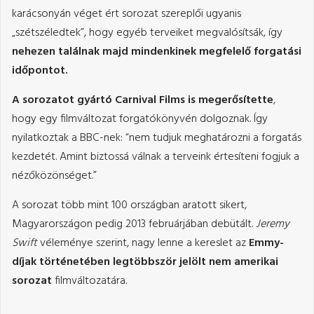
karácsonyán véget ért sorozat szereplői ugyanis
„szétszéledtek”, hogy egyéb terveiket megvalósítsák, így
nehezen találnak majd mindenkinek megfelelő forgatási
időpontot.
A sorozatot gyártó Carnival Films is megerősítette
,
hogy egy filmváltozat forgatókönyvén dolgoznak. Így
nyilatkoztak a BBC-nek: “nem tudjuk meghatározni a forgatás
kezdetét. Amint biztossá válnak a terveink értesíteni fogjuk a
nézőközönséget.”
A sorozat több mint 100 országban aratott sikert,
Magyarországon pedig 2013 februárjában debütált.
Jeremy
Swift
véleménye szerint, nagy lenne a kereslet az
Emmy-
díjak történetében legtöbbször jelölt nem amerikai
sorozat
filmváltozatára.