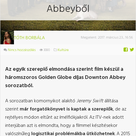
Abbeyből
TÓTH BORBÁLA
Megjelent:
2017. március 23., 16:56
Nincs hozzászólás
3080
Kultúra
Az egyik szereplő elmondása szerint film készül a
háromszoros Golden Globe díjas Downton Abbey
sorozatból.
A sorozatban komornyikot alakító
Jeremy Swift
állítása
szerint
már forgatókönyvet is kaptak a szereplők
, de az
rejtélyes módon eltűnt az ímélfiókjaikról. Az ITV-nek adott
interjúban azt is elmondta, hogy a filmmel készítésekor
valószínűleg
logisztikai problémákba ütközhetnek
. A 2015