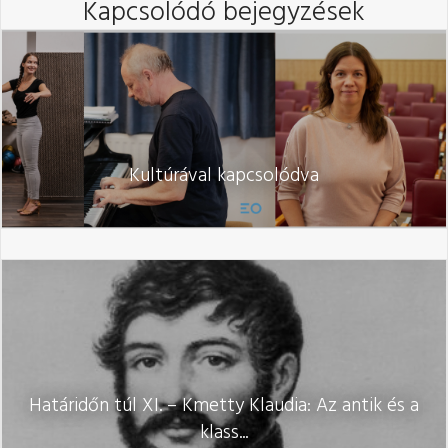
Kapcsolódó bejegyzések
Kultúrával kapcsolódva
Határidőn túl XI. – Kmetty Klaudia: Az antik és a
klass...