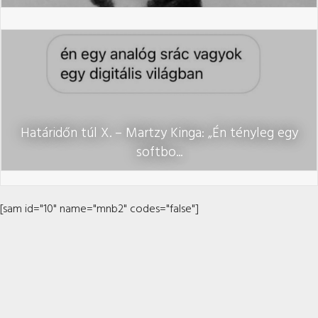
Határidőn túl X. – Martzy Kinga: „Én tényleg egy
softbo...
[sam id="10" name="mnb2" codes="false"]