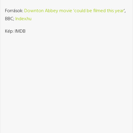
Források:
Downton Abbey movie ‘could be filmed this year
‘,
BBC;
Index.hu
Kép: IMDB