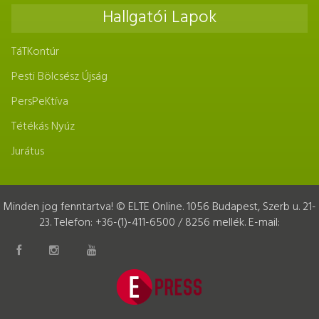
Hallgatói Lapok
TáTKontúr
Pesti Bölcsész Újság
PersPeKtíva
Tétékás Nyúz
Jurátus
Minden jog fenntartva! © ELTE Online. 1056 Budapest, Szerb u. 21-
23. Telefon: +36-(1)-411-6500 / 8256 mellék. E-mail: