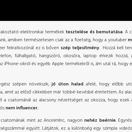
órakoztató-elektronikai termékek
tesztelése és bemutatása
. A 
lunk, amiben természetesen csak az a fizetség, hogy a youtuber
m
er feliratkozónál ez is bőven
szép teljesítmény
. Hozzá kell te
telefon, fülhallgató, hangszóró, okosóra, laptop érkezik hozzá
 az iPhone-okról és egyéb Apple termékekről is, ám utal rá, hogy 
gész szépen növekszik,
jó úton halad
afelé, hogy előbb utó
léma, amit az előző cikkekben már többé-kevésbé érintettem. Az a
l a csatornánál az alacsony nézettséget az okozza, hogy ezek a 
eós
nem influencer.
n csatornának mint az AnonimInc, nagyon
nehéz beérnie
. Egyré
tségszámmal együtt. Látjátok, ez a különbség egy szimpla videó