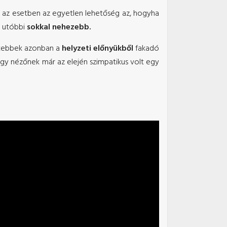
n az esetben az egyetlen lehetőség az, hogyha
z utóbbi
sokkal nehezebb.
ttebbek azonban a
helyzeti előnyükből
fakadó
gy nézőnek már az elején szimpatikus volt egy