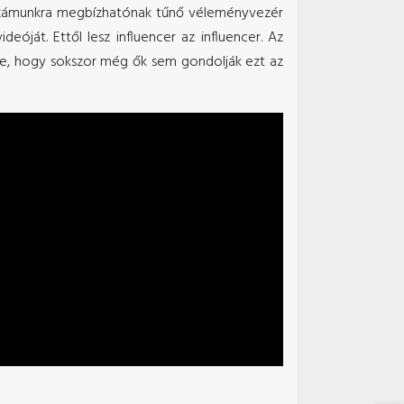
 számunkra megbízhatónak tűnő véleményvezér
deóját. Ettől lesz influencer az influencer. Az
intve, hogy sokszor még ők sem gondolják ezt az