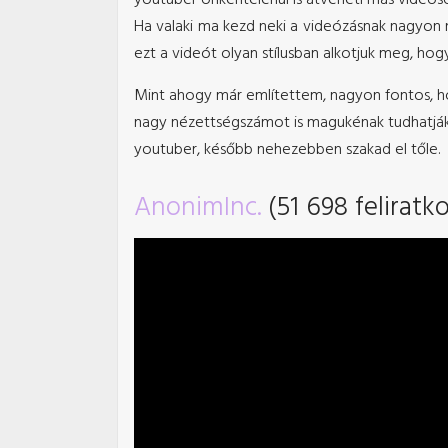
Ha valaki ma kezd neki a videózásnak nagyon 
ezt a videót olyan stílusban alkotjuk meg, hog
Mint ahogy már említettem, nagyon fontos, 
nagy nézettségszámot is magukénak tudhatják,
youtuber, később nehezebben szakad el tőle.
AnonimInc.
(51 698 feliratk