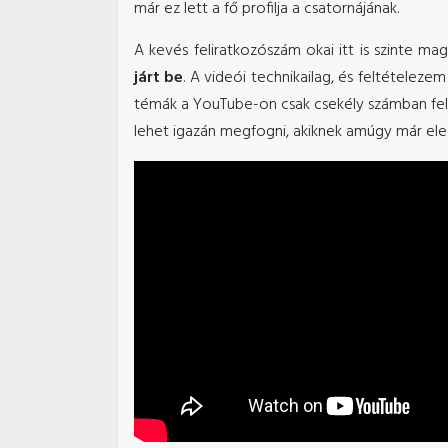
már ez lett a fő profilja a csatornájának.
A kevés feliratkozószám okai itt is szinte ma
járt be
. A videói technikailag, és feltételeze
témák a YouTube-on csak csekély számban fell
lehet igazán megfogni, akiknek amúgy már ele