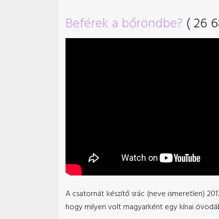
Beférek a bőröndbe?
( 26 6
A csatornát készítő srác (neve ismeretlen) 201
hogy milyen volt magyarként egy kínai óvodáb