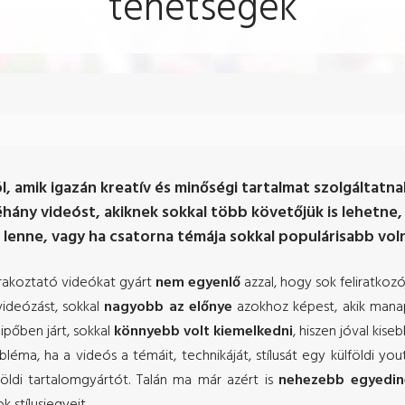
tehetségek
, amik igazán kreatív és minőségi tartalmat szolgáltatnak
ány videóst, akiknek sokkal több követőjük is lehetne,
 lenne, vagy ha csatorna témája sokkal populárisabb vol
órakoztató videókat gyárt
nem egyenlő
azzal, hogy sok feliratkoz
videózást, sokkal
nagyobb az előnye
azokhoz képest, akik manap
ipőben járt, sokkal
könnyebb volt kiemelkedni
, hiszen jóval kise
éma, ha a videós a témáit, technikáját, stílusát egy külföldi yout
öldi tartalomgyártót. Talán ma már azért is
nehezebb egyedin
 stílusjegyeit.