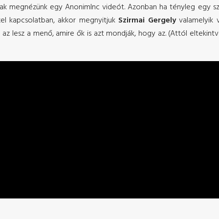
csak megnézünk egy AnonimInc videót. Azonban ha tényleg egy
zel kapcsolatban, akkor megnyitjuk
Szirmai Gergely
valamelyik vi
sal az lesz a menő, amire ők is azt mondják, hogy az. (Attól eltek