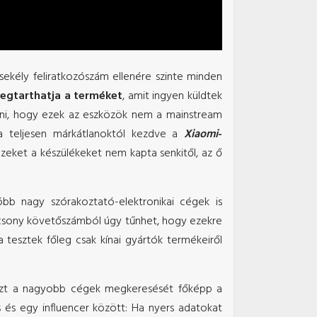
csekély feliratkozószám ellenére szinte minden
egtarthatja a terméket
, amit ingyen küldtek
nni, hogy ezek az eszközök nem a mainstream
, a teljesen márkátlanoktól kezdve a
Xiaomi
-
ezeket a készülékeket nem kapta senkitől, az ő
bb nagy szórakoztató-elektronikai cégek is
lacsony követőszámból úgy tűnhet, hogy ezekre
tesztek főleg csak kínai gyártók termékeiről
szt a nagyobb cégek megkeresését főképp a
s és egy influencer között: Ha nyers adatokat