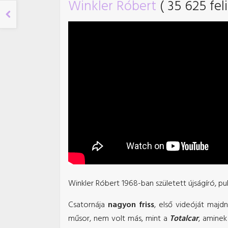
Winkler Róbert
( 35 625 fel
Winkler Róbert 1968-ban született újságíró, pu
Csatornája
nagyon friss
, első videóját majd
műsor, nem volt más, mint a
Totalcar
, amine