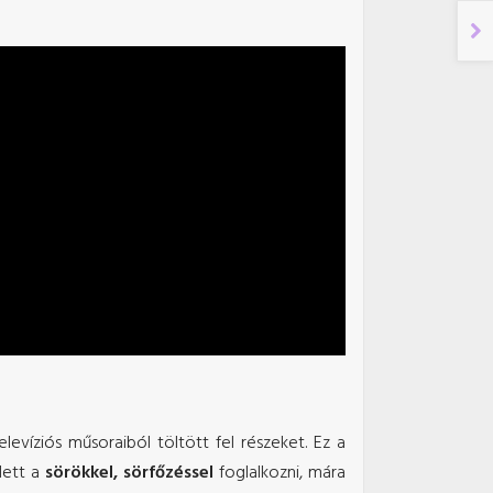
levíziós műsoraiból töltött fel részeket. Ez a
dett a
sörökkel, sörfőzéssel
foglalkozni, mára