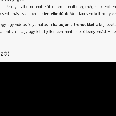
nehéz olyat alkotni, amit előtte nem csinált meg még senki. Ebbe
y senki más, ezzel pedig
kiemelkedünk
. Mondani sem kell, hogy e
hogy egy videós folyamatosan
haladjon a trendekkel
, a legnéze
 amit valahogy úgy lehet jellemezni mint az első benyomást. Ha e
ozó)