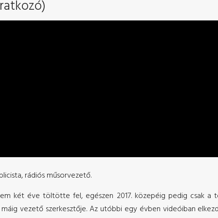
iratkozó)
blicista, rádiós műsorvezető.
nem két éve töltötte fel, egészen 2017. közepéig pedig csak a te
k máig vezető szerkesztője. Az utóbbi egy évben videóiban elkez