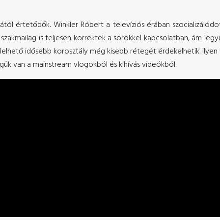
gától értetődők. Winkler Róbert a televíziós érában szocializáló
m szakmailag is teljesen korrektek a sörökkel kapcsolatban, ám legy
elhető idősebb korosztály még kisebb rétegét érdekelhetik. Ilyen 
gük van a mainstream vlogokból és kihívás videókból.