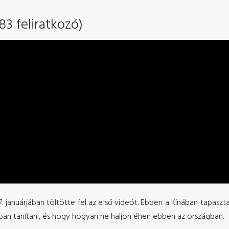
83 feliratkozó)
7. januárjában töltötte fel az első videót. Ebben a Kínában tapaszt
an tanítani, és hogy hogyan ne haljon éhen ebben az országban.