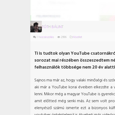
TÓTH BÁLINT
1 hozzászólás
2996
Közélet
Ti is tudtok olyan YouTube csatornákról
sorozat mai részében összeszedtem néh
felhasználók többsége nem 20 év alatti
Sajnos ma már az, hogy valaki minőségi és sz
aki már a YouTube korai éveiben elkezdte a 
lenni. Mikor még a magyar YouTube is gyerekc
amit előtted még senki más. Az sem volt probl
elenyésző számú ismerte ezt a bizonyos külf
youtuber önkéntelenül is átveheti más videósok