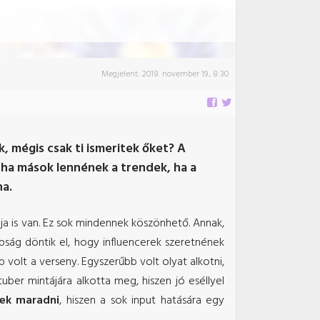
Megjelent:
2018. november 19., 8:30
, mégis csak ti ismeritek őket? A
 ha mások lennének a trendek, ha a
na.
ója is van. Ez sok mindennek köszönhető. Annak,
ság döntik el, hogy influencerek szeretnének
bb volt a verseny. Egyszerűbb volt olyat alkotni,
uber mintájára alkotta meg, hiszen jó eséllyel
ek maradni
, hiszen a sok input hatására egy