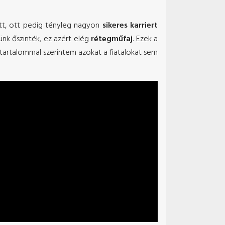
dott, ott pedig tényleg nagyon
sikeres karriert
ünk őszinték, ez azért elég
rétegműfaj
. Ezek a
tartalommal szerintem azokat a fiatalokat sem