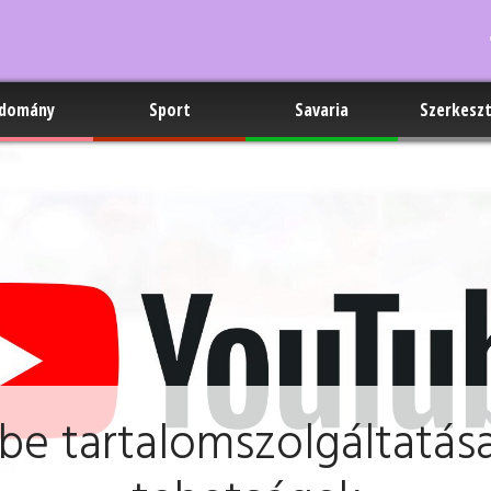
domány
Sport
Savaria
Szerkesz
 tartalomszolgáltatása –