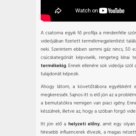
A csatorna egyik fő profilja a mindenféle sz
videójában fizetett termékmegjelenítést talá
neki. Szerintem ebben semmi gáz nincs, 50 ez
csúcskategóriát képviselik, rengeteg kínai 
termékekig
. Ennek ellenére sok videója szól
tulajdonát képezik.
Ahogy látom, a követőtábora egyébként e
megkeressék. Sajnos itt is elő jön az a prob
a bemutatókra nemigen van piaci igény. Enné
készülnek, illetve az, hogy a szóban forgó vid
Itt jön elő a
helyzeti előny
, amit egy olya
híresebb influencerek élvezik, a magas nézet