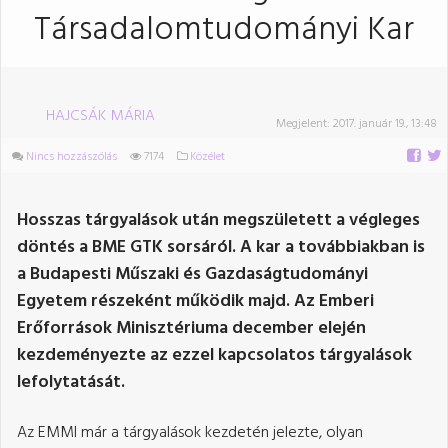
Társadalomtudományi Kar
HAJCSÁK MÁRIA
Megjelent:
2017. január 19., 13:48
Nincs hozzászólás
7174
Közélet
Hosszas tárgyalások után megszületett a végleges
döntés a BME GTK sorsáról. A kar a továbbiakban is
a Budapesti Műszaki és Gazdaságtudományi
Egyetem részeként működik majd. Az Emberi
Erőforrások Minisztériuma december elején
kezdeményezte az ezzel kapcsolatos tárgyalások
lefolytatását.
Az EMMI már a tárgyalások kezdetén jelezte, olyan