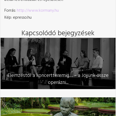
Forrás:
http://www.kormany.hu
Kép: epresso.hu
Kapcsolódó bejegyzések
Elemzéstől a koncertteremig… – a Jöjjünk össze
operázni...