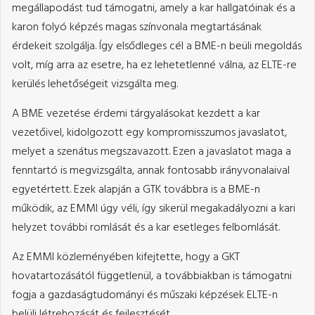
megállapodást tud támogatni, amely a kar hallgatóinak és a
karon folyó képzés magas színvonala megtartásának
érdekeit szolgálja. Így elsődleges cél a BME-n beüli megoldás
volt, míg arra az esetre, ha ez lehetetlenné válna, az ELTE-re
kerülés lehetőségeit vizsgálta meg.
A BME vezetése érdemi tárgyalásokat kezdett a kar
vezetőivel, kidolgozott egy kompromisszumos javaslatot,
melyet a szenátus megszavazott. Ezen a javaslatot maga a
fenntartó is megvizsgálta, annak fontosabb irányvonalaival
egyetértett. Ezek alapján a GTK továbbra is a BME-n
működik, az EMMI úgy véli, így sikerül megakadályozni a kari
helyzet további romlását és a kar esetleges felbomlását.
Az EMMI közleményében kifejtette, hogy a GKT
hovatartozásától függetlenül, a továbbiakban is támogatni
fogja a gazdaságtudományi és műszaki képzések ELTE-n
belüli létrehozását és fejlesztését.