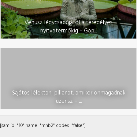
Vénusz légycsapójától a terebélyes
nyitvatermőkig – Gon...
Sajátos lélektani pillanat, amikor önmagadnak
üzensz – ...
[sam id="10" name="mnb2" codes="false"]