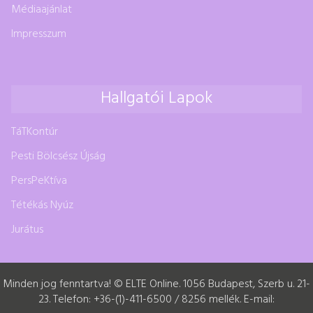
Médiaajánlat
Impresszum
Hallgatói Lapok
TáTKontúr
Pesti Bölcsész Újság
PersPeKtíva
Tétékás Nyúz
Jurátus
Minden jog fenntartva! © ELTE Online. 1056 Budapest, Szerb u. 21-
23. Telefon: +36-(1)-411-6500 / 8256 mellék. E-mail: