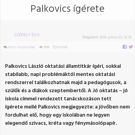
Palkovics ígérete
SZÉKELY ÉVA
Megjelent:
2016. június 23., 12:32
Nincs hozzászólás
3169
Közélet
Palkovics László oktatási államtitkár ígéri, sokkal
stabilabb, napi problémáktól mentes oktatási
rendszerrel találkozhatnak majd a pedagógusok, a
szülők és a diákok szeptembertől. A Jó oktatás – jó
iskola címmel rendezett tanácskozáson tett
ígérete mellé Palkovics megjegyezte: a jövőben nem
fordulhat elő, hogy egy iskolában ne legyen
elegendő szivacs, kréta vagy fénymásolópapír.