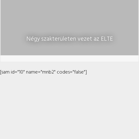
Négy szakterületen vezet az ELTE
[sam id="10" name="mnb2" codes="false"]