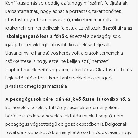
Konfliktusforrás volt eddig az is, hogy mi számít felújításnak,
karbantartásnak, hogy adhat a portásnak, takarítónőnek
utasítást egy intézményvezető, miközben munkáltatói
jogkörrel nem rendelkezik felettük. Ez változik,
ősztől újra az
iskolaigazgató lesz a főnök,
és ezzel a pedagógusok,
igazgatók egyik legfontosabb követelése teljesült.
Ugyanennyire hangsúlyos kérés volt a diákok terheinek a
csökkentése, s hogy ezzel ne kelljen az új nemzeti
alaptanterv elkészítéséig várni, felkérték az Oktatáskutató és
Fejlesztő Intézetet a kerettantervekkel összefüggő
javaslatok megfogalmazására.
A pedagógusok bére idén és jövő ősszel is tovább nő,
a
köznevelési kerekasztal tárgyalásainak eredményeként
bérfejlesztés lesz a nevelési-oktatási munkát segítő, nem
pedagógus végzettségű dolgozók esetében is. Dolgoznak
továbbá a vonatkozó kormányhatározat módosításán, hogy