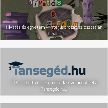
Hivatás és egyetem – interjúsorozat az osztatlan
tanári...
TTK-s oktatók közreműködésével indult el a
Tansegéd.hu...