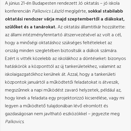
A június 21-én Budapesten rendezett Jó oktatás – jó iskola
konferencián
Palkovics László
megígérte,
sokkal stabilabb
oktatási rendszer várja majd szeptembertől a diákokat,
szülőket és a tanárokat.
Az oktatási államtitkár hozzátette:
az állami intézményfenntartó átszervezésével az volt a cél,
hogy a minőségi oktatáshoz szükséges feltételeket az
ország minden szegletében biztosítsák a diákok számára.
Ezért is vitték közelebb az iskolákhoz a döntéseket: bizonyos
hatáskörök a központtól az új tankerületekhez, valamint az
iskolaigazgatókhoz kerülnek át. Azzal, hogy a tankerületi
központok januártól a működtetői feladatokat is átveszik,
megszűnnek a napi működést zavaró helyzetek, például az,
hogy kinek a feladata egy projektorizzó kicserélése, vagy mi
legyen a működtető tulajdonában lévő elromlott és
gazdaságosan nem javítható eszközökkel – jegyezte meg
Palkovics.