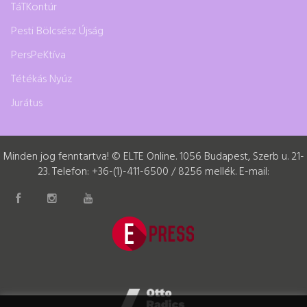
TáTKontúr
Pesti Bölcsész Újság
PersPeKtíva
Tétékás Nyúz
Jurátus
Minden jog fenntartva! © ELTE Online. 1056 Budapest, Szerb u. 21-
23. Telefon: +36-(1)-411-6500 / 8256 mellék. E-mail: