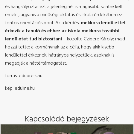
és hangsúlyozta: ezt a jelenleginél is magasabb szintre kell
emelni, ugyanis a minőségi oktatás és iskola érdekében ez
fontos orientációs pont. Az a kérdés,
mekkora lendülettel
érkezik a tanuló és ehhez az iskola mekkora további
lendületet tud biztosítani
– közölte Czibere Károly; majd
hozzá tette: a kormánynak az a célja, hogy akik kisebb
lendülettel érkeznek, hátrányos helyzetűek, azoknak is
megadják a háttértámogatást.
forrás: edupress.hu
kép: eduline.hu
Kapcsolódó bejegyzések