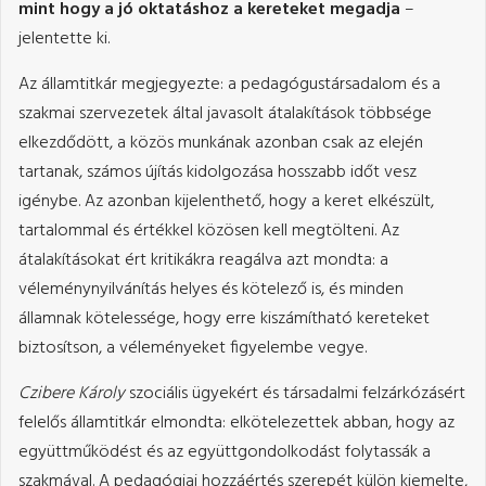
mint hogy a jó oktatáshoz a kereteket megadja
–
jelentette ki.
Az államtitkár megjegyezte: a pedagógustársadalom és a
szakmai szervezetek által javasolt átalakítások többsége
elkezdődött, a közös munkának azonban csak az elején
tartanak, számos újítás kidolgozása hosszabb időt vesz
igénybe. Az azonban kijelenthető, hogy a keret elkészült,
tartalommal és értékkel közösen kell megtölteni. Az
átalakításokat ért kritikákra reagálva azt mondta: a
véleménynyilvánítás helyes és kötelező is, és minden
államnak kötelessége, hogy erre kiszámítható kereteket
biztosítson, a véleményeket figyelembe vegye.
Czibere Károly
szociális ügyekért és társadalmi felzárkózásért
felelős államtitkár elmondta: elkötelezettek abban, hogy az
együttműködést és az együttgondolkodást folytassák a
szakmával. A pedagógiai hozzáértés szerepét külön kiemelte,