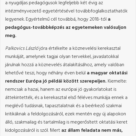
a nyugdíjas pedagógusok legfeljebb két évig az
intézményvezető egyetértésével továbbfoglalkoztathatók
legyenek. Egyértelmű cél továbbá, hogy 2018-tól
a
pedagógus-továbbképzés az egyetemeken valósuljon
meg.
Palkovics László
jóra értékelte a köznevelési kerekasztal
munkáját, amelynek tagjai olyan tervekkel, javaslatokkal
járulnak hozzá a köznevelés átalakításához, amely valóban
lehetővé teszi, hogy néhány éven belül
a magyar oktatási
rendszer Európa jó példái között szerepeljen.
Kiemelte:
nemcsak a hazai, hanem az európai jó gyakorlatokat is
áttekintették, és a kerekasztal első féléves munkája ennek a
meglévő tudásnak, tapasztalatnak és a beérkező szakmai
kritikáknak a feldolgozásáról, ezek mentén egy új alapokon
álló, szakmailag és tartalmilag is megerősített oktatási keret
kidolgozásáról is szól. Mert
az állam feladata nem más,