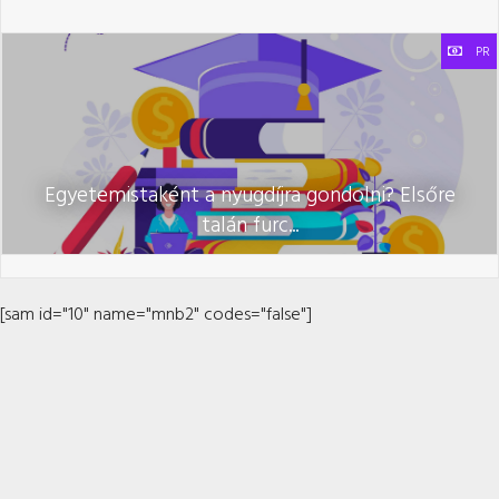
PR
Egyetemistaként a nyugdíjra gondolni? Elsőre
talán furc...
[sam id="10" name="mnb2" codes="false"]