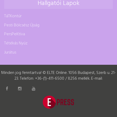
Hallgatói Lapok
TáTKontúr
Pesti Bölcsész Újság
PersPeKtíva
Tétékás Nyúz
Jurátus
Minden jog fenntartva! © ELTE Online. 1056 Budapest, Szerb u. 21-
23. Telefon: +36-(1)-411-6500 / 8256 mellék. E-mail: