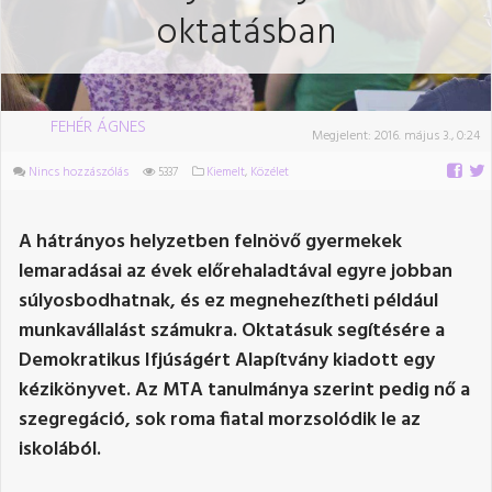
oktatásban
FEHÉR ÁGNES
Megjelent:
2016. május 3., 0:24
Nincs hozzászólás
5337
Kiemelt
,
Közélet
A hátrányos helyzetben felnövő gyermekek
lemaradásai az évek előrehaladtával egyre jobban
súlyosbodhatnak, és ez megnehezítheti például
munkavállalást számukra. Oktatásuk segítésére a
Demokratikus Ifjúságért Alapítvány kiadott egy
kézikönyvet. Az MTA tanulmánya szerint pedig nő a
szegregáció, sok roma fiatal morzsolódik le az
iskolából.