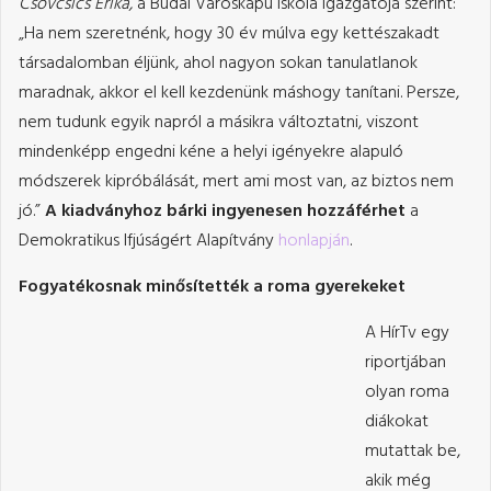
Csovcsics Erika,
a Budai Városkapu Iskola igazgatója szerint:
„Ha nem szeretnénk, hogy 30 év múlva egy kettészakadt
társadalomban éljünk, ahol nagyon sokan tanulatlanok
maradnak, akkor el kell kezdenünk máshogy tanítani. Persze,
nem tudunk egyik napról a másikra változtatni, viszont
mindenképp engedni kéne a helyi igényekre alapuló
módszerek kipróbálását, mert ami most van, az biztos nem
jó.”
A kiadványhoz bárki ingyenesen hozzáférhet
a
Demokratikus Ifjúságért Alapítvány
honlapján
.
Fogyatékosnak minősítették a roma gyerekeket
A HírTv egy
riportjában
olyan roma
diákokat
mutattak be,
akik még