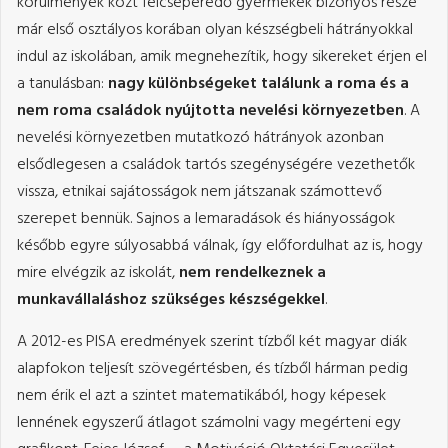
körülmények közt felcseperedő gyermekek bizonyos része
már első osztályos korában olyan készségbeli hátrányokkal
indul az iskolában, amik megnehezítik, hogy sikereket érjen el
a tanulásban:
nagy különbségeket találunk a roma és a
nem roma családok nyújtotta nevelési környezetben
. A
nevelési környezetben mutatkozó hátrányok azonban
elsődlegesen a családok tartós szegénységére vezethetők
vissza, etnikai sajátosságok nem játszanak számottevő
szerepet bennük. Sajnos a lemaradások és hiányosságok
később egyre súlyosabbá válnak, így előfordulhat az is, hogy
mire elvégzik az iskolát,
nem rendelkeznek a
munkavállaláshoz szükséges készségekkel
.
A 2012-es PISA eredmények szerint tízből két magyar diák
alapfokon teljesít szövegértésben, és tízből hárman pedig
nem érik el azt a szintet matematikából, hogy képesek
lennének egyszerű átlagot számolni vagy megérteni egy