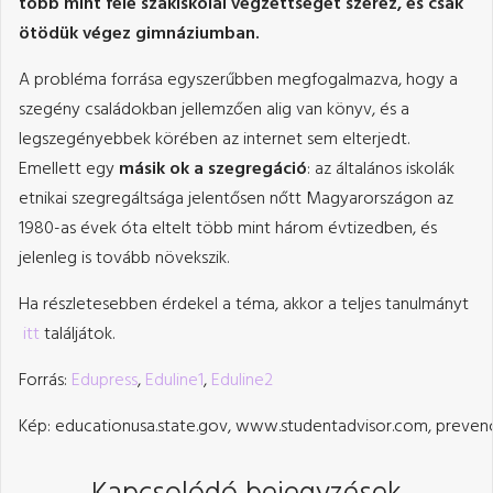
több mint fele szakiskolai végzettséget szerez, és csak
ötödük végez gimnáziumban.
A probléma forrása egyszerűbben megfogalmazva, hogy a
szegény családokban jellemzően alig van könyv, és a
legszegényebbek körében az internet sem elterjedt.
Emellett egy
másik ok a szegregáció
: az általános iskolák
etnikai szegregáltsága jelentősen nőtt Magyarországon az
1980-as évek óta eltelt több mint három évtizedben, és
jelenleg is tovább növekszik.
Ha részletesebben érdekel a téma, akkor a teljes tanulmányt
itt
találjátok.
Forrás:
Edupress
,
Eduline1
,
Eduline2
Kép:
educationusa.state.gov, www.studentadvisor.com, preven