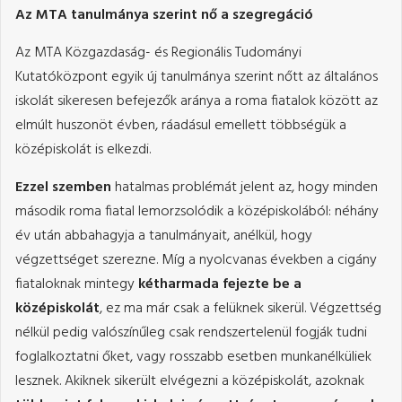
Az MTA tanulmánya szerint nő a szegregáció
Az MTA Közgazdaság- és Regionális Tudományi
Kutatóközpont egyik új tanulmánya szerint nőtt az általános
iskolát sikeresen befejezők aránya a roma fiatalok között az
elmúlt huszonöt évben, ráadásul emellett többségük a
középiskolát is elkezdi.
Ezzel szemben
hatalmas problémát jelent az, hogy minden
második roma fiatal lemorzsolódik a középiskolából: néhány
év után abbahagyja a tanulmányait, anélkül, hogy
végzettséget szerezne. Míg a nyolcvanas években a cigány
fiataloknak mintegy
kétharmada fejezte be a
középiskolát
, ez ma már csak a felüknek sikerül. Végzettség
nélkül pedig valószínűleg csak rendszertelenül fogják tudni
foglalkoztatni őket, vagy rosszabb esetben munkanélküliek
lesznek. Akiknek sikerült elvégezni a középiskolát, azoknak