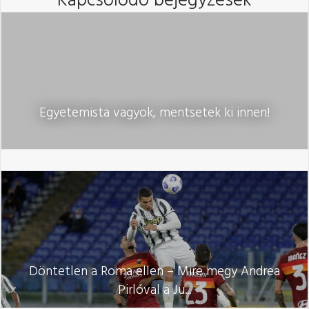
Kapcsolódó bejegyzések
Egyetemista vagyok, mentsetek ki innen!
Döntetlen a Roma ellen – Mire megy Andrea
Pirlóval a Ju...