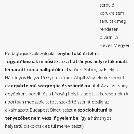
serdülő
korukra sem
tanultak meg
rendesen
olvasni. A
Heves Megyei
Pedagógiai Szakszolgálat
enyhe fokú értelmi
fogyatékosnak minősítette a hátrányos helyzetük miatt
lemaradt roma hallgatókat
. Daróczi Gábor, az Esélyt a
Hátrányos Helyzetű Gyerekeknek Alapítvány elnöke szerint
ez
egyértelmű szegregációs szándékra
utal. Az alapítvány
egyébként perelt, és a bíróság helyt is adott a keresetnek. (A
riportban megszólaltatott szakértő szerint pedig az
alkalmazott Budapest Binet-teszt
a szociokulturális
tényezőket nem veszi figyelembe
, így a hátrányos
helyzetű diákoknak ez túl merev teszt.)