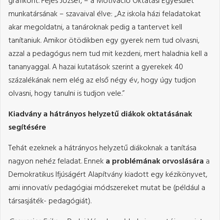
grafikont. Fejes József, – a Motiváció Oktatási Egyesület
munkatársának – szavaival élve: „Az iskola házi feladatokat
akar megoldatni, a tanároknak pedig a tantervet kell
tanítaniuk. Amikor ötödikben egy gyerek nem tud olvasni,
azzal a pedagógus nem tud mit kezdeni, mert haladnia kell a
tananyaggal. A hazai kutatások szerint a gyerekek 40
százalékának nem elég az első négy év, hogy úgy tudjon
olvasni, hogy tanulni is tudjon vele.”
Kiadvány a hátrányos helyzetű diákok oktatásának
segítésére
Tehát ezeknek a hátrányos helyzetű diákoknak a tanítása
nagyon nehéz feladat. Ennek
a problémának orvoslására
a
Demokratikus Ifjúságért Alapítvány kiadott egy kézikönyvet,
ami innovatív pedagógiai módszereket mutat be (például a
társasjáték- pedagógiát).