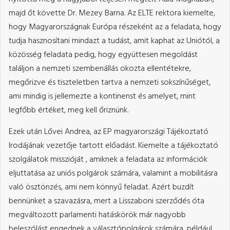
majd őt követte Dr. Mezey Barna. Az ELTE rektora kiemelte,
hogy Magyarországnak Európa részeként az a feladata, hogy
tudja hasznosítani mindazt a tudást, amit kaphat az Uniótól, a
közösség feladata pedig, hogy együttesen megoldást
találjon a nemzeti szembenállás okozta ellentétekre,
megőrizve és tiszteletben tartva a nemzeti sokszínűséget,
ami mindig is jellemezte a kontinenst és amelyet, mint
legfőbb értéket, meg kell őriznünk.
Ezek után Lővei Andrea, az EP magyarországi Tájékoztató
Irodájának vezetője tartott előadást. Kiemelte a tájékoztató
szolgálatok misszióját , amiknek a feladata az információk
eljuttatása az uniós polgárok számára, valamint a mobilitásra
való ösztönzés, ami nem könnyű feladat. Azért buzdít
bennünket a szavazásra, mert a Lisszaboni szerződés óta
megváltozott parlamenti hatáskörök már nagyobb
beleszólást engednek a választópolgárok számára, például