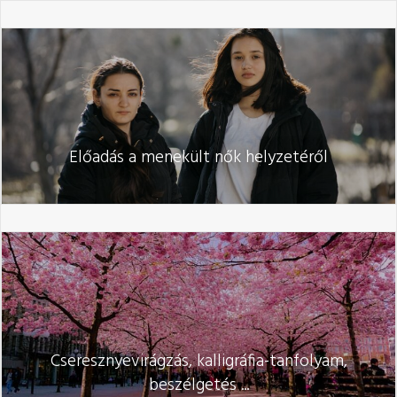
Előadás a menekült nők helyzetéről
Cseresznyevirágzás, kalligráfia-tanfolyam,
beszélgetés ...