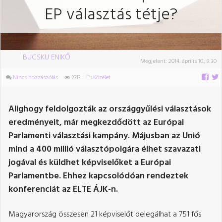
EP választás tétje?
BUCSKU ENIKŐ
Megjelent:
2014. április 10., 9:30
Nincs hozzászólás
2313
Közélet
Alighogy feldolgozták az országgyűlési választások
eredményeit, már megkezdődött az Európai
Parlamenti választási kampány. Májusban az Unió
mind a 400 millió választópolgára élhet szavazati
jogával és küldhet képviselőket a Európai
Parlamentbe. Ehhez kapcsolódóan rendeztek
konferenciát az ELTE ÁJK-n.
Magyarország összesen 21 képviselőt delegálhat a 751 fős