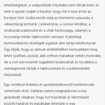
lehetőségeket, a szakpolitikák folyásába nem látnak bele, és
nem is igazán tudják a fiatalok, hogy mit is tesz értük az
Európai Unió. Szóba került még az internetes szavazás, a
választójogi korhatár csökkentése, a cenzus kérdése, a
strukturális párbeszéd és a viták fontossága, valamint a
közösségi média tájékoztató szerepe. A jelenlegi
kommunikációs stratégiát egyikük sem tartja hatékonynak.
Úgy látják, hogy az aktívan érdeklődőket könnyebben meg
lehet szólítani, azokat, akik otthon maradnak nehéz motiválni,
de a civil szervezetek tagjaiként bizakodóak és továbbra is
szükségesnek tartják a tájékoztatást és a párbeszédek
folytatását.
Egy rendkívül érdekes és gondolatébresztő konferencián
vehettünk részt. Valóban nehéz meghatározni a mai
globalizált világban, hogy hol húzódnak az identitások
közötti határok és egyáltalán lehetünk-e egy