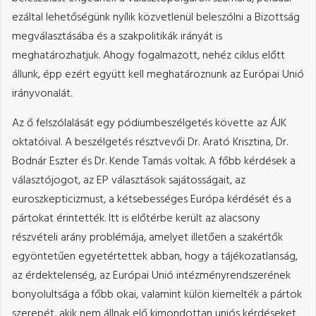
ezáltal lehetőségünk nyílik közvetlenül beleszólni a Bizottság
megválasztásába és a szakpolitikák irányát is
meghatározhatjuk. Ahogy fogalmazott, nehéz ciklus előtt
állunk, épp ezért együtt kell meghatároznunk az Európai Unió
irányvonalát.
Az ő felszólalását egy pódiumbeszélgetés követte az ÁJK
oktatóival. A beszélgetés résztvevői Dr. Arató Krisztina, Dr.
Bodnár Eszter és Dr. Kende Tamás voltak. A főbb kérdések a
választójogot, az EP választások sajátosságait, az
euroszkepticizmust, a kétsebességes Európa kérdését és a
pártokat érintették. Itt is előtérbe került az alacsony
részvételi arány problémája, amelyet illetően a szakértők
egyöntetűen egyetértettek abban, hogy a tájékozatlanság,
az érdektelenség, az Európai Unió intézményrendszerének
bonyolultsága a főbb okai, valamint külön kiemelték a pártok
szerepét, akik nem állnak elő kimondottan uniós kérdéseket