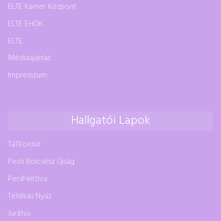
ELTE Karrier Központ
ELTE EHÖK
ELTE
Médiaajánlat
Impresszum
Hallgatói Lapok
TáTKontúr
Pesti Bölcsész Újság
PersPeKtíva
Tétékás Nyúz
Jurátus