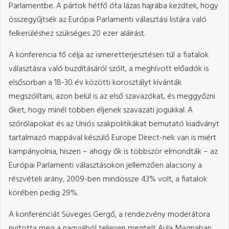
Parlamentbe. A pártok hétfő óta lázas hajrába kezdtek, hogy
összegyűjtsék az Európai Parlamenti választási listára való
felkerüléshez szükséges 20 ezer aláírást.
A konferencia fő célja az ismeretterjesztésen túl a fiatalok
választásra való buzdításáról szólt, a meghívott előadók is
elsősorban a 18-30 év közötti korosztályt kívánták
megszólítani, azon belül is az első szavazókat, és meggyőzni
őket, hogy minél többen éljenek szavazati jogukkal. A
szórólapokat és az Uniós szakpolitikákat bemutató kiadványt
tartalmazó mappával készülő Europe Direct-nek van is miért
kampányolnia, hiszen – ahogy ők is többször elmondták – az
Európai Parlamenti választásokon jellemzően alacsony a
részvételi arány, 2009-ben mindössze 43% volt, a fiatalok
körében pedig 29%.
A konferenciát Süveges Gergő, a rendezvény moderátora
nyitotta meg a nagyjából teljesen megtelt Aula Magnaban,