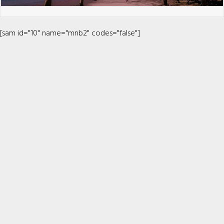
[sam id="10" name="mnb2" codes="false"]