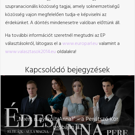
szupranacionális közösség tagjai, amely soknemzetiségű
közösség vajon megfelelően tudja-e képviselni az
érdekünket. A döntés mindenesetre valóban előttünk áll.
Ha további információt szeretnél megtudni az EP
választásokról, látogass el a
www.europarl.eu
valamint a
www.valasztasok2014.eu
oldalakra!
Kapcsolódó bejegyzések
„Miért is gyilkolt Anna?” – a Perjátszó Kör
próbáján já...