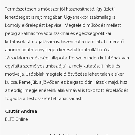
Természetesen a módszer jól hasznosítható, így üzleti
lehetőséget is rejt magában. Ugyanakkor szakmailag is
komoly előrelépést képvisel. Megfelelő működés mellett
pedig alkalmas további szakmai és egészségpolitikai
kutatások támogatására is, hiszen soha nem látott méretű
anonim adatmennyiségen keresztül kontrollálható a
társadalom egészségi állapota. Persze minden kutatónak van
egyfajta személyes „missziója” is, mely kutatásait ihleti és
motiválja. Utóbbiak megfelelő ötvözése lehet talán a siker
kulcsa. Reméljük, a jövőben ez beigazolódni látszik majd, hisz
az eddigi megjelenéseink alakalmával is fokozott érdeklődés
fogadta a testösszetétel tanácsadást.
Csutár Andrea
ELTE Online