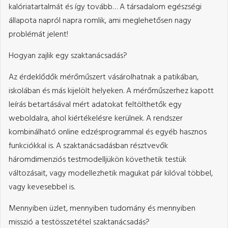
kalóriatartalmát és így tovább… A társadalom egészségi
állapota napról napra romlik, ami meglehetősen nagy
problémát jelent!
Hogyan zajlik egy szaktanácsadás?
Az érdeklődők mérőműszert vásárolhatnak a patikában,
iskolában és más kijelölt helyeken. A mérőműszerhez kapott
leírás betartásával mért adatokat feltölthetők egy
weboldalra, ahol kiértékelésre kerülnek. A rendszer
kombinálható online edzésprogrammal és egyéb hasznos
funkciókkal is. A szaktanácsadásban résztvevők
háromdimenziós testmodelljükön követhetik testük
változásait, vagy modellezhetik magukat pár kilóval többel,
vagy kevesebbel is.
Mennyiben üzlet, mennyiben tudomány és mennyiben
misszió a testösszetétel szaktanácsadás?