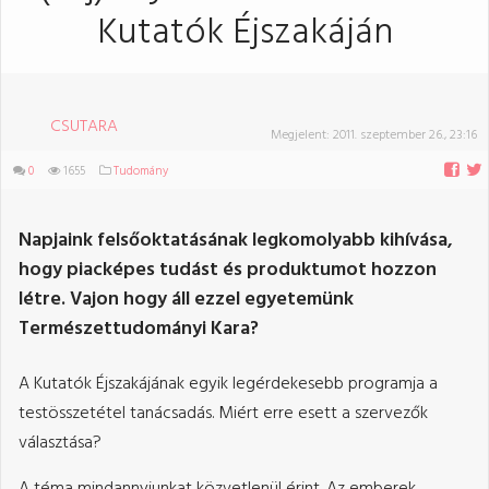
Kutatók Éjszakáján
CSUTARA
Megjelent:
2011. szeptember 26., 23:16
0
1655
Tudomány
Napjaink felsőoktatásának legkomolyabb kihívása,
hogy piacképes tudást és produktumot hozzon
létre. Vajon hogy áll ezzel egyetemünk
Természettudományi Kara?
A Kutatók Éjszakájának egyik legérdekesebb programja a
testösszetétel tanácsadás. Miért erre esett a szervezők
választása?
A téma mindannyiunkat közvetlenül érint. Az emberek