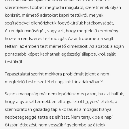
szeretnének többet megtudni magukról, szeretnének olyan
konkrét, mérhető adatokat kapni testükről, melyek
segítségével ellenőrizhetik fogyókúrájuk hatékonyságát,
étrendjük minőségét, vagy azt, hogy megfelelő eredményt
hoz-e a rendszeres testmozgás. Az antropometria segít
feltárni az emberi test mérhető dimenzióit. Az adatok alapján
pontosabb képet kaphatnak egészségi állapotukról, saját
testükről
Tapasztalatai szerint mekkora problémát jelent a nem
megfelelő testösszetétel napjaink társadalmában?
Sajnos manapság már nem lepődünk meg azon, ha azt halljuk,
hogy a gyorséttermekben elfogyasztott „gyors” ételek, a
szénhidrátban gazadag táplálkozás és a mozgás hiánya
népbetegséggé tette az elhízást. Nem tartjuk be a napi
ötszöri étkezést, nem vesszük figyelembe az ételek