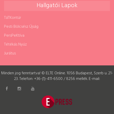
Hallgatói Lapok
TáTKontúr
Pesti Bölcsész Újság
PersPeKtíva
Tétékás Nyúz
Jurátus
Minden jog fenntartva! © ELTE Online. 1056 Budapest, Szerb u. 21-
23. Telefon: +36-(1)-411-6500 / 8256 mellék. E-mail: