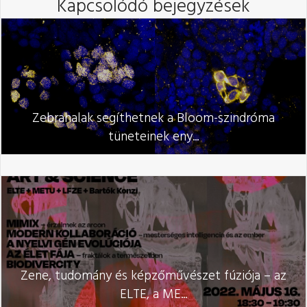
Kapcsolódó bejegyzések
Zebrahalak segíthetnek a Bloom-szindróma
tüneteinek eny...
Zene, tudomány és képzőművészet fúziója – az
ELTE, a ME...