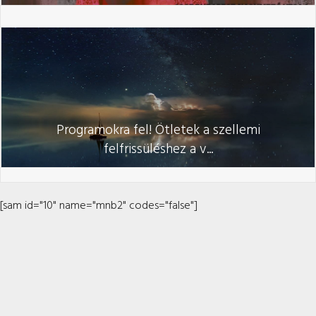
Programokra fel! Ötletek a szellemi
felfrissüléshez a v...
[sam id="10" name="mnb2" codes="false"]