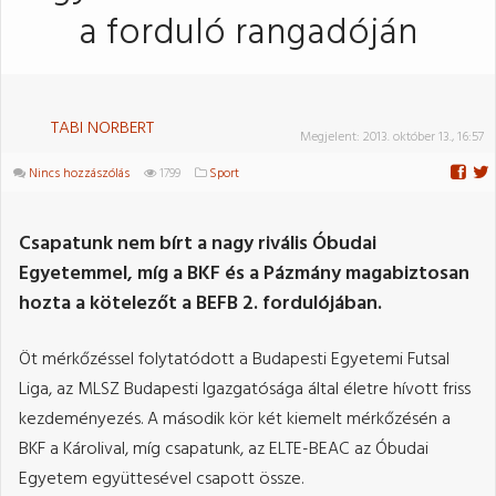
a forduló rangadóján
TABI NORBERT
Megjelent:
2013. október 13., 16:57
Nincs hozzászólás
1799
Sport
Csapatunk nem bírt a nagy rivális Óbudai
Egyetemmel, míg a BKF és a Pázmány magabiztosan
hozta a kötelezőt a BEFB 2. fordulójában.
Öt mérkőzéssel folytatódott a Budapesti Egyetemi Futsal
Liga, az MLSZ Budapesti Igazgatósága által életre hívott friss
kezdeményezés. A második kör két kiemelt mérkőzésén a
BKF a Károlival, míg csapatunk, az ELTE-BEAC az Óbudai
Egyetem együttesével csapott össze.