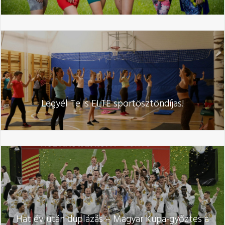
Legyél Te is ELTE sportösztöndíjas!
Hat év után duplázás – Magyar Kupa-győztes a