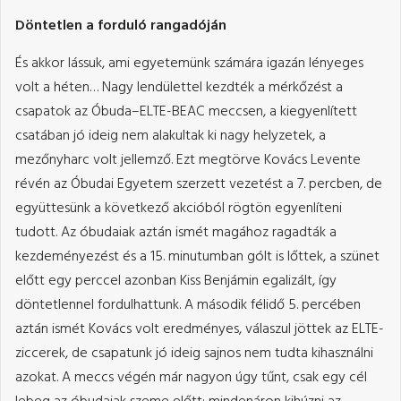
Döntetlen a forduló rangadóján
És akkor lássuk, ami egyetemünk számára igazán lényeges
volt a héten… Nagy lendülettel kezdték a mérkőzést a
csapatok az Óbuda–ELTE-BEAC meccsen, a kiegyenlített
csatában jó ideig nem alakultak ki nagy helyzetek, a
mezőnyharc volt jellemző. Ezt megtörve Kovács Levente
révén az Óbudai Egyetem szerzett vezetést a 7. percben, de
együttesünk a következő akcióból rögtön egyenlíteni
tudott. Az óbudaiak aztán ismét magához ragadták a
kezdeményezést és a 15. minutumban gólt is lőttek, a szünet
előtt egy perccel azonban Kiss Benjámin egalizált, így
döntetlennel fordulhattunk. A második félidő 5. percében
aztán ismét Kovács volt eredményes, válaszul jöttek az ELTE-
ziccerek, de csapatunk jó ideig sajnos nem tudta kihasználni
azokat. A meccs végén már nagyon úgy tűnt, csak egy cél