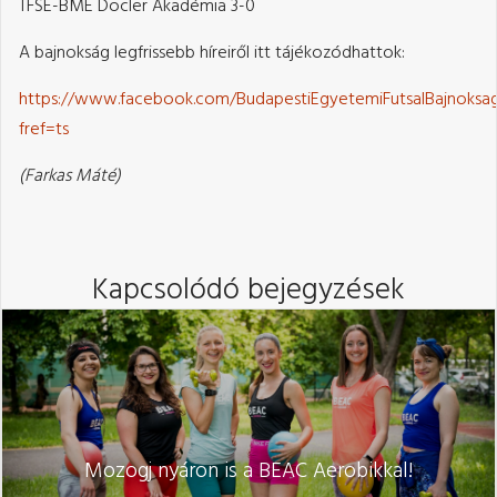
TFSE-BME Docler Akadémia 3-0
A bajnokság legfrissebb híreiről itt tájékozódhattok:
https://www.facebook.com/BudapestiEgyetemiFutsalBajnoksa
fref=ts
(Farkas Máté)
Kapcsolódó bejegyzések
Mozogj nyáron is a BEAC Aerobikkal!