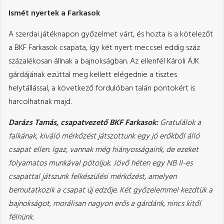
Ismét nyertek a Farkasok
A szerdai játéknapon győzelmet várt, és hozta is a kötelezőt
a BKF Farkasok csapata, így két nyert meccsel eddig száz
százalékosan állnak a bajnokságban. Az ellenfél Károli ÁJK
gárdájának ezúttal meg kellett elégednie a tisztes
helytállással, a következő fordulóban talán pontokért is
harcolhatnak majd.
Darázs Tamás, csapatvezető BKF Farkasok:
Gratulálok a
falkának, kiváló mérkőzést játszottunk egy jó erőkből álló
csapat ellen. Igaz, vannak még hiányosságaink, de ezeket
folyamatos munkával pótoljuk. Jövő héten egy NB II-es
csapattal játszunk felkészülési mérkőzést, amelyen
bemutatkozik a csapat új edzője. Két győzelemmel kezdtük a
bajnokságot, morálisan nagyon erős a gárdánk, nincs kitől
félnünk.