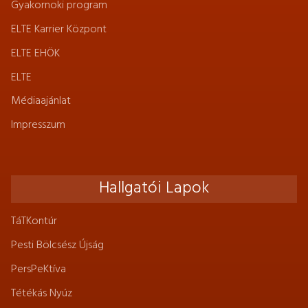
Gyakornoki program
ELTE Karrier Központ
ELTE EHÖK
ELTE
Médiaajánlat
Impresszum
Hallgatói Lapok
TáTKontúr
Pesti Bölcsész Újság
PersPeKtíva
Tétékás Nyúz