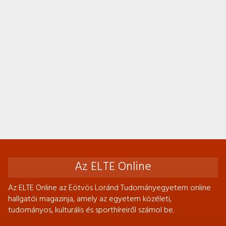
Az ELTE Online
Az ELTE Online az Eötvös Loránd Tudományegyetem online
hallgatói magazinja, amely az egyetem közéleti,
tudományos, kulturális és sporthíreiről számol be.