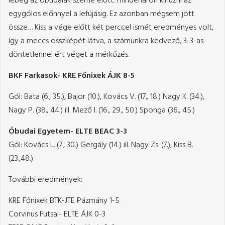
lebeg az óbudaiak szeme előtt: mindenáron kihúzni az
egygólos előnnyel a lefújásig. Ez azonban mégsem jött
össze… Kiss a vége előtt két perccel ismét eredményes volt,
így a meccs összképét látva, a számunkra kedvező, 3-3-as
döntetlennel ért véget a mérkőzés.
BKF Farkasok- KRE Főnixek ÁJK 8-5
Gól: Bata (6., 35.), Bajor (10.), Kovács V. (17., 18.) Nagy K. (34.),
Nagy P. (38., 44.) ill. Mező I. (16., 29., 50.) Sponga (36., 45.)
Óbudai Egyetem- ELTE BEAC 3-3
Gól: Kovács L. (7., 30.) Gergály (14.) ill. Nagy Zs. (7.), Kiss B.
(23.,48.)
További eredmények:
KRE Főnixek BTK-JTE Pázmány 1-5
Corvinus Futsal- ELTE ÁJK 0-3