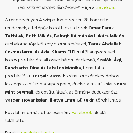
Táncszínház közreműködésével
” – írja a
travelo.hu
.
A rendezvényen 4 színpadon összesen 28 koncertet
rendeznek, a fellépők között lesz a török
Omar Faruk
Tekbilek, Both Miklós, Balogh Kálmán és Lukács Miklós
cimbalomduója két egyiptomi zenésszel,
Tarek Abdallah
úd-mesterrel és Adel Shams El Din
ütőhangszeressel,
közös produkcióra áll össze három énekesnő,
Szalóki Ági,
Pandzarisz Dina és Lakatos Mónika
, bemutatja
produkcióját
Torgeir Vassvik
számi torokénekes-dobos,
lesz egy számi-roma supergroup, énekel a mauritániai
Noura
Mint Seymali
, és együtt játszik az örmény dudukzenész,
Varden Hovanissian, illetve Emre Gültekin
török lantos.
Bővebb információt az esemény
Facebook
oldalán
találhattok.