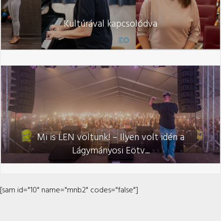
Kultúrával kapcsolódva
Mi is LEN voltunk! – Ilyen volt idén a
Lágymányosi Eötv...
[sam id="10" name="mnb2" codes="false"]