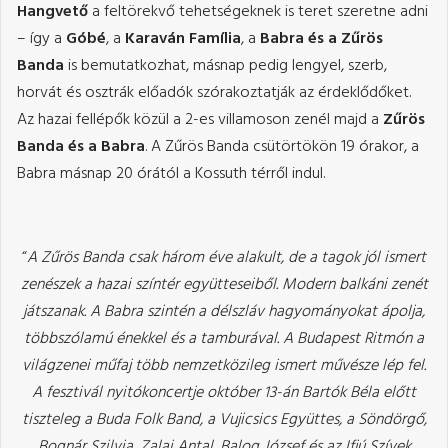
Hangvető
a feltörekvő tehetségeknek is teret szeretne adni
– így a
Góbé
, a
Karaván Família
, a
Babra és a Zűrös
Banda
is bemutatkozhat, másnap pedig lengyel, szerb,
horvát és osztrák előadók szórakoztatják az érdeklődőket.
Az hazai fellépők közül a 2-es villamoson zenél majd a
Zűrös
Banda és a Babra
. A Zűrös Banda csütörtökön 19 órakor, a
Babra másnap 20 órától a Kossuth térről indul.
“
A Zűrös Banda csak három éve alakult, de a tagok jól ismert
zenészek a hazai színtér együtteseiből. Modern balkáni zenét
játszanak. A Babra szintén a délszláv hagyományokat ápolja,
többszólamú énekkel és a tamburával. A Budapest Ritmón a
világzenei műfaj több nemzetközileg ismert művésze lép fel.
A fesztivál nyitókoncertje október 13-án Bartók Béla előtt
tiszteleg a Buda Folk Band, a Vujicsics Együttes, a Söndörgő,
Bognár Szilvia, Zalai Antal, Balog József és az Ifjú Szívek