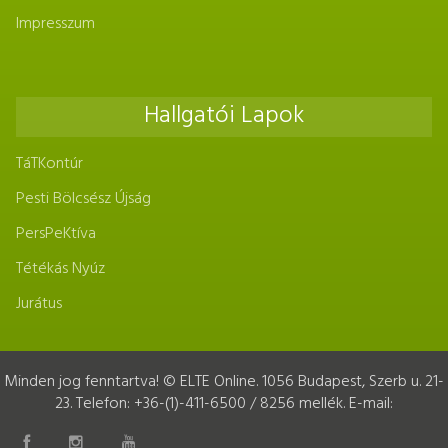
Impresszum
Hallgatói Lapok
TáTKontúr
Pesti Bölcsész Újság
PersPeKtíva
Tétékás Nyúz
Jurátus
Minden jog fenntartva! © ELTE Online. 1056 Budapest, Szerb u. 21-
23. Telefon: +36-(1)-411-6500 / 8256 mellék. E-mail: