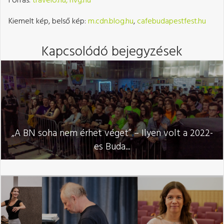
Forrás:
travelo.hu,
hvg.hu
Kiemelt kép, belső kép:
m.cdn.blog.hu
,
cafebudapestfest.hu
Kapcsolódó bejegyzések
„A BN soha nem érhet véget” – Ilyen volt a 2022-
es Buda...