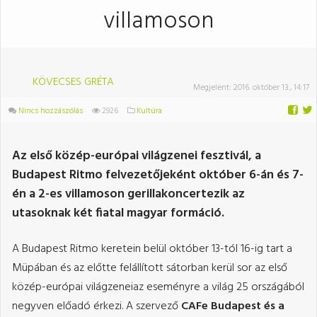
villamoson
KÖVECSES GRÉTA
Megjelent:
2016. október 13., 14:17
Nincs hozzászólás
2926
Kultúra
Az első közép-európai világzenei fesztivál, a
Budapest Ritmo felvezetőjeként október 6-án és 7-
én a 2-es villamoson gerillakoncertezik az
utasoknak két fiatal magyar formáció.
A Budapest Ritmo keretein belül október 13-tól 16-ig tart a
Müpában és az előtte felállított sátorban kerül sor az első
közép-európai világzeneiaz eseményre a világ 25 országából
negyven előadó érkezi. A szervező
CAFe Budapest és a