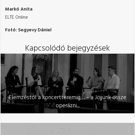
Markó Anita
ELTE Online
Fotó: Segyevy Dániel
Kapcsolódó bejegyzések
Elemzéstől a koncertteremig… – a Jöjjünk össze
operázni...