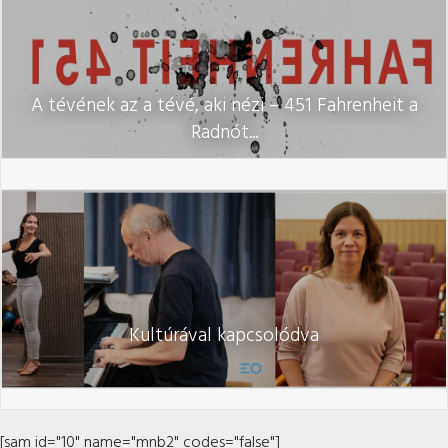
A tévének az a tévé, aki nézi – 451 Fahrenheit a
Radnót...
Kultúrával kapcsolódva
[sam id="10" name="mnb2" codes="false"]