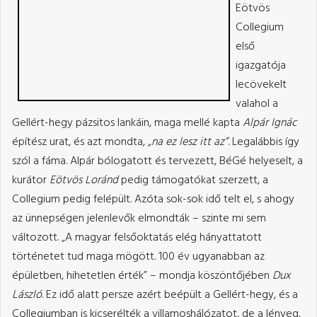
Eötvös
Collegium
első
igazgatója
lecövekelt
valahol a
Gellért-hegy pázsitos lankáin, maga mellé kapta
Alpár Ignác
építész urat, és azt mondta,
„na ez lesz itt az”
. Legalábbis így
szól a fáma. Alpár bólogatott és tervezett, BéGé helyeselt, a
kurátor
Eötvös Loránd
pedig támogatókat szerzett, a
Collegium pedig felépült. Azóta sok-sok idő telt el, s ahogy
az ünnepségen jelenlevők elmondták – szinte mi sem
változott. „A magyar felsőoktatás elég hányattatott
történetet tud maga mögött. 100 év ugyanabban az
épületben, hihetetlen érték” – mondja köszöntőjében
Dux
László
. Ez idő alatt persze azért beépült a Gellért-hegy, és a
Collegiumban is kicserélték a villamoshálózatot, de a lényeg,