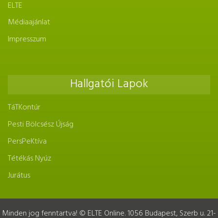
ELTE
Médiaajánlat
Impresszum
Hallgatói Lapok
TáTKontúr
Pesti Bölcsész Újság
PersPeKtíva
Tétékás Nyúz
Jurátus
Minden jog fenntartva! © ELTE Online. 1056 Budapest, Szerb u. 21-