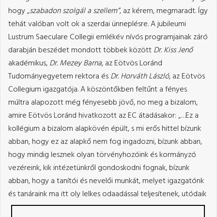
hogy
„szabadon szolgál a szellem”
, az kérem, megmaradt. Így
tehát valóban volt ok a szerdai ünneplésre. A jubileumi
Lustrum Saeculare Collegii emlékév nívós programjainak záró
darabján beszédet mondott többek között
Dr. Kiss Jenő
akadémikus,
Dr. Mezey Barna
, az Eötvös Loránd
Tudományegyetem rektora és
Dr. Horváth László
, az Eötvös
Collegium igazgatója. A köszöntőkben feltűnt a fényes
múltra alapozott még fényesebb jövő, no meg a bizalom,
amire Eötvös Loránd hivatkozott az EC átadásakor: „…Ez a
kollégium a bizalom alapkövén épült, s mi erős hittel bízunk
abban, hogy ez az alapkő nem fog ingadozni, bízunk abban,
hogy mindig lesznek olyan törvényhozóink és kormányzó
vezéreink, kik intézetünkről gondoskodni fognak, bízunk
abban, hogy a tanítói és nevelői munkát, melyet igazgatónk
és tanáraink ma itt oly lelkes
odaadással teljesítenek, utódaik