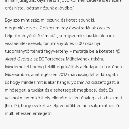
a mai ifjúságunk, olyan lesz a jövő kor nemzedéke is és azért
erős hittel, bátran nézünk a jövőbe.”
Egy szó mint száz, mi bízunk, és kötet adunk ki,
megemlékezve a Collegium egy évszázadának összes
teljesítményéről. Számadás, seregszemle, laudációk sora,
visszaemlékezések, tanulmányok és 1200 oldalnyi
tudománytörténeti fegyvertény – mutatja be a kötetet
ifj.
Arató György
, az EC Történész Műhelyének titkára.
Mindemellett pedig felállt egy kiállítás a Budapesti Történeti
Múzeumban, amit egészen 2012 márciusáig lehet látogatni.
És hogy mindez mit is akar hangsúlyozni? Az összefogást, a
minőséget, a tudást és a tehetségek megbecsülését. És
valahol minden közhely ellenére talán tényleg azt a bizalmat
(hitet?), hogy ezeket az eljövendőkben ne csak, mint dicső
múlt lehessen emlegetni.