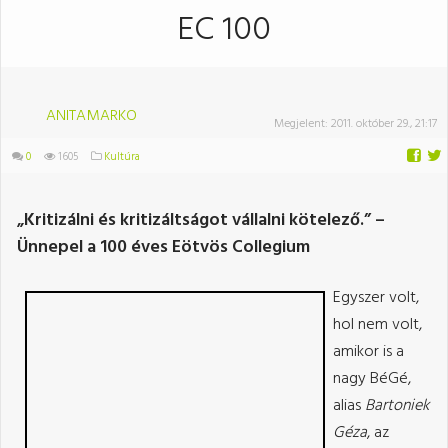
EC 100
ANITAMARKO
Megjelent:
2011. október 29., 21:17
0
1605
Kultúra
„Kritizálni és kritizáltságot vállalni kötelező.” –
Ünnepel a 100 éves Eötvös Collegium
Egyszer volt,
hol nem volt,
amikor is a
nagy BéGé,
alias
Bartoniek
Géza
, az