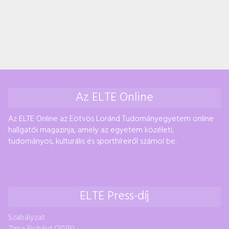
Az ELTE Online
Az ELTE Online az Eötvös Loránd Tudományegyetem online
hallgatói magazinja, amely az egyetem közéleti,
tudományos, kulturális és sporthíreiről számol be.
ELTE Press-díj
Szabályzat
Zima Richárd (2019)