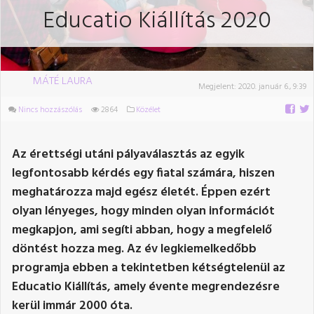
Educatio Kiállítás 2020
MÁTÉ LAURA
Megjelent:
2020. január 6., 9:39
Nincs hozzászólás
2864
Közélet
Az érettségi utáni pályaválasztás az egyik
legfontosabb kérdés egy fiatal számára, hiszen
meghatározza majd egész életét. Éppen ezért
olyan lényeges, hogy minden olyan információt
megkapjon, ami segíti abban, hogy a megfelelő
döntést hozza meg. Az év legkiemelkedőbb
programja ebben a tekintetben kétségtelenül az
Educatio Kiállítás, amely évente megrendezésre
kerül immár 2000 óta.