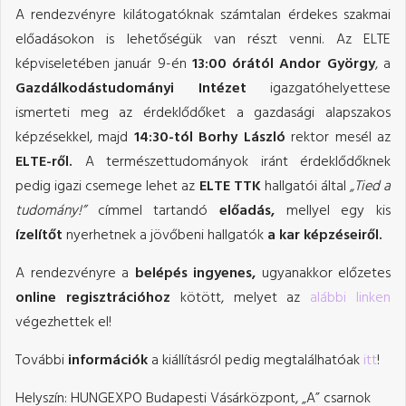
A rendezvényre kilátogatóknak számtalan érdekes szakmai
előadásokon is lehetőségük van részt venni. Az ELTE
képviseletében január 9-én
13:00 órától
Andor György
, a
Gazdálkodástudományi Intézet
igazgatóhelyettese
ismerteti meg az érdeklődőket a gazdasági alapszakos
képzésekkel, majd
14:30-tól
Borhy László
rektor mesél az
ELTE-ről.
A természettudományok iránt érdeklődőknek
pedig igazi csemege lehet az
ELTE TTK
hallgatói által
„Tied a
tudomány!”
címmel tartandó
előadás,
mellyel egy kis
ízelítőt
nyerhetnek a jövőbeni hallgatók
a kar képzéseiről.
A rendezvényre a
belépés ingyenes,
ugyanakkor előzetes
online regisztrációhoz
kötött, melyet az
alábbi linken
végezhettek el!
További
információk
a kiállításról pedig megtalálhatóak
itt
!
Helyszín: HUNGEXPO Budapesti Vásárközpont, „A” csarnok