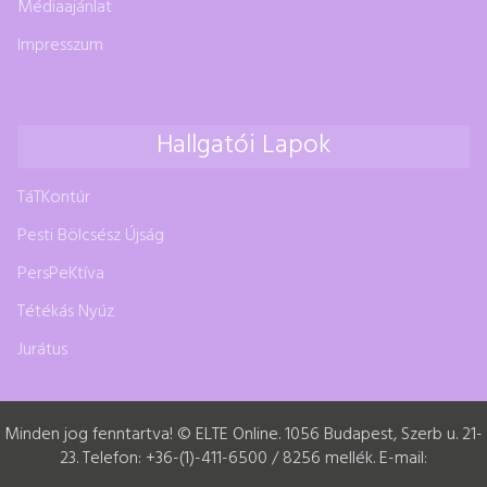
Médiaajánlat
Impresszum
Hallgatói Lapok
TáTKontúr
Pesti Bölcsész Újság
PersPeKtíva
Tétékás Nyúz
Jurátus
Minden jog fenntartva! © ELTE Online. 1056 Budapest, Szerb u. 21-
23. Telefon: +36-(1)-411-6500 / 8256 mellék. E-mail: