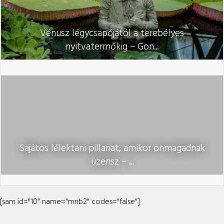
Vénusz légycsapójától a terebélyes
nyitvatermőkig – Gon...
Sajátos lélektani pillanat, amikor önmagadnak
üzensz – ...
[sam id="10" name="mnb2" codes="false"]