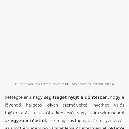
Educatio Kiállítás. Forrás: Educatio Kiállítás hivatalos facebook oldala
Kétségtelenül nagy
segítséget nyújt a döntésben,
hogy a
jövendő hallgató olyan személyektől nyerhet valós
tájékoztatást a szakról, a képzésről, vagy akár csak magáról
az
egyetemi életről,
akik maguk is tapasztalják, milyen érzés
az adott egyetem polgárának lenni. Az intézmények
oktatói