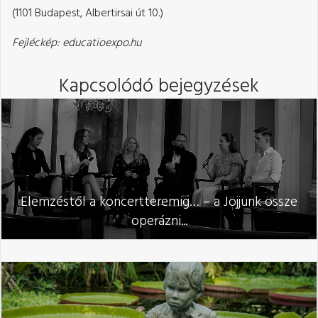
(1101 Budapest, Albertirsai út 10.)
Fejléckép: educatioexpo.hu
Kapcsolódó bejegyzések
Elemzéstől a koncertteremig… – a Jöjjünk össze
operázni...