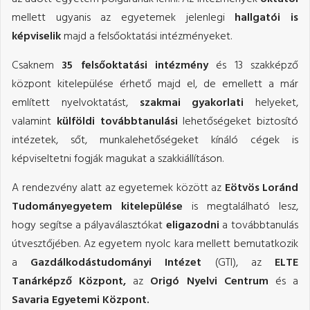
mellett ugyanis az egyetemek jelenlegi
hallgatói is
képviselik
majd a felsőoktatási intézményeket.
Csaknem
35 felsőoktatási intézmény
és 13 szakképző
központ kitelepülése érhető majd el, de emellett a már
említett nyelvoktatást,
szakmai gyakorlati
helyeket,
valamint
külföldi továbbtanulási
lehetőségeket biztosító
intézetek, sőt, munkalehetőségeket kínáló cégek is
képviseltetni fogják magukat a szakkiállításon.
A rendezvény alatt az egyetemek között az
Eötvös Loránd
Tudományegyetem kitelepülése
is megtalálható lesz,
hogy segítse a pályaválasztókat
eligazodni
a továbbtanulás
útvesztőjében. Az egyetem nyolc kara mellett bemutatkozik
a
Gazdálkodástudományi Intézet
(GTI), az
ELTE
Tanárképző Központ,
az
Origó Nyelvi Centrum
és a
Savaria Egyetemi Központ.