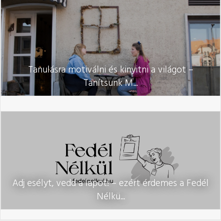
Tanulásra motiválni és kinyitni a világot –
Tanítsunk M...
Adj esélyt, vedd a lapot! – ezért érdemes a Fedél
Nélkü...