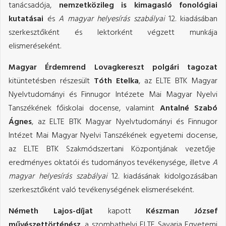
tanácsadója,
nemzetközileg is kimagasló fonológiai
kutatásai
és
A magyar helyesírás szabályai
12. kiadásában
szerkesztőként és lektorként végzett munkája
elismeréseként.
Magyar Érdemrend Lovagkereszt polgári tagozat
kitüntetésben részesült
Tóth Etelka
, az ELTE BTK Magyar
Nyelvtudományi és Finnugor Intézete Mai Magyar Nyelvi
Tanszékének főiskolai docense, valamint
Antalné Szabó
Ágnes
, az ELTE BTK Magyar Nyelvtudományi és Finnugor
Intézet Mai Magyar Nyelvi Tanszékének egyetemi docense,
az ELTE BTK Szakmódszertani Központjának vezetője
eredményes oktatói és tudományos tevékenysége, illetve
A
magyar helyesírás szabályai
12. kiadásának kidolgozásában
szerkesztőként való tevékenységének elismeréseként.
Németh Lajos-díjat
kapott
Készman József
művészettörténész
, a szombathelyi ELTE Savaria Egyetemi