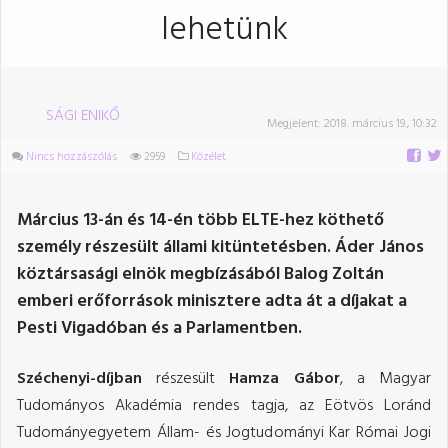
lehetünk
SÁGI ENIKŐ
Megjelent:
2018. március 19., 10:32
Nincs hozzászólás
2959
Közélet
Március 13-án és 14-én több ELTE-hez köthető
személy részesült állami kitüntetésben. Áder János
köztársasági elnök megbízásából Balog Zoltán
emberi erőforrások minisztere adta át a díjakat a
Pesti Vigadóban és a Parlamentben.
Széchenyi-díjban
részesült
Hamza Gábor
, a Magyar
Tudományos Akadémia rendes tagja, az Eötvös Loránd
Tudományegyetem Állam- és Jogtudományi Kar Római Jogi