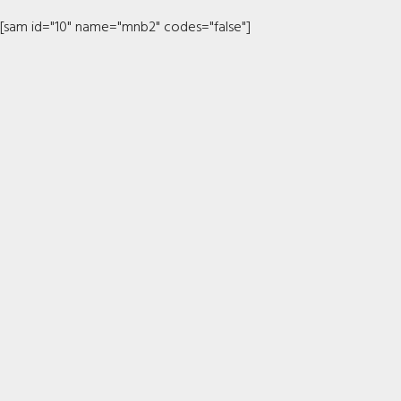
[sam id="10" name="mnb2" codes="false"]