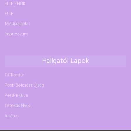
ELTE EHÖK
ELTE
Médiaajánlat
Impresszum
Hallgatói Lapok
TáTKontúr
Pesti Bölcsész Újság
PersPeKtíva
Tétékás Nyúz
Jurátus