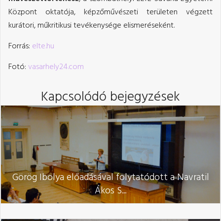
Központ oktatója, képzőművészeti területen végzett
kurátori, műkritikusi tevékenysége elismeréseként.
Forrás:
elte.hu
Fotó:
vasarhely24.com
Kapcsolódó bejegyzések
Görög Ibolya előadásával folytatódott a Navratil
Ákos S...