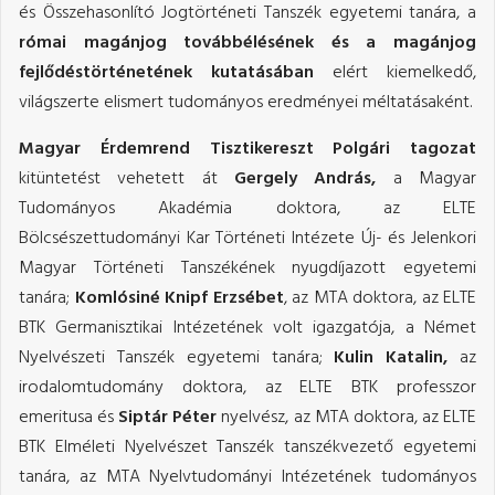
és Összehasonlító Jogtörténeti Tanszék egyetemi tanára, a
római magánjog továbbélésének és a magánjog
fejlődéstörténetének kutatásában
elért kiemelkedő,
világszerte elismert tudományos eredményei méltatásaként.
Magyar Érdemrend Tisztikereszt Polgári tagozat
kitüntetést vehetett át
Gergely András,
a Magyar
Tudományos Akadémia doktora, az ELTE
Bölcsészettudományi Kar Történeti Intézete Új- és Jelenkori
Magyar Történeti Tanszékének nyugdíjazott egyetemi
tanára;
Komlósiné Knipf Erzsébet
, az MTA doktora, az ELTE
BTK Germanisztikai Intézetének volt igazgatója, a Német
Nyelvészeti Tanszék egyetemi tanára;
Kulin Katalin,
az
irodalomtudomány doktora, az ELTE BTK professzor
emeritusa és
Siptár Péter
nyelvész, az MTA doktora, az ELTE
BTK Elméleti Nyelvészet Tanszék tanszékvezető egyetemi
tanára, az MTA Nyelvtudományi Intézetének tudományos