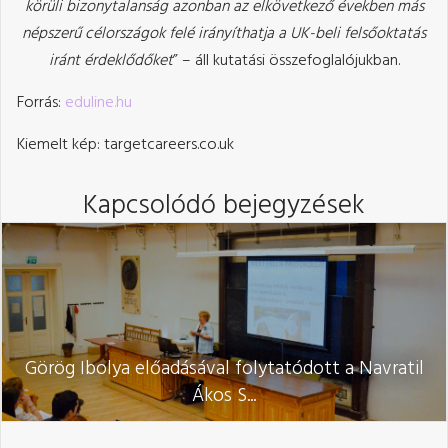
körüli bizonytalanság azonban az elkövetkező években más
népszerű célországok felé irányíthatja a UK-beli felsőoktatás
iránt érdeklődőket
” – áll kutatási összefoglalójukban.
Forrás:
eduline.hu
Kiemelt kép: targetcareers.co.uk
Kapcsolódó bejegyzések
Görög Ibolya előadásával folytatódott a Navratil
Ákos S...