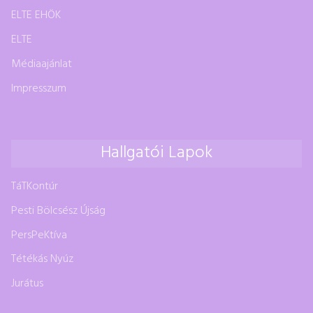
ELTE EHÖK
ELTE
Médiaajánlat
Impresszum
Hallgatói Lapok
TáTKontúr
Pesti Bölcsész Újság
PersPeKtíva
Tétékás Nyúz
Jurátus