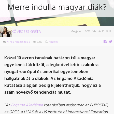
Merre indul a magyar diák?
KÖVECSES GRÉTA
Megjelent:
2017. február 15., 8:12
Nincs hozzászólás
2789
Közélet
Közel 10 ezren tanulnak határon túl a magyar
egyetemisták közül, a legkedveltebb szakokra
nyugat-európai és amerikai egyetemeken
hallgatnak át a diákok. Az Engame Akadémia
kutatása alapján pedig kijelenthetjük, hogy ez a
szám növekvő tendenciát mutat.
“
Az
Engame Akadémia
kutatásában elsősorban az EUROSTAT,
az OPEC, a UCAS és a US Institute of International Education