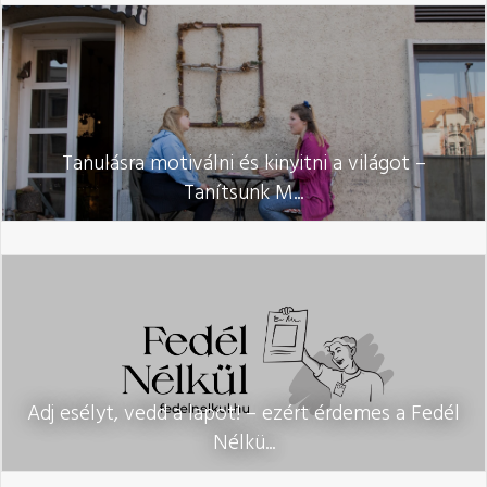
Tanulásra motiválni és kinyitni a világot –
Tanítsunk M...
Adj esélyt, vedd a lapot! – ezért érdemes a Fedél
Nélkü...