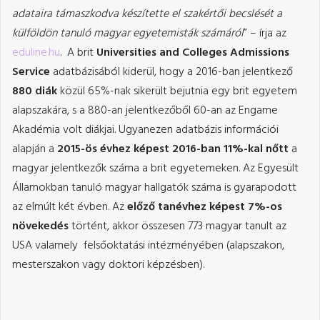
adataira támaszkodva készítette el szakértői becslését a
külföldön tanuló magyar egyetemisták számáról
” – írja az
eduline.hu
. A brit
Universities and Colleges Admissions
Service
adatbázisából kiderül, hogy a 2016-ban jelentkező
880 diák
közül 65%-nak sikerült bejutnia egy brit egyetem
alapszakára, s a 880-an jelentkezőből 60-an az Engame
Akadémia volt diákjai. Ugyanezen adatbázis információi
alapján a
2015-ös évhez képest 2016-ban 11%-kal nőtt
a
magyar jelentkezők száma a brit egyetemeken. Az Egyesült
Államokban tanuló magyar hallgatók száma is gyarapodott
az elmúlt két évben. Az
előző tanévhez képest 7%-os
növekedés
történt, akkor összesen 773 magyar tanult az
USA valamely felsőoktatási intézményében (alapszakon,
mesterszakon vagy doktori képzésben).