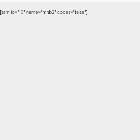
[sam id="10" name="mnb2" codes="false"]