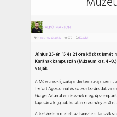
Múzeu
PALKÓ MÁRTON
Nincs hozzászólás
3313
Közélet
Június 25-én 15 és 21 óra között ismé
Karának kampuszán (Múzeum krt. 4–8.)
várják.
A Múzeumok Éjszakája idei tematikája szerint 
Trefort Ágostonnal és Eötvös Loránddal, valam
Görgei Artúrról emlékeznek meg, új szemponto
kapcsán a legújabb kutatási eredményekről is
A történelem mellett az Iranisztikai Tanszék 