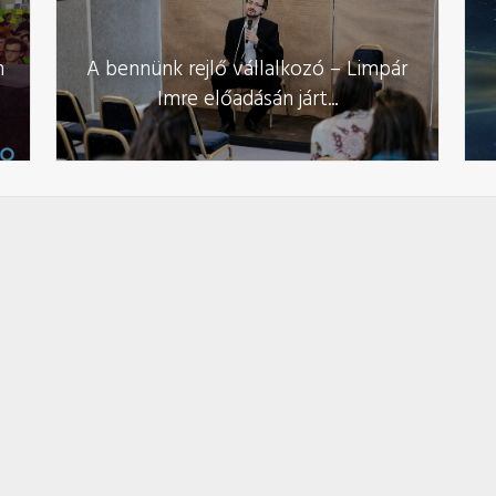
n
A bennünk rejlő vállalkozó – Limpár
Imre előadásán járt...