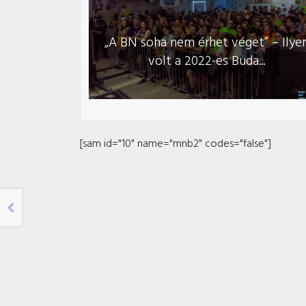
„A BN soha nem érhet véget” – Ilye
volt a 2022-es Buda...
[sam id="10" name="mnb2" codes="false"]