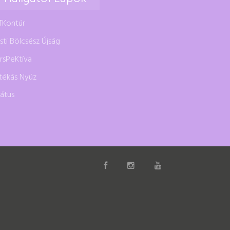
TKontúr
sti Bölcsész Újság
rsPeKtíva
tékás Nyúz
rátus