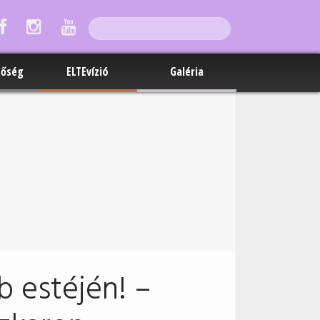
tőség
ELTEvízió
Galéria
b estéjén! –