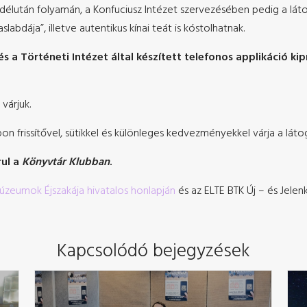
délután folyamán, a Konfuciusz Intézet szervezésében pedig a látoga
aslabdája”, illetve autentikus kínai teát is kóstolhatnak.
 a Történeti Intézet által készített telefonos applikáció kip
várjuk.
n frissítővel, sütikkel és különleges kedvezményekkel várja a láto
rul a
Könyvtár Klubban
.
zeumok Éjszakája hivatalos honlapján
és az ELTE BTK Új – és Jele
Kapcsolódó bejegyzések