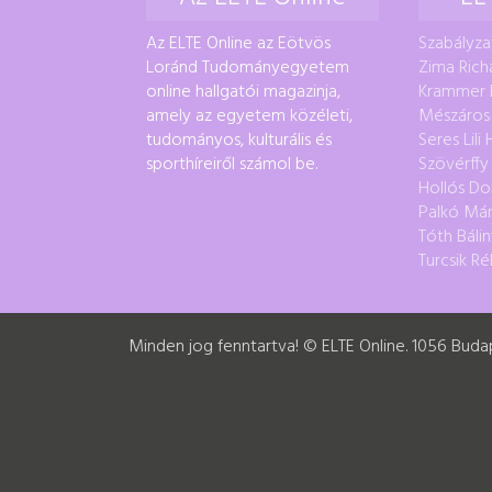
Az ELTE Online az Eötvös
Szabályza
Loránd Tudományegyetem
Zima Rich
online hallgatói magazinja,
Krammer 
amely az egyetem közéleti,
Mészáros
tudományos, kulturális és
Seres Lili
sporthíreiről számol be.
Szövérffy
Hollós Do
Palkó Már
Tóth Bálin
Turcsik Ré
Minden jog fenntartva! © ELTE Online. 1056 Budape