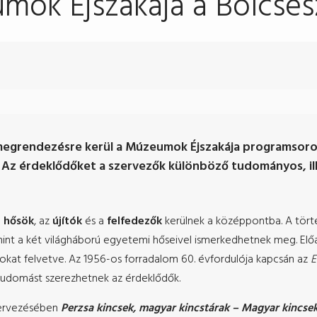
mok Éjszakája a Bölcsés
t megrendezésre kerül a Múzeumok Éjszakája programsor
 Az érdeklődőket a szervezők különböző tudományos, i
a
hősök
, az
újítók
és a
felfedezők
kerülnek a középpontba. A tört
int a két világháború egyetemi hőseivel ismerkedhetnek meg. Előa
kat felvetve. Az 1956-os forradalom 60. évfordulója kapcsán az
E
 tudomást szerezhetnek az érdeklődők.
szervezésében
Perzsa kincsek, magyar kincstárak – Magyar kincsek