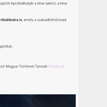
tók kipróbálhatják a kínai sakkot, a kínai
róbálására is
, amely a szabadkőművesek
gatókat.
nkori Magyar Történeti Tanszék
Facebook