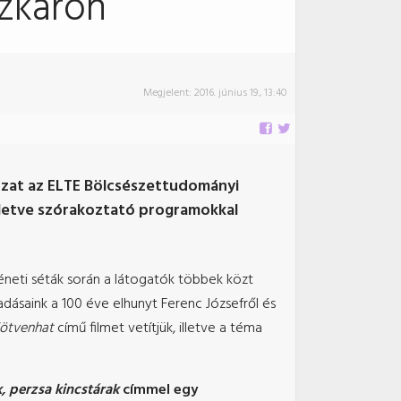
zkaron
Megjelent:
2016. június 19., 13:40
ozat az ELTE Bölcsészettudományi
lletve szórakoztató programokkal
éneti séták során a látogatók többek közt
dásaink a 100 éve elhunyt Ferenc Józsefről és
ötvenhat
című filmet vetítjük, illetve a téma
, perzsa kincstárak
címmel egy