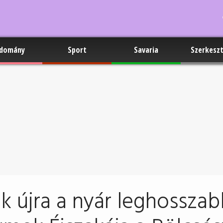
domány
Sport
Savaria
Szerkesz
k újra a nyár leghosszab