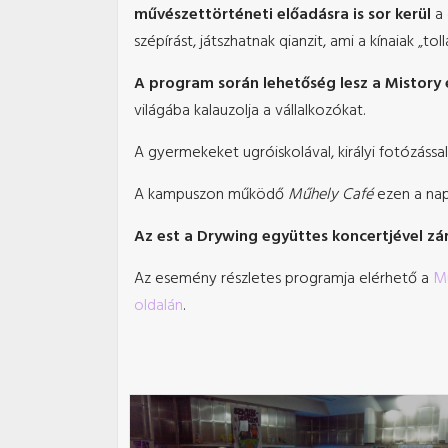
művészettörténeti előadásra is sor kerül
a 
szépírást, játszhatnak qianzit, ami a kínaiak „toll
A program során lehetőség lesz a Mistory és
világába kalauzolja a vállalkozókat.
A gyermekeket ugróiskolával, királyi fotózással 
A kampuszon működő
Műhely Café
ezen a napo
Az est a Drywing együttes koncertjével zá
Az esemény részletes programja elérhető a
Mú
oldalán
.