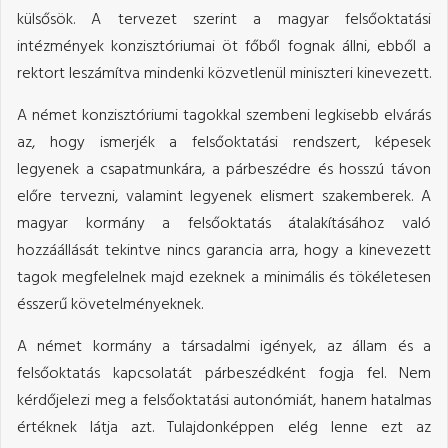
külsősök. A tervezet szerint a magyar felsőoktatási
intézmények konzisztóriumai öt főből fognak állni, ebből a
rektort leszámítva mindenki közvetlenül miniszteri kinevezett.
A német konzisztóriumi tagokkal szembeni legkisebb elvárás
az, hogy ismerjék a felsőoktatási rendszert, képesek
legyenek a csapatmunkára, a párbeszédre és hosszú távon
előre tervezni, valamint legyenek elismert szakemberek. A
magyar kormány a felsőoktatás átalakításához való
hozzáállását tekintve nincs garancia arra, hogy a kinevezett
tagok megfelelnek majd ezeknek a minimális és tökéletesen
ésszerű követelményeknek.
A német kormány a társadalmi igények, az állam és a
felsőoktatás kapcsolatát párbeszédként fogja fel. Nem
kérdőjelezi meg a felsőoktatási autonómiát, hanem hatalmas
értéknek látja azt. Tulajdonképpen elég lenne ezt az