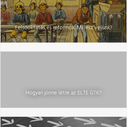
Felsőoktatás és reformok. Mi lesz velünk?
Hogyan jönne létre az ELTE GTK?