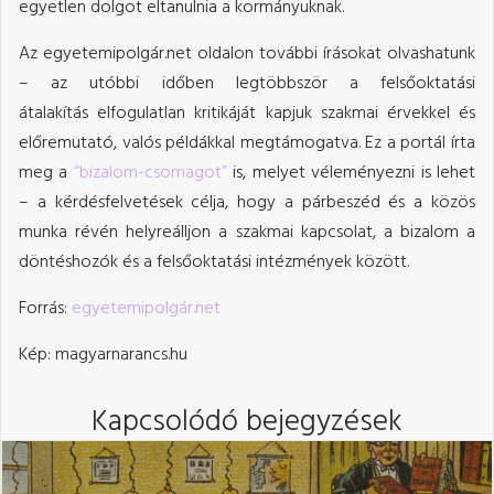
egyetlen dolgot eltanulnia a kormányuknak.
Az egyetemipolgár.net oldalon további írásokat olvashatunk
– az utóbbi időben legtöbbször a felsőoktatási
átalakítás elfogulatlan kritikáját kapjuk szakmai érvekkel és
előremutató, valós példákkal megtámogatva. Ez a portál írta
meg a
“bizalom-csomagot”
is, melyet véleményezni is lehet
– a kérdésfelvetések célja, hogy a párbeszéd és a közös
munka révén helyreálljon a szakmai kapcsolat, a bizalom a
döntéshozók és a felsőoktatási intézmények között.
Forrás:
egyetemipolgár.net
Kép: magyarnarancs.hu
Kapcsolódó bejegyzések