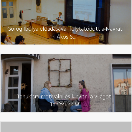
Görög Ibolya előadásával folytatódott a Navratil
Ákos S...
Tanulásra motiválni és kinyitni a világot –
Tanítsunk M...