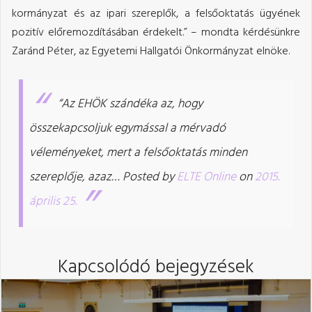
kormányzat és az ipari szereplők, a felsőoktatás ügyének
pozitív előremozdításában érdekelt.” – mondta kérdésünkre
Zaránd Péter, az Egyetemi Hallgatói Önkormányzat elnöke.
“Az EHÖK szándéka az, hogy
összekapcsoljuk egymással a mérvadó
véleményeket, mert a felsőoktatás minden
szereplője, azaz…
Posted by
ELTE Online
on
2015.
április 25.
Kapcsolódó bejegyzések