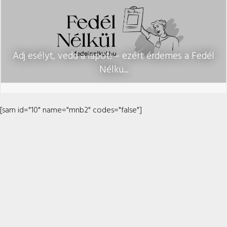
Adj esélyt, vedd a lapot! – ezért érdemes a Fedél
Nélkü...
[sam id="10" name="mnb2" codes="false"]