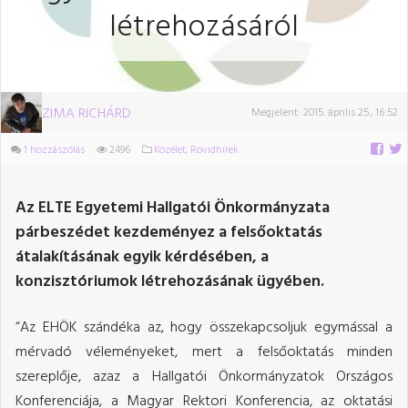
létrehozásáról
ZIMA RICHÁRD
Megjelent:
2015. április 25., 16:52
1 hozzászólás
2496
Közélet
,
Rövidhírek
Az ELTE Egyetemi Hallgatói Önkormányzata
párbeszédet kezdeményez a felsőoktatás
átalakításának egyik kérdésében, a
konzisztóriumok létrehozásának ügyében.
“Az EHÖK szándéka az, hogy összekapcsoljuk egymással a
mérvadó véleményeket, mert a felsőoktatás minden
szereplője, azaz a Hallgatói Önkormányzatok Országos
Konferenciája, a Magyar Rektori Konferencia, az oktatási