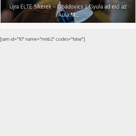
Újra ELTE Sikerek – Obádovics J. Gyula ad elő az
Aula M...
[sam id="10" name="mnb2" codes="false"]