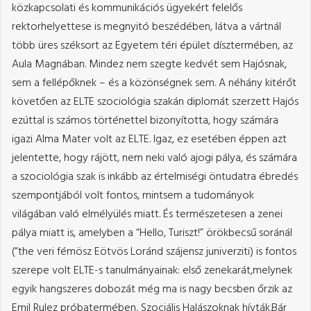
közkapcsolati és kommunikációs ügyekért felelős
rektorhelyettese is megnyitó beszédében, látva a vártnál
több üres széksort az Egyetem téri épület dísztermében, az
Aula Magnában. Mindez nem szegte kedvét sem Hajósnak,
sem a fellépőknek – és a közönségnek sem. A néhány kitérőt
követően az ELTE szociológia szakán diplomát szerzett Hajós
ezúttal is számos történettel bizonyította, hogy számára
igazi Alma Mater volt az ELTE. Igaz, ez esetében éppen azt
jelentette, hogy rájött, nem neki való ajogi pálya, és számára
a szociológia szak is inkább az értelmiségi öntudatra ébredés
szempontjából volt fontos, mintsem a tudományok
világában való elmélyülés miatt. És természetesen a zenei
pálya miatt is, amelyben a “Hello, Turiszt!” örökbecsű soránál
(“the veri fémösz Eötvös Loránd szájensz juniverziti) is fontos
szerepe volt ELTE-s tanulmányainak: első zenekarát,melynek
egyik hangszeres dobozát még ma is nagy becsben őrzik az
Emil Rulez próbatermében, Szociális Halászoknak hívták.Bár