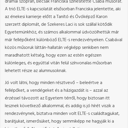
drámai szoprán, Becsák Franciska színesítette Csaba műsorát.
A trió ELTE-s kapcsolatát elsősorban Franciska jelentette, aki
az énekesi karrierje előtt a Tanító és Óvóképző Karon
szerzett diplomát, de Szekeres Laci is sok szállal kötődik
Egyetemünkhöz, és számos alkalommal üdvözölhettük már
már fellépőként különböző ELTE-s rendezvényeken. Csabával
közös műsoruk láttán-hallatán végképp senkiben nem
maradhatott kétség, hogy ezen az estén egészen
különleges, és egyúttal vitán felül színvonalas műsorban
lehetett része az alumnusoknak.
Jó volt látni, hogy minden résztvevő – beleértve a
fellépőket, a vendégeket és a házigazdát is – azzal az
érzéssel távozott az Egyetem térről, hogy biztosan itt
lesznek következő alkalommal, és addig is jó hírét viszik a
rendezvénynek, biztatva minden volt ELTE-s családtagjukat,
barátjukat, ismerősüket, hogy semmiképp ne hagyják ki a