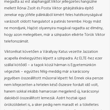
megadta az est alaphangját.Viktor jellegzetes hangszíne
mellett Rónai Zsolt és Posta Viktor gitárjátékára építő
zenekar egy jóféle pálinkából kimért feles hatékonyságával
varázsolt oldott hangulatot a patinás terembe. Hogy mást
ne mondjunk, Hajóst olyannyira magával ragadta az élmény,
hogy azon melegében, már a színpadon elkérte Török Viktor
telefonszámát.
Viktorékat követően a Várallyay Katus vezette Jazzation
acapella énekegyüttes lépett a színpadra. Az ELTE-hez ezer
szállal kötődő – a tagok közül hárman is Egyetemünkön
végeztek – együttes félig-meddig már a karácsony
jegyében összeállított műsorral lépett fel. Ennek oka persze
nem kifejezetten a hirtelen késő ősziesre fordult idő volt,
hanem sokkal inkább hamarosan megjelenő új, karácsonyi
dalokból összeállított lemezük. Azért hoztak igazi
örökzöldeket is, a siker pedig nem maradt el: a tökéletes