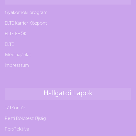
Gyakornoki program
ELTE Karrier Központ
ELTE EHÖK
ELTE
Médiaajánlat
Impresszum
Hallgatói Lapok
TáTKontúr
Pesti Bölcsész Újság
PersPeKtíva