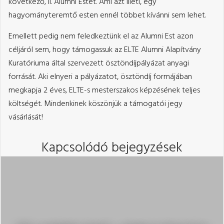
következő, II. Alumni Estet. Ami azt illeti, egy
hagyományteremtő esten ennél többet kívánni sem lehet.
Emellett pedig nem feledkeztünk el az Alumni Est azon
céljáról sem, hogy támogassuk az ELTE Alumni Alapítvány
Kuratóriuma által szervezett ösztöndíjpályázat anyagi
forrását. Aki elnyeri a pályázatot, ösztöndíj formájában
megkapja 2 éves, ELTE-s mesterszakos képzésének teljes
költségét. Mindenkinek köszönjük a támogatói jegy
vásárlását!
Kapcsolódó bejegyzések