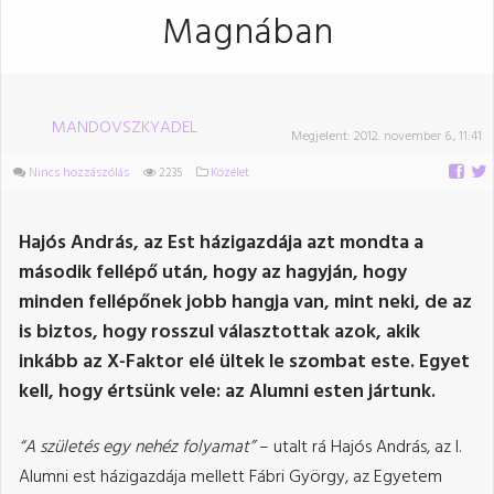
Magnában
MANDOVSZKYADEL
Megjelent:
2012. november 6., 11:41
Nincs hozzászólás
2235
Közélet
Hajós András, az Est házigazdája azt mondta a
második fellépő után, hogy az hagyján, hogy
minden fellépőnek jobb hangja van, mint neki, de az
is biztos, hogy rosszul választottak azok, akik
inkább az X-Faktor elé ültek le szombat este. Egyet
kell, hogy értsünk vele: az Alumni esten jártunk.
“A születés egy nehéz folyamat”
– utalt rá Hajós András, az I.
Alumni est házigazdája mellett Fábri György, az Egyetem