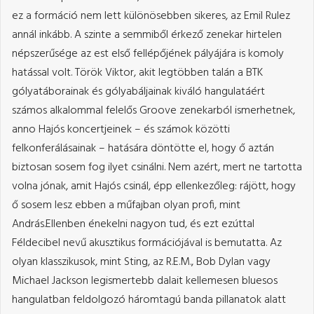
ez a formáció nem lett különösebben sikeres, az Emil Rulez
annál inkább. A szinte a semmiből érkező zenekar hirtelen
népszerűsége az est első fellépőjének pályájára is komoly
hatással volt. Török Viktor, akit legtöbben talán a BTK
gólyatáborainak és gólyabáljainak kiváló hangulatáért
számos alkalommal felelős Groove zenekarból ismerhetnek,
anno Hajós koncertjeinek – és számok közötti
felkonferálásainak – hatására döntötte el, hogy ő aztán
biztosan sosem fog ilyet csinálni. Nem azért, mert ne tartotta
volna jónak, amit Hajós csinál, épp ellenkezőleg: rájött, hogy
ő sosem lesz ebben a műfajban olyan profi, mint
András.Ellenben énekelni nagyon tud, és ezt ezúttal
Féldecibel nevű akusztikus formációjával is bemutatta. Az
olyan klasszikusok, mint Sting, az R.E.M., Bob Dylan vagy
Michael Jackson legismertebb dalait kellemesen bluesos
hangulatban feldolgozó háromtagú banda pillanatok alatt