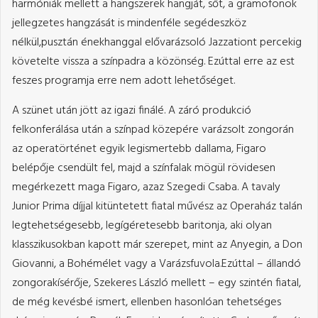
harmóniák mellett a hangszerek hangját, sőt, a gramofonok
jellegzetes hangzását is mindenféle segédeszköz
nélkül,pusztán énekhanggal elővarázsoló Jazzationt percekig
követelte vissza a színpadra a közönség. Ezúttal erre az est
feszes programja erre nem adott lehetőséget.
A szünet után jött az igazi finálé. A záró produkció
felkonferálása után a színpad közepére varázsolt zongorán
az operatörténet egyik legismertebb dallama, Figaro
belépője csendült fel, majd a színfalak mögül rövidesen
megérkezett maga Figaro, azaz Szegedi Csaba. A tavaly
Junior Prima díjjal kitüntetett fiatal művész az Operaház talán
legtehetségesebb, legígéretesebb baritonja, aki olyan
klasszikusokban kapott már szerepet, mint az Anyegin, a Don
Giovanni, a Bohémélet vagy a Varázsfuvola.Ezúttal – állandó
zongorakísérője, Szekeres László mellett – egy szintén fiatal,
de még kevésbé ismert, ellenben hasonlóan tehetséges