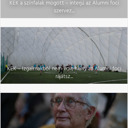
KEK a színfalak mögött – interjú az Alumni foci
szervez...
KEK – Izgalmakból nem volt hiány az Alumni foci
rájátsz...