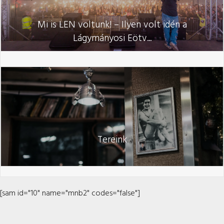
Mi is LEN voltunk! – Ilyen volt idén a
Lágymányosi Eötv...
Tereink
[sam id="10" name="mnb2" codes="false"]