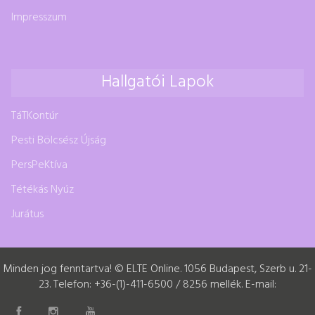
Impresszum
Hallgatói Lapok
TáTKontúr
Pesti Bölcsész Újság
PersPeKtíva
Tétékás Nyúz
Jurátus
Minden jog fenntartva! © ELTE Online. 1056 Budapest, Szerb u. 21-
23. Telefon: +36-(1)-411-6500 / 8256 mellék. E-mail: