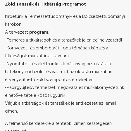
Zöld Tanszék és Titkárság Programot
hirdetünk a Természettudományi- és a Bölcsészettudományi
Karokon.
A tervezett
program:
-Felmérés a titkárságok és a tanszékek jelenlegi helyzetéről
-Környezet- és emberbarát iroda témában képzés a
titkárságok munkatársai számára
-Nyomtatott és elektronikus tudásanyag biztosítása a
hatékony irodazöldítés valamint az oktatási munkában
érvényesíthető zöld szempontok érdekében
-PapírgyűjtésA természet megóvása és munkakörnyezetünk
élhetővé tétele közös ügyünk!
Várjuk a titkárságok és tanszékek jelentkezését az email
címen
.
A felmerülő kérdésekre a fentebbi címen készségesen