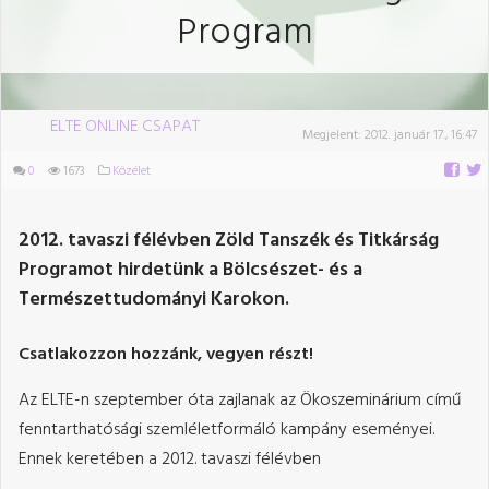
Program
ELTE ONLINE CSAPAT
Megjelent:
2012. január 17., 16:47
0
1673
Közélet
2012. tavaszi félévben Zöld Tanszék és Titkárság
Programot hirdetünk a Bölcsészet- és a
Természettudományi Karokon.
Csatlakozzon hozzánk, vegyen részt!
Az ELTE-n szeptember óta zajlanak az Ökoszeminárium című
fenntarthatósági szemléletformáló kampány eseményei.
Ennek keretében a 2012. tavaszi félévben