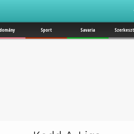
domány
Sport
Savaria
Szerkesz