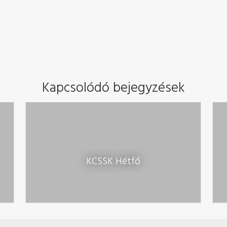
Kapcsolódó bejegyzések
KCSSK Hétfő