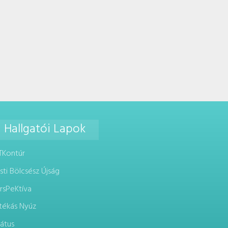
Hallgatói Lapok
TKontúr
sti Bölcsész Újság
rsPeKtíva
tékás Nyúz
rátus