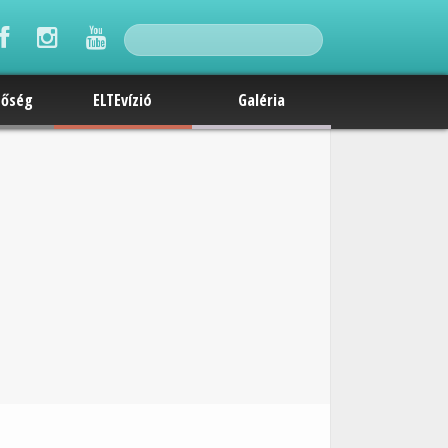
tőség
ELTEvízió
Galéria