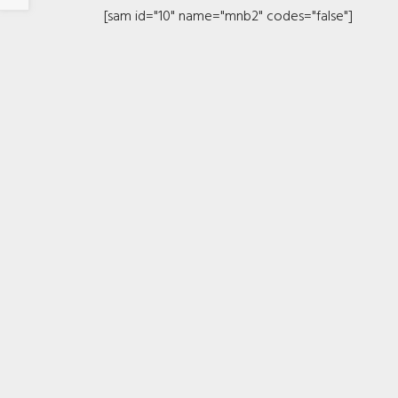
[sam id="10" name="mnb2" codes="false"]