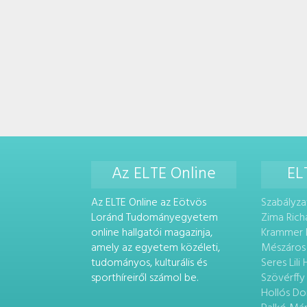
Az ELTE Online
EL
Az ELTE Online az Eötvös
Szabályza
Loránd Tudományegyetem
Zima Rich
online hallgatói magazinja,
Krammer 
amely az egyetem közéleti,
Mészáros
tudományos, kulturális és
Seres Lili
sporthíreiről számol be.
Szövérffy
Hollós Do