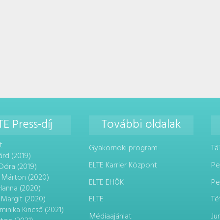
TE Press-díj
További oldalak
t
Gyakornoki program
Tá
árd (2019)
ELTE Karrier Központ
Pe
Dóra (2019)
 Márton (2020)
ELTE EHÖK
Pe
 Hanna (2020)
 Margit (2020)
ELTE
Té
minika Kincső (2021)
Médiaajánlat
Ju