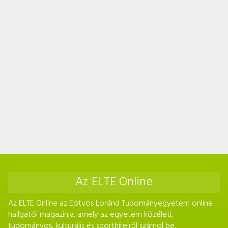
Az ELTE Online
Az ELTE Online az Eötvös Loránd Tudományegyetem online
hallgatói magazinja, amely az egyetem közéleti,
tudományos, kulturális és sporthíreiről számol be.