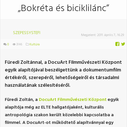
„Bokréta és biciklilánc”
SZEPESSYSTEFI
Megjelent:
2011. április 7., 16:29
0
3146
Kultúra
Füredi Zoltánnal, a DocuArt Filmművészeti Központ
egyik alapítójával beszélgettünk a dokumentumfilm
értékéről, szerepéről, lehetőségeiről és társadalmi
használatának szélesítéséről.
Füredi Zoltán, a
DocuArt Filmművészeti Központ
egyik
alapítója még az ELTE hallgatójaként, kulturális
antropológia szakon került közelebbi kapcsolatba a
filmmel. A DocuArt-ot működtető alapítvánnyal egy