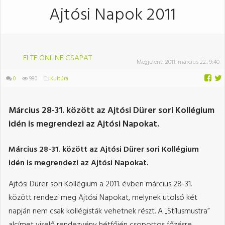
Ajtósi Napok 2011
ELTE ONLINE CSAPAT
Megjelent:
2011. március 22., 9:40
0
980
Kultúra
Március 28-31. között az Ajtósi Dürer sori Kollégium
idén is megrendezi az Ajtósi Napokat.
Március 28-31. között az Ajtósi Dürer sori Kollégium
idén is megrendezi az Ajtósi Napokat.
Ajtósi Dürer sori Kollégium a 2011. évben március 28-31.
között rendezi meg Ajtósi Napokat, melynek utolsó két
napján nem csak kollégisták vehetnek részt. A „Stílusmustra”
alcímet viselő rendezvény hétfőjén csoportos főzésre,