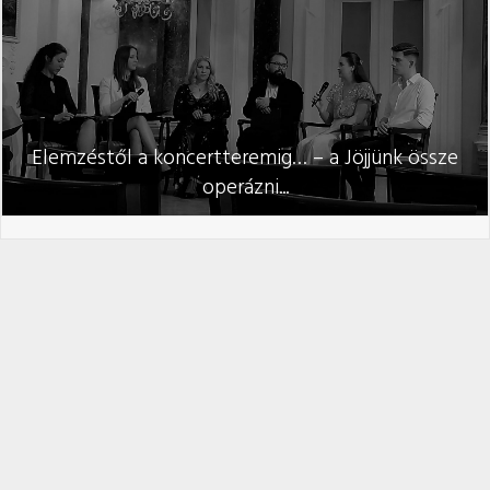
Elemzéstől a koncertteremig… – a Jöjjünk össze
operázni...