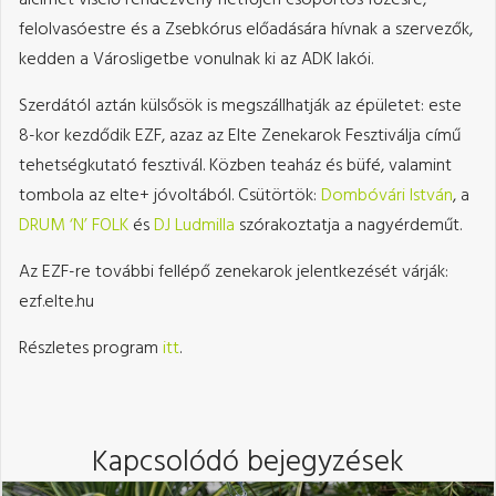
felolvasóestre és a Zsebkórus előadására hívnak a szervezők,
kedden a Városligetbe vonulnak ki az ADK lakói.
Szerdától aztán külsősök is megszállhatják az épületet: este
8-kor kezdődik EZF, azaz az Elte Zenekarok Fesztiválja című
tehetségkutató fesztivál. Közben teaház és büfé, valamint
tombola az elte+ jóvoltából. Csütörtök:
Dombóvári István
, a
DRUM ‘N’ FOLK
és
DJ Ludmilla
szórakoztatja a nagyérdeműt.
Az EZF-re további fellépő zenekarok jelentkezését várják:
ezf.elte.hu
Részletes program
itt
.
Kapcsolódó bejegyzések