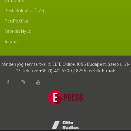
TáTKontúr
Pesti Bölcsész Újság
PersPeKtíva
Tétékás Nyúz
Jurátus
Minden jog fenntartva! © ELTE Online. 1056 Budapest, Szerb u. 21-
23. Telefon: +36-(1)-411-6500 / 8256 mellék. E-mail: