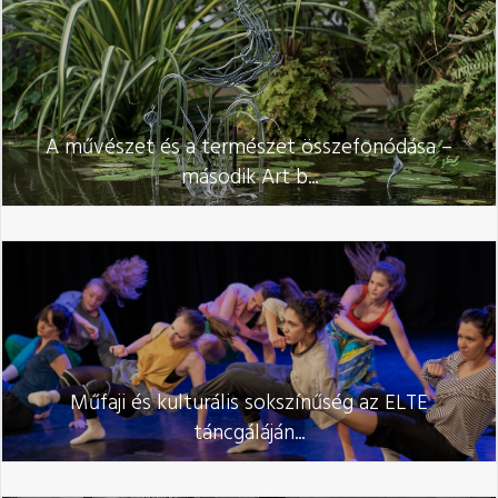
A művészet és a természet összefonódása –
második Art b...
Műfaji és kulturális sokszínűség az ELTE
táncgáláján...