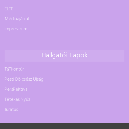
ELTE
Médiaajánlat
Impresszum
Hallgatói Lapok
TáTKontúr
Pesti Bölcsész Újság
PersPeKtíva
Tétékás Nyúz
Jurátus