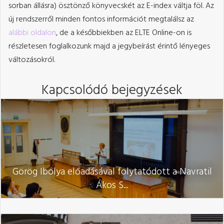
sorban állásra) ösztönző könyvecskét az E-index váltja föl. Az
új rendszerről minden fontos információt megtalálsz az
alábbi oldalon
, de a későbbiekben az ELTE Online-on is
részletesen foglalkozunk majd a jegybeírást érintő lényeges
változásokról.
Kapcsolódó bejegyzések
Görög Ibolya előadásával folytatódott a Navratil
Ákos S...