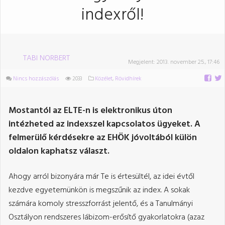
indexről!
TABI NORBERT
Megjelent:
2013. november 25., 17:46
Nincs hozzászólás
2033
Közélet
,
Rövidhírek
Mostantól az ELTE-n is elektronikus úton
intézheted az indexszel kapcsolatos ügyeket. A
felmerülő kérdésekre az EHÖK jóvoltából külön
oldalon kaphatsz választ.
Ahogy arról bizonyára már Te is értesültél, az idei évtől
kezdve egyetemünkön is megszűnik az index. A sokak
számára komoly stresszforrást jelentő, és a Tanulmányi
Osztályon rendszeres lábizom-erősítő gyakorlatokra (azaz