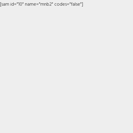
[sam id="10" name="mnb2" codes="false"]