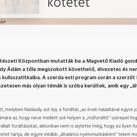
kötetét
ítészeti Központban mutatták be a Magvető Kiadó gon
dy Ádám a tőle megszokott követhető, élvezetes és nem
 kulisszatitkaiba. A szerda esti program során a szerző
szetesen más olyan témák is szóba kerültek, amik egy „
t, melyben Nádasdy azt írja, a fordítás „az évek haladtával egyre 
zámára az, hogy neve mellett sok helyen a „műfordító” szerepel f
llalt fordításokat, akkoriban nem is sejtette még, hogy ez ilyen fo
tet tartja, de egyre inkább „általános nyelvmunkásként” tekint mag