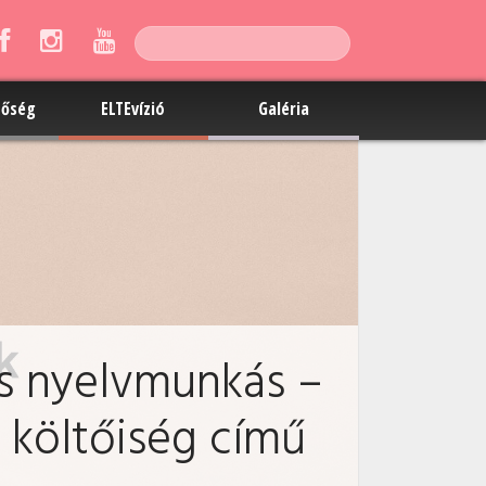
tőség
ELTEvízió
Galéria
s nyelvmunkás –
költőiség című