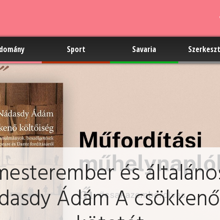
domány
Sport
Savaria
Szerkesz
esterember és általáno
dasdy Ádám A csökkenő 