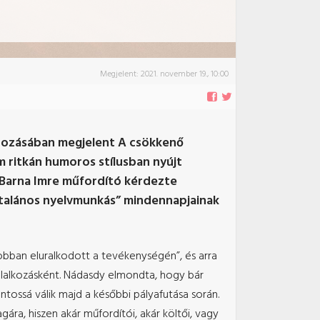
Megjelent:
2021. november 19., 10:00
dozásában megjelent A csökkenő
 ritkán humoros stílusban nyújt
t Barna Imre műfordító kérdezte
általános nyelvmunkás” mindennapjainak
jobban eluralkodott a tevékenységén”, és arra
oglalkozásként. Nádasdy elmondta, hogy bár
ntossá válik majd a későbbi pályafutása során.
ára, hiszen akár műfordítói, akár költői, vagy