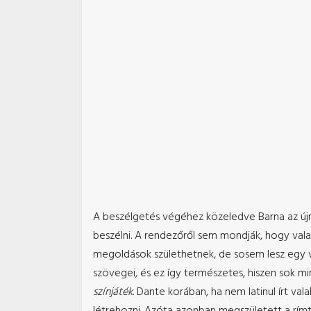
A beszélgetés végéhez közeledve Barna az újraf
beszélni. A rendezőről sem mondják, hogy vala
megoldások születhetnek, de sosem lesz egy vé
szövegei, és ez így természetes, hiszen sok mi
színjáték
. Dante korában, ha nem latinul írt v
létrehozni. Azóta azonban megszületett a rímte