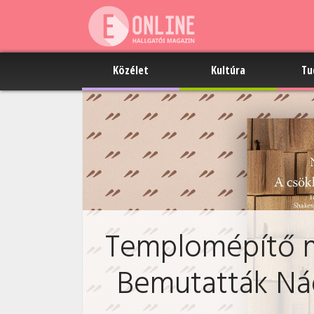
Közélet
Kultúra
Tu
Templomépítő m
Bemutatták Ná