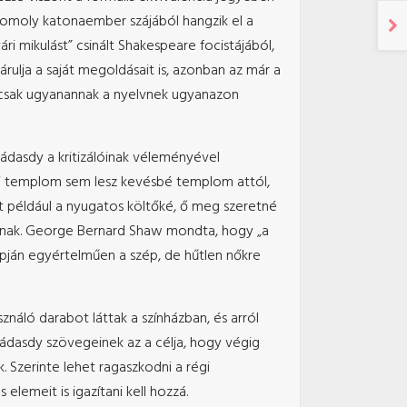
y komoly katonaember szájából hangzik el a
ri mikulást” csinált Shakespeare focistájából,
rulja a saját megoldásait is, azonban az már a
z csak ugyanannak a nyelvnek ugyanazon
Nádasdy a kritizálóinak véleményével
ori templom sem lesz kevésbé templom attól,
nt például a nyugatos költőké, ő meg szeretné
rmának. George Bernard Shaw mondta, hogy „a
apján egyértelműen a szép, de hűtlen nőkre
náló darabot láttak a színházban, és arról
Nádasdy szövegeinek az a célja, hogy végig
 Szerinte lehet ragaszkodni a régi
elemeit is igazítani kell hozzá.