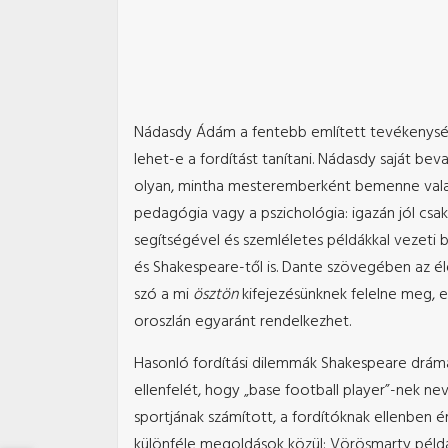
Nádasdy Ádám a fentebb említett tevékenysége
lehet-e a fordítást tanítani. Nádasdy saját bev
olyan, mintha mesteremberként bemenne valaki
pedagógia vagy a pszichológia: igazán jól csa
segítségével és szemléletes példákkal vezeti b
és Shakespeare-től is. Dante szövegében az éle
szó a mi
ösztön
kifejezésünknek felelne meg, 
oroszlán egyaránt rendelkezhet.
Hasonló fordítási dilemmák Shakespeare drám
ellenfelét, hogy „base football player”-nek n
sportjának számított, a fordítóknak ellenben 
különféle megoldások közül: Vörösmarty például