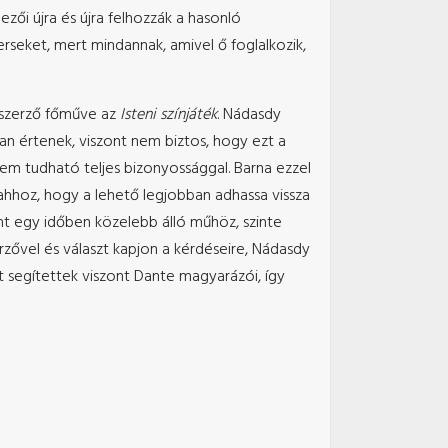
zői újra és újra felhozzák a hasonló
seket, mert mindannak, amivel ő foglalkozik,
a szerző főműve az
Isteni színjáték
. Nádasdy
lóan értenek, viszont nem biztos, hogy ezt a
em tudható teljes bizonyossággal. Barna ezzel
 ahhoz, hogy a lehető legjobban adhassa vissza
nt egy időben közelebb álló műhöz, szinte
rzővel és választ kapjon a kérdéseire, Nádasdy
t segítettek viszont Dante magyarázói, így