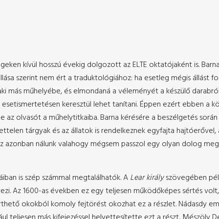
ken kívül hosszú évekig dolgozott az ELTE oktatójaként is. Barna
allása szerint nem ért a traduktológiához: ha esetleg mégis állást fo
 más műhelyébe, és elmondaná a véleményét a készülő darabról. S
k esetismertetésen keresztül lehet tanítani. Éppen ezért ebben a 
e az olvasót a műhelytitkaiba. Barna kérésére a beszélgetés során 
ttelen tárgyak és az állatok is rendelkeznek egyfajta hajtóerővel,
ez azonban nálunk valahogy mégsem passzol egy olyan dolog megnev
áiban is szép számmal megtalálhatók. A
Lear király
szövegében példá
evezi. Az 1600-as években ez egy teljesen működőképes sértés volt,
érthető okokból komoly fejtörést okozhat ez a részlet. Nádasdy em
 teljesen más kifejezéssel helyettesítette ezt a részt, Mészöly D