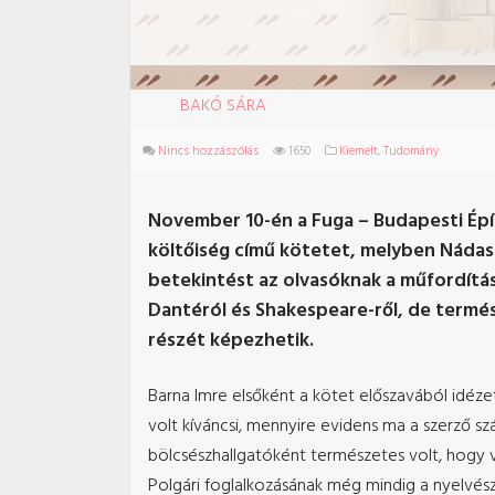
BAKÓ SÁRA
Nincs hozzászólás
1650
Kiemelt
,
Tudomány
November 10-én a Fuga – Budapesti Ép
költőiség című kötetet, melyben Nádas
betekintést az olvasóknak a műfordítás
Dantéról és Shakespeare-ről, de termé
részét képezhetik.
Barna Imre elsőként a kötet előszavából idézet
volt kíváncsi, mennyire evidens ma a szerző s
bölcsészhallgatóként természetes volt, hogy vá
Polgári foglalkozásának még mindig a nyelvésze