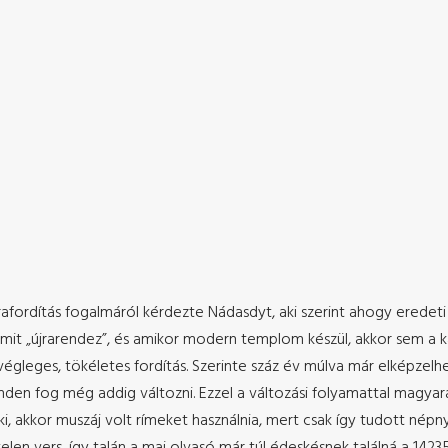
ordítás fogalmáról kérdezte Nádasdyt, aki szerint ahogy eredeti fo
mit „újrarendez”, és amikor modern templom készül, akkor sem a ka
gleges, tökéletes fordítás. Szerinte száz év múlva már elképzelhe
nden fog még addig változni. Ezzel a változási folyamattal magyará
alaki, akkor muszáj volt rímeket használnia, mert csak így tudott 
len vers, így talán a mai olvasó már túl édeskésnek találná a 14235