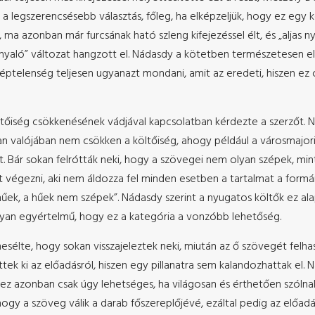
m a legszerencsésebb választás, főleg, ha elképzeljük, hogy ez eg
ma azonban már furcsának ható szleng kifejezéssel élt, és „aljas nyá
nyaló” változat hangzott el. Nádasdy a kötetben természetesen elá
 képtelenség teljesen ugyanazt mondani, amit az eredeti, hiszen e
öltőiség csökkenésének vádjával kapcsolatban kérdezte a szerzőt. 
iban valójában nem csökken a költőiség, ahogy például a városmaj
. Bár sokan felrótták neki, hogy a szövegei nem olyan szépek, mi
kát végezni, aki nem áldozza fel minden esetben a tartalmat a fo
hűek, a hűek nem szépek”. Nádasdy szerint a nyugatos költők ez al
lyan egyértelmű, hogy ez a kategória a vonzóbb lehetőség.
élte, hogy sokan visszajeleztek neki, miután az ő szövegét felhasz
ek ki az előadásról, hiszen egy pillanatra sem kalandozhattak el. 
ez azonban csak úgy lehetséges, ha világosan és érthetően szólnak.
hogy a szöveg válik a darab főszereplőjévé, ezáltal pedig az előadás 