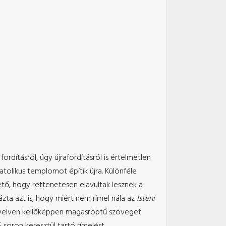
rdításról, úgy újrafordításról is értelmetlen
tolikus templomot építik újra. Különféle
tő, hogy rettenetesen elavultak lesznek a
zta azt is, hogy miért nem rímel nála az
Isteni
népnyelven kellőképpen magasröptű szöveget
 soron keresztül tartó rímelést.