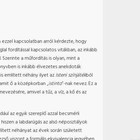
 ezzel kapcsolatban arról kérdezte, hogy
glal fordítással kapcsolatos vitákban, az inkább
zerinte a műfordítás is olyan, mint a
könyvben is inkább élvezetes anekdoták
is említett néhány ilyet az
Isteni színjáték
ból
 amit ő a középkorban „
istinto
”-nak nevez. Ez a
ezésére, amivel a tűz, a víz, a kő és az
ul az egyik szereplő azzal becsmérli
 hiszen a labdarúgás az alsó néposztályok
lített néhányat az évek során született
ezső viszont a formális ekvivalencia jegyében