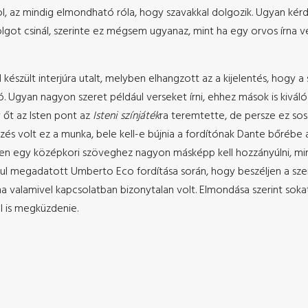
, az mindig elmondható róla, hogy szavakkal dolgozik. Ugyan kérde
ot csinál, szerinte ez mégsem ugyanaz, mint ha egy orvos írna ver
készült interjúra utalt, melyben elhangzott az a kijelentés, hogy 
lló. Ugyan nagyon szeret például verseket írni, ehhez mások is kivá
y őt az Isten pont az
Isteni színjáték
ra teremtette, de persze ez sos
rzés volt ez a munka, bele kell-e bújnia a fordítónak Dante bőrébe
iszen egy középkori szöveghez nagyon másképp kell hozzányúlni, mi
dául megadatott Umberto Eco fordítása során, hogy beszéljen a sze
ha valamivel kapcsolatban bizonytalan volt. Elmondása szerint soka
l is megküzdenie.