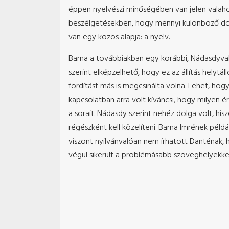
éppen nyelvészi minőségében van jelen valahol
beszélgetésekben, hogy mennyi különböző dolg
van egy közös alapja: a nyelv.
Barna a továbbiakban egy korábbi, Nádasdyval 
szerint elképzelhető, hogy ez az állítás helytá
fordítást más is megcsinálta volna. Lehet, hog
kapcsolatban arra volt kíváncsi, hogy milyen é
a sorait. Nádasdy szerint nehéz dolga volt, h
régészként kell közelíteni. Barna Imrének pél
viszont nyilvánvalóan nem írhatott Danténak, 
végül sikerült a problémásabb szöveghelyekke