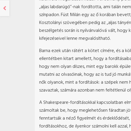
„aljas labdarúgó”-nak fordította, ami talán ne
színpadon. Füst Milán egy az ő korában bevett, 
Kosztolányi szövegében pedig az „aljas tányér
beszélgetés során is nyilvánvalóvá vált, hogy
kifejezéseivel lenne megvalósítható.
Barna ezek után rátért a kötet címére, és a k
ellentétben kitart amellett, hogy a fordítása
hogy nem olyan díszes, mint egy barokk épület
mutatni az olvasóinak, hogy az is tud jó mun
nők olyanok, mint a fordítások: a szépek nem 
szavaztak, számára azonban nem feltétlenül o
A Shakespeare-fordításokkal kapcsolatban elmes
számoltak be, hogy meglehetősen fáradtan jött
fenntartsák a néző figyelmét és érdeklődését, 
fordításokhoz, de ilyenkor számolni kell azzal, 