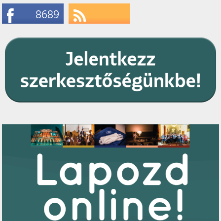
8689
Likes
Subscribe
RSS Feeds