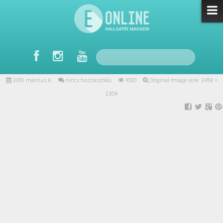
2019. március 6.
nincs hozzászólás
1000
Original Image size:
3456 ×
2304