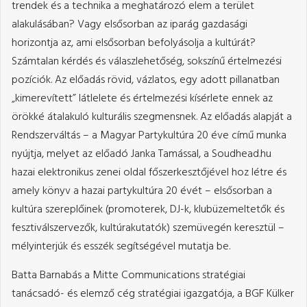
trendek és a technika a meghatározó elem a terület
alakulásában? Vagy elsősorban az iparág gazdasági
horizontja az, ami elsősorban befolyásolja a kultúrát?
Számtalan kérdés és válaszlehetőség, sokszínű értelmezési
pozíciók. Az előadás rövid, vázlatos, egy adott pillanatban
„kimerevített” látlelete és értelmezési kísérlete ennek az
örökké átalakuló kulturális szegmensnek. Az előadás alapját a
Rendszerváltás – a Magyar Partykultúra 20 éve című munka
nyújtja, melyet az előadó Janka Tamással, a Soudhead.hu
hazai elektronikus zenei oldal főszerkesztőjével hoz létre és
amely könyv a hazai partykultúra 20 évét – elsősorban a
kultúra szereplőinek (promoterek, DJ-k, klubüzemeltetők és
fesztiválszervezők, kultúrakutatók) szemüvegén keresztül –
mélyinterjúk és esszék segítségével mutatja be.
Batta Barnabás a Mitte Communications stratégiai
tanácsadó- és elemző cég stratégiai igazgatója, a BGF Külker