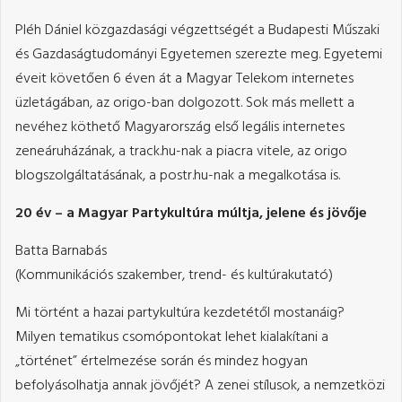
Pléh Dániel közgazdasági végzettségét a Budapesti Műszaki
és Gazdaságtudományi Egyetemen szerezte meg. Egyetemi
éveit követően 6 éven át a Magyar Telekom internetes
üzletágában, az origo-ban dolgozott. Sok más mellett a
nevéhez köthető Magyarország első legális internetes
zeneáruházának, a track.hu-nak a piacra vitele, az origo
blogszolgáltatásának, a postr.hu-nak a megalkotása is.
20 év – a Magyar Partykultúra múltja, jelene és jövője
Batta Barnabás
(Kommunikációs szakember, trend- és kultúrakutató)
Mi történt a hazai partykultúra kezdetétől mostanáig?
Milyen tematikus csomópontokat lehet kialakítani a
„történet” értelmezése során és mindez hogyan
befolyásolhatja annak jövőjét? A zenei stílusok, a nemzetközi