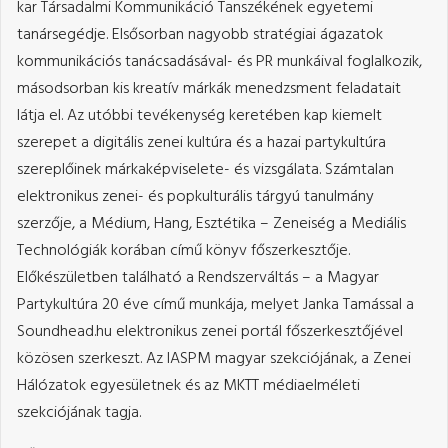
kar Társadalmi Kommunikáció Tanszékének egyetemi
tanársegédje. Elsősorban nagyobb stratégiai ágazatok
kommunikációs tanácsadásával- és PR munkáival foglalkozik,
másodsorban kis kreatív márkák menedzsment feladatait
látja el. Az utóbbi tevékenység keretében kap kiemelt
szerepet a digitális zenei kultúra és a hazai partykultúra
szereplőinek márkaképviselete- és vizsgálata. Számtalan
elektronikus zenei- és popkulturális tárgyú tanulmány
szerzője, a Médium, Hang, Esztétika – Zeneiség a Mediális
Technológiák korában című könyv főszerkesztője.
Előkészületben található a Rendszerváltás – a Magyar
Partykultúra 20 éve című munkája, melyet Janka Tamással a
Soundhead.hu elektronikus zenei portál főszerkesztőjével
közösen szerkeszt. Az IASPM magyar szekciójának, a Zenei
Hálózatok egyesületnek és az MKTT médiaelméleti
szekciójának tagja.