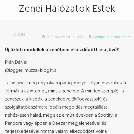
Zenei Hálózatok Estek
ZSOFI
2012. november 15., 19:00
Szimpla Kert moziterem
Új üzleti modellek a zenében: elkezdődött-e a jövő?
Pléh Dániel
(Blogger, muzzak.blog.hu)
Talán nincs még egy olyan iparág, melyet olyan drasztikusan
formálna az internet, mint a zeneipar. A minden szereplő- a
zenészek, a kiadók, a zenekedvelők(fogyasztók) és
szolgáltatók számára ideális megoldás megtalálása
nehézkesen halad, mégis az elmúlt években a Spotify, a
Pandora vagy éppen a Deezer megjelenésével és
terjeszkedésével mintha valami elkezdődött volna.