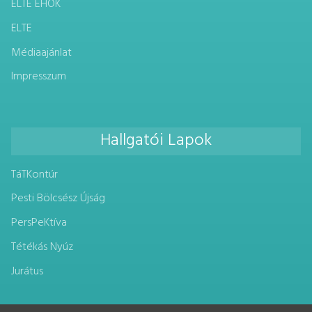
ELTE EHÖK
ELTE
Médiaajánlat
Impresszum
Hallgatói Lapok
TáTKontúr
Pesti Bölcsész Újság
PersPeKtíva
Tétékás Nyúz
Jurátus