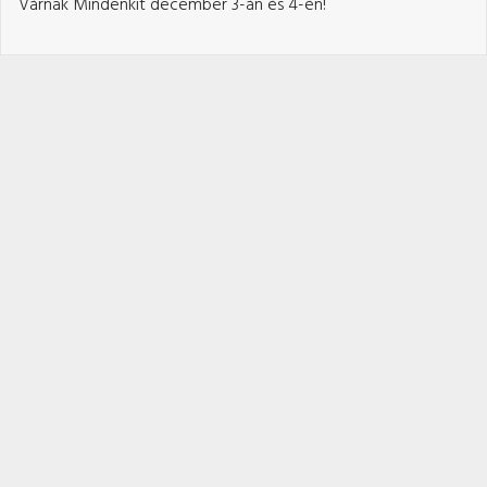
Várnak Mindenkit december 3-án és 4-én!