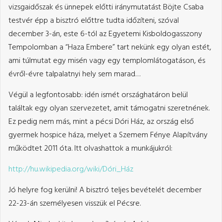
vizsgaidőszak és ünnepek előtti iránymutatást Böjte Csaba
testvér épp a bisztró előttre tudta időzíteni, szóval
december 3-án, este 6-tól az Egyetemi Kisboldogasszony
Tempolomban a “Haza Embere” tart nekünk egy olyan estét,
ami túlmutat egy misén vagy egy templomlátogatáson, és
évről-évre talpalatnyi hely sem marad…
Végül a legfontosabb: idén ismét országhatáron belül
találtak egy olyan szervezetet, amit támogatni szeretnének.
Ez pedig nem más, mint a pécsi Dóri Ház, az ország első
gyermek hospice háza, melyet a Szemem Fénye Alapítvány
működtet 2011 óta. Itt olvashattok a munkájukról:
http://hu.wikipedia.org/
wiki/Dóri_Ház
Jó helyre fog kerülni! A bisztró teljes bevételét december
22-23-án személyesen visszük el Pécsre.