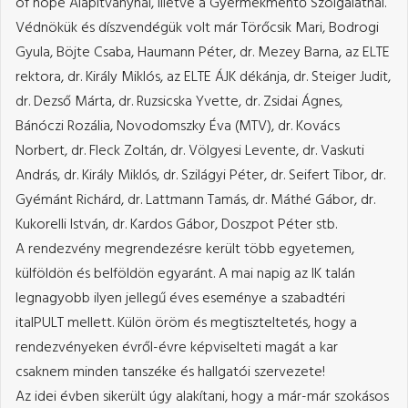
of hope Alapítványnál, illetve a Gyermekmentő Szolgálatnál.
Védnökük és díszvendégük volt már Törőcsik Mari, Bodrogi
Gyula, Böjte Csaba, Haumann Péter, dr. Mezey Barna, az ELTE
rektora, dr. Király Miklós, az ELTE ÁJK dékánja, dr. Steiger Judit,
dr. Dezső Márta, dr. Ruzsicska Yvette, dr. Zsidai Ágnes,
Bánóczi Rozália, Novodomszky Éva (MTV), dr. Kovács
Norbert, dr. Fleck Zoltán, dr. Völgyesi Levente, dr. Vaskuti
András, dr. Király Miklós, dr. Szilágyi Péter, dr. Seifert Tibor, dr.
Gyémánt Richárd, dr. Lattmann Tamás, dr. Máthé Gábor, dr.
Kukorelli István, dr. Kardos Gábor, Doszpot Péter stb.
A rendezvény megrendezésre került több egyetemen,
külföldön és belföldön egyaránt. A mai napig az IK talán
legnagyobb ilyen jellegű éves eseménye a szabadtéri
italPULT mellett. Külön öröm és megtiszteltetés, hogy a
rendezvényeken évről-évre képviselteti magát a kar
csaknem minden tanszéke és hallgatói szervezete!
Az idei évben sikerült úgy alakítani, hogy a már-már szokásos