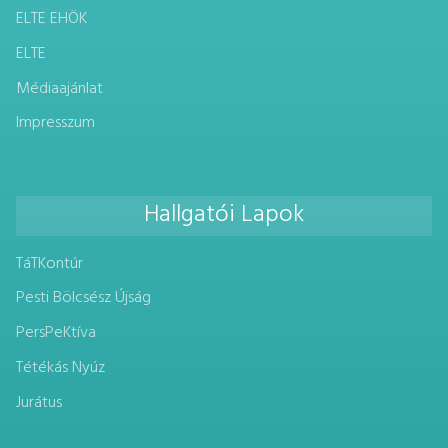
ELTE EHÖK
ELTE
Médiaajánlat
Impresszum
Hallgatói Lapok
TáTKontúr
Pesti Bölcsész Újság
PersPeKtíva
Tétékás Nyúz
Jurátus