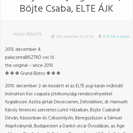
Böjte Csaba, ELTE ÁJK
NAGY RENÁTA
2013. december 04., 07:30
ELTE ÁJK A épület
2013. december 4.
palacsintaBISZTRÓ vol. IV.
the original – since 2010
❉ ❉ ❉ Grand Bistro ❉ ❉ ❉
2010. december 2-án kezdett el az ELTE jogi karán működő
Instruktori Kör csapata jótékonysági rendezvényekkel
foglalkozni. Azóta jártak Devecseren, Délvidéken, dr. Harmath
Károly ferences szerzetes Lurkó Házaiban, Böjte Csabánál
Déván, Kászonban és Csíksomlyón, Beregszászon a Sámuel
Alapítványnál, Budapesten a Dankó utcai Óvodában, az Age