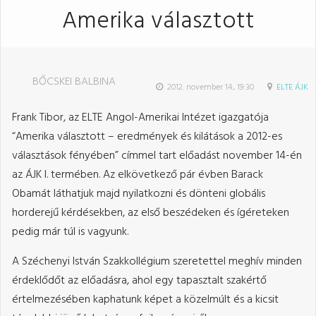
Amerika választott
BŐCSKEI BALBINA
2012. november 14., 19:30
ELTE ÁJK
Frank Tibor, az ELTE Angol-Amerikai Intézet igazgatója
“Amerika választott – eredmények és kilátások a 2012-es
választások fényében” címmel tart előadást november 14-én
az ÁJK I. termében. Az elkövetkező pár évben Barack
Obamát láthatjuk majd nyilatkozni és dönteni globális
horderejű kérdésekben, az első beszédeken és ígéreteken
pedig már túl is vagyunk.
A Széchenyi István Szakkollégium szeretettel meghív minden
érdeklődőt az előadásra, ahol egy tapasztalt szakértő
értelmezésében kaphatunk képet a közelmúlt és a kicsit