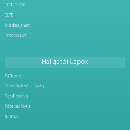
ELTE EHÖK
ELTE
Médiaajánlat
Impresszum
Hallgatói Lapok
TáTKontúr
Pesti Bölcsész Újság
PersPeKtíva
Tétékás Nyúz
Jurátus