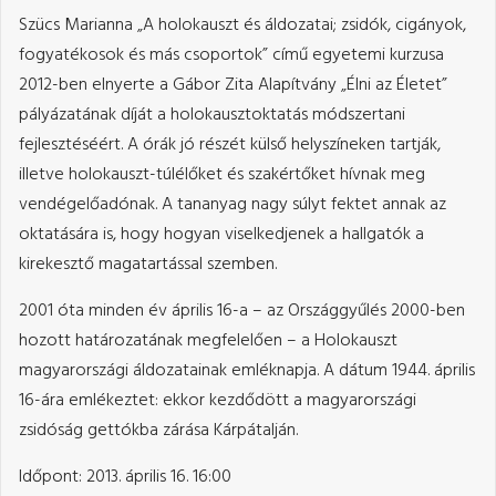
Szücs Marianna „A holokauszt és áldozatai; zsidók, cigányok,
fogyatékosok és más csoportok” című egyetemi kurzusa
2012-ben elnyerte a Gábor Zita Alapítvány „Élni az Életet”
pályázatának díját a holokausztoktatás módszertani
fejlesztéséért. A órák jó részét külső helyszíneken tartják,
illetve holokauszt-túlélőket és szakértőket hívnak meg
vendégelőadónak. A tananyag nagy súlyt fektet annak az
oktatására is, hogy hogyan viselkedjenek a hallgatók a
kirekesztő magatartással szemben.
2001 óta minden év április 16-a – az Országgyűlés 2000-ben
hozott határozatának megfelelően – a Holokauszt
magyarországi áldozatainak emléknapja. A dátum 1944. április
16-ára emlékeztet: ekkor kezdődött a magyarországi
zsidóság gettókba zárása Kárpátalján.
Időpont: 2013. április 16. 16:00