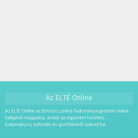
Az ELTE Online
Az ELTE Online az Eötvös Loránd Tudományegyetem online
hallgatói magazinja, amely az egyetem közéleti,
tudományos, kulturális és sporthíreiről számol be.