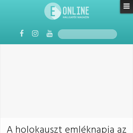
A holokauszt emléknapja az