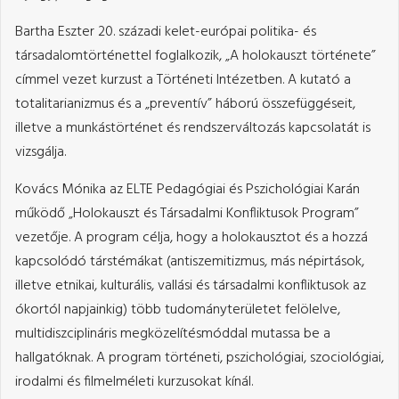
Bartha Eszter 20. századi kelet-európai politika- és
társadalomtörténettel foglalkozik, „A holokauszt története”
címmel vezet kurzust a Történeti Intézetben. A kutató a
totalitarianizmus és a „preventív” háború összefüggéseit,
illetve a munkástörténet és rendszerváltozás kapcsolatát is
vizsgálja.
Kovács Mónika az ELTE Pedagógiai és Pszichológiai Karán
működő „Holokauszt és Társadalmi Konfliktusok Program”
vezetője. A program célja, hogy a holokausztot és a hozzá
kapcsolódó társtémákat (antiszemitizmus, más népirtások,
illetve etnikai, kulturális, vallási és társadalmi konfliktusok az
ókortól napjainkig) több tudományterületet felölelve,
multidiszciplináris megközelítésmóddal mutassa be a
hallgatóknak. A program történeti, pszichológiai, szociológiai,
irodalmi és filmelméleti kurzusokat kínál.