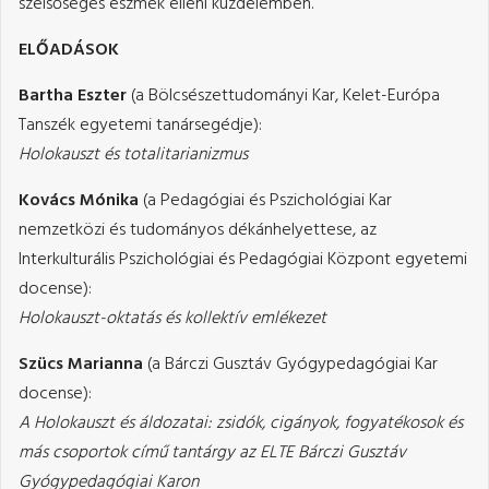
szélsőséges eszmék elleni küzdelemben.
ELŐADÁSOK
Bartha Eszter
(a Bölcsészettudományi Kar, Kelet-Európa
Tanszék egyetemi tanársegédje):
Holokauszt és totalitarianizmus
Kovács Mónika
(a Pedagógiai és Pszichológiai Kar
nemzetközi és tudományos dékánhelyettese, az
Interkulturális Pszichológiai és Pedagógiai Központ egyetemi
docense):
Holokauszt-oktatás és kollektív emlékezet
Szücs Marianna
(a Bárczi Gusztáv Gyógypedagógiai Kar
docense):
A Holokauszt és áldozatai: zsidók, cigányok, fogyatékosok és
más csoportok című tantárgy az ELTE Bárczi Gusztáv
Gyógypedagógiai Karon