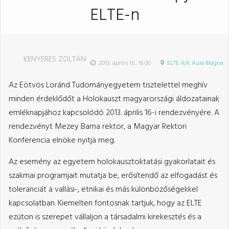
ELTE-n
KENYERES ZOLTÁN
2013. április 16., 16:00
ELTE ÁJK Aula Magna
Az Eötvös Loránd Tudományegyetem tisztelettel meghív
minden érdeklődőt a Holokauszt magyarországi áldozatainak
emléknapjához kapcsolódó 2013. április 16-i rendezvényére. A
rendezvényt Mezey Barna rektor, a Magyar Rektori
Konferencia elnöke nyitja meg.
Az esemény az egyetem holokausztoktatási gyakorlatait és
szakmai programjait mutatja be, erősítendő az elfogadást és
toleranciát a vallási-, etnikai és más különbözőségekkel
kapcsolatban. Kiemelten fontosnak tartjuk, hogy az ELTE
ezúton is szerepet vállaljon a társadalmi kirekesztés és a