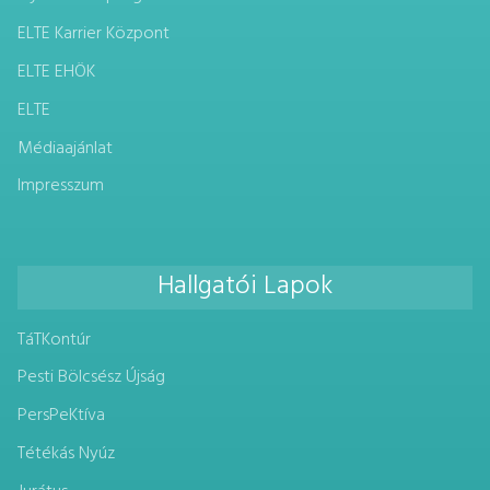
ELTE Karrier Központ
ELTE EHÖK
ELTE
Médiaajánlat
Impresszum
Hallgatói Lapok
TáTKontúr
Pesti Bölcsész Újság
PersPeKtíva
Tétékás Nyúz