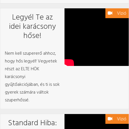
Vízió
Legyél Te az
idei karácsony
hőse!
Nem kell szupererő ahhoz,
hogy hős legyél! Vegyetek
részt az ELTE HÖK
karácsonyi
gyűjtőakciójában, és ti is sok
gyerek számára váltok
szuperhőssé.
Vízió
Standard Hiba: