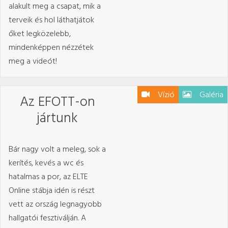
alakult meg a csapat, mik a
terveik és hol láthatjátok
őket legközelebb,
mindenképpen nézzétek
meg a videót!
Vízió
Galéria
Az EFOTT-on
jártunk
Bár nagy volt a meleg, sok a
kerítés, kevés a wc és
hatalmas a por, az ELTE
Online stábja idén is részt
vett az ország legnagyobb
hallgatói fesztiválján. A