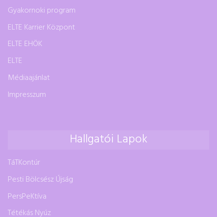
Gyakornoki program
ELTE Karrier Központ
ELTE EHÖK
ELTE
Médiaajánlat
Impresszum
Hallgatói Lapok
TáTKontúr
Pesti Bölcsész Újság
PersPeKtíva
Tétékás Nyúz