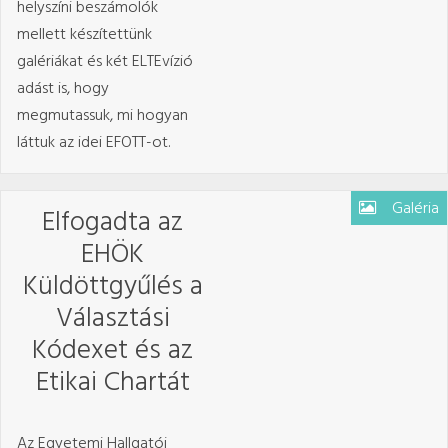
helyszíni beszámolók
mellett készítettünk
galériákat és két ELTEvízió
adást is, hogy
megmutassuk, mi hogyan
láttuk az idei EFOTT-ot.
Galéria
Elfogadta az
EHÖK
Küldöttgyűlés a
Választási
Kódexet és az
Etikai Chartát
Az Egyetemi Hallgatói