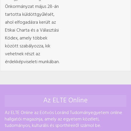
Önkormányzat május 28-án
tartotta küldöttgyűlését,
ahol elfogadásra került az
Etikai Charta és a Választási
Kódex, amely többek
között szabályozza, kik
vehetnek részt az
érdekképviseleti munkában.
Az ELTE Online
Az ELTE Online az Eötvös Loránd Tudományegyetem online
hallgatói magazinja, amely az egyetem közéleti,
tudományos, kulturális és sporthíreiről számol be.