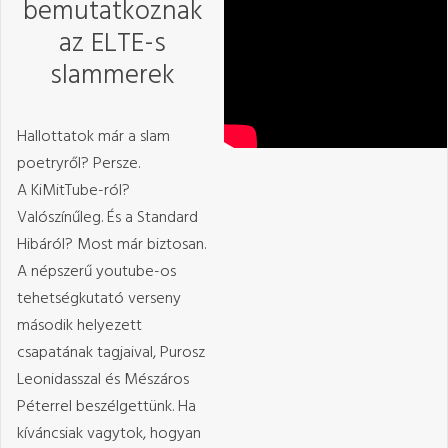
bemutatkoznak
az ELTE-s
slammerek
Hallottatok már a slam
poetryről? Persze.
A KiMitTube-ról?
Valószínűleg. És a Standard
Hibáról? Most már biztosan.
A népszerű youtube-os
tehetségkutató verseny
második helyezett
csapatának tagjaival, Purosz
Leonidasszal és Mészáros
Péterrel beszélgettünk. Ha
kíváncsiak vagytok, hogyan