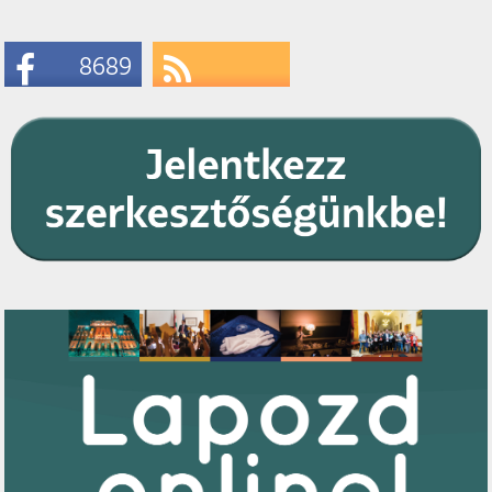
8689
Likes
Subscribe
RSS Feeds