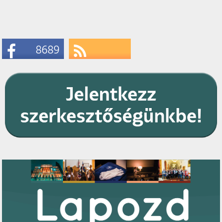
8689
Likes
Subscribe
RSS Feeds