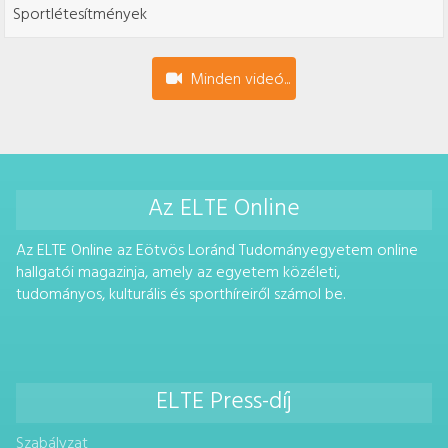
Sportlétesítmények
Minden videó...
Az ELTE Online
Az ELTE Online az Eötvös Loránd Tudományegyetem online
hallgatói magazinja, amely az egyetem közéleti,
tudományos, kulturális és sporthíreiről számol be.
ELTE Press-díj
Szabályzat