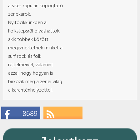
a siker kapuján kopogtató
zenekarok.
Nyitócikkünkben a
Folkstepsről olvashattok,
akik többek között
megismertetnek minket a
surf rock és folk
rejtelmeivel, valamint
azzal, hogy hogyan is
birkózik meg a zenei világ
a karanténhelyzettel.
8689
Likes
Subscribe
RSS Feeds