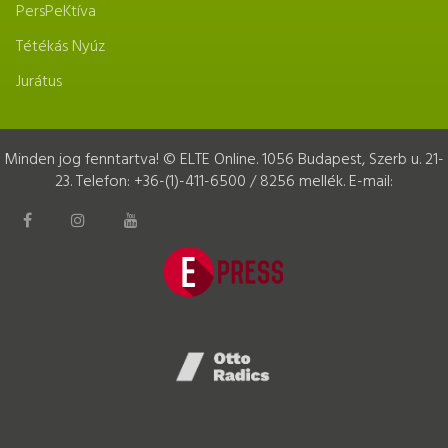
PersPeKtíva
Tétékás Nyúz
Jurátus
Minden jog fenntartva! © ELTE Online. 1056 Budapest, Szerb u. 21-
23. Telefon: +36-(1)-411-6500 / 8256 mellék. E-mail: